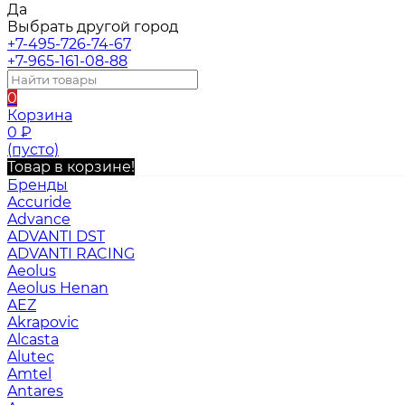
Да
Выбрать другой город
+7-495-726-74-67
+7-965-161-08-88
0
Корзина
0
₽
(пусто)
Товар в корзине!
Бренды
Accuride
Advance
ADVANTI DST
ADVANTI RACING
Aeolus
Aeolus Henan
AEZ
Akrapovic
Alcasta
Alutec
Amtel
Antares