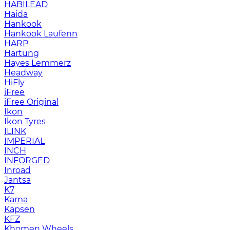
HABILEAD
Haida
Hankook
Hankook Laufenn
HARP
Hartung
Hayes Lemmerz
Headway
HiFly
iFree
iFree Original
Ikon
Ikon Tyres
ILINK
IMPERIAL
INCH
INFORGED
Inroad
Jantsa
K7
Kama
Kapsen
KFZ
Khomen Wheels