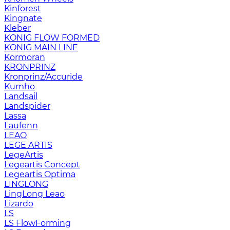
Kinforest
Kingnate
Kleber
KONIG FLOW FORMED
KONIG MAIN LINE
Kormoran
KRONPRINZ
Kronprinz/Accuride
Kumho
Landsail
Landspider
Lassa
Laufenn
LEAO
LEGE ARTIS
LegeArtis
Legeartis Concept
Legeartis Optima
LINGLONG
LingLong Leao
Lizardo
LS
LS FlowForming