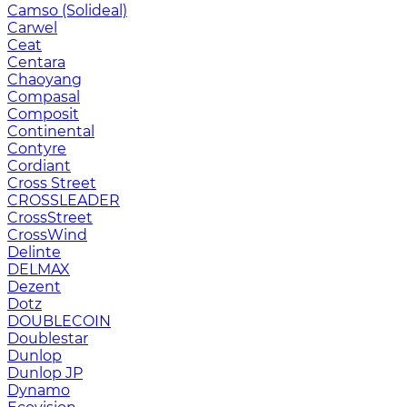
Camso (Solideal)
Carwel
Ceat
Centara
Chaoyang
Compasal
Composit
Continental
Contyre
Cordiant
Cross Street
CROSSLEADER
CrossStreet
CrossWind
Delinte
DELMAX
Dezent
Dotz
DOUBLECOIN
Doublestar
Dunlop
Dunlop JP
Dynamo