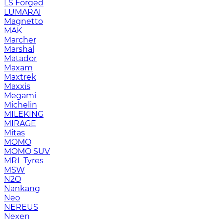
LS Forged
LUMARAI
Magnetto
MAK
Marcher
Marshal
Matador
Maxam
Maxtrek
Maxxis
Megami
Michelin
MILEKING
MIRAGE
Mitas
MOMO
MOMO SUV
MRL Tyres
MSW
N2O
Nankang
Neo
NEREUS
Nexen