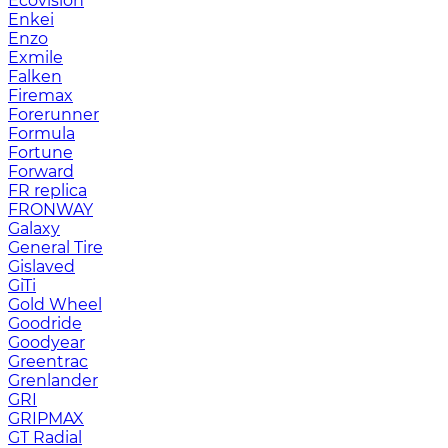
Ecovision
Enkei
Enzo
Exmile
Falken
Firemax
Forerunner
Formula
Fortune
Forward
FR replica
FRONWAY
Galaxy
General Tire
Gislaved
GiTi
Gold Wheel
Goodride
Goodyear
Greentrac
Grenlander
GRI
GRIPMAX
GT Radial