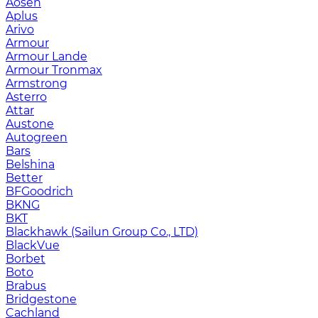
Aosen
Aplus
Arivo
Armour
Armour Lande
Armour Tronmax
Armstrong
Asterro
Attar
Austone
Autogreen
Bars
Belshina
Better
BFGoodrich
BKNG
BKT
Blackhawk (Sailun Group Co., LTD)
BlackVue
Borbet
Boto
Brabus
Bridgestone
Cachland