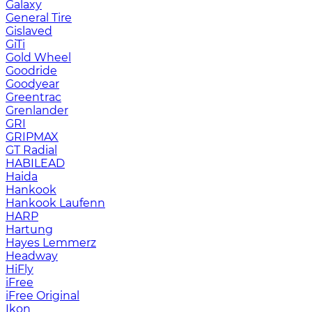
Galaxy
General Tire
Gislaved
GiTi
Gold Wheel
Goodride
Goodyear
Greentrac
Grenlander
GRI
GRIPMAX
GT Radial
HABILEAD
Haida
Hankook
Hankook Laufenn
HARP
Hartung
Hayes Lemmerz
Headway
HiFly
iFree
iFree Original
Ikon