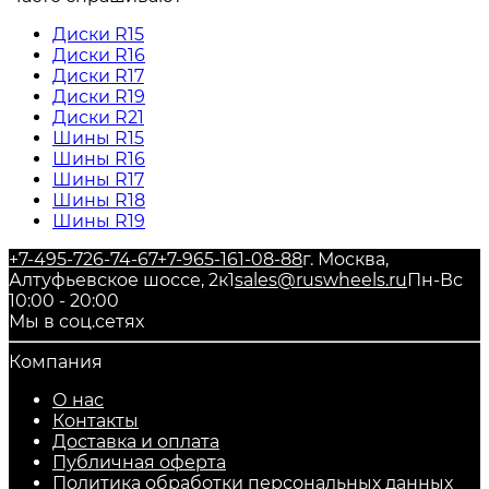
Диски R15
Диски R16
Диски R17
Диски R19
Диски R21
Шины R15
Шины R16
Шины R17
Шины R18
Шины R19
+7-495-726-74-67
+7-965-161-08-88
г. Москва,
Алтуфьевское шоссе, 2к1
sales@ruswheels.ru
Пн-Вс
10:00 - 20:00
Мы в соц.сетях
Компания
О нас
Контакты
Доставка и оплата
Публичная оферта
Политика обработки персональных данных