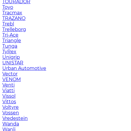
TOURADOR
Toyo
Tracmax
TRAZANO
Trebl
Trelleborg
Tri-Ace
Triangle
Tunga
TyRex
Unigrip
UNISTAR
Urban Automotive
Vector
VENOM
Venti
Viatti
Vissol
Vittos
Voltyre
Vossen
Vredestein
Wanda
Wanli