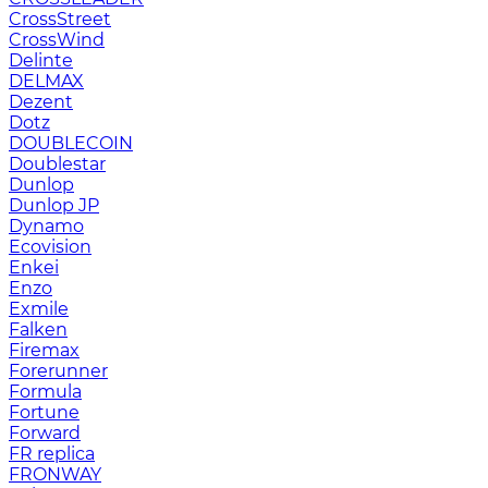
CrossStreet
CrossWind
Delinte
DELMAX
Dezent
Dotz
DOUBLECOIN
Doublestar
Dunlop
Dunlop JP
Dynamo
Ecovision
Enkei
Enzo
Exmile
Falken
Firemax
Forerunner
Formula
Fortune
Forward
FR replica
FRONWAY