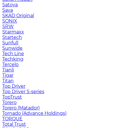
Satoya
Sava
SKAD Original
SONIX
SRW
Starmaxx
Startech
Sunfull
Sunwide
Tech Line
Techking
Tercelo
Tianli
Tigar
Titan
Top Driver
Top Driver S-series
TopTrust
Torero
Torero (Matador)
Tornado (Advance Holdings)
TORQUE
Total Trust