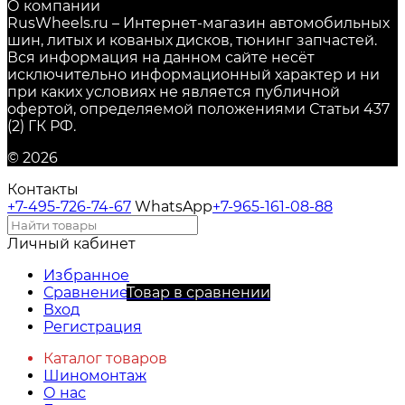
О компании
RusWheels.ru – Интернет-магазин автомобильных
шин, литых и кованых дисков, тюнинг запчастей.
Вся информация на данном сайте несёт
исключительно информационный характер и ни
при каких условиях не является публичной
офертой, определяемой положениями Статьи 437
(2) ГК РФ.
© 2026
Контакты
+7-495-726-74-67
WhatsApp
+7-965-161-08-88
Личный кабинет
Избранное
Сравнение
Товар в сравнении
Вход
Регистрация
Каталог товаров
Шиномонтаж
О нас