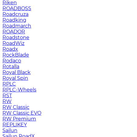
Riken
ROADBOSS
Roadcruza
Roadking
Roadmarch
ROADOR
Roadstone
RoadWiz
Roadx
RockBlade
Rodaco
Rotalla
Royal Black
Royal Spin
RPLC
RPLC-Wheels
RST
RW
RW Classic
RW Classic EVO
RW Premium
RЕPLIKEY
Sailun
Sailun RoadX