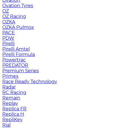
Ovation
Ovation Tyres
OZ
OZ Racing
OZKA
OZKA Pulmox
PACE
PDW
Pirelli
Pirelli Amtel
Pirelli Formula
Powertrac
PREDATOR
Premium Series
Primex
Race Ready Technology
Radar
RC Racing
Remain
Replay
Replica FR
Replica H
RepliKey
Rial