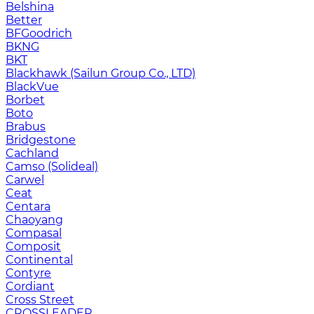
Belshina
Better
BFGoodrich
BKNG
BKT
Blackhawk (Sailun Group Co., LTD)
BlackVue
Borbet
Boto
Brabus
Bridgestone
Cachland
Camso (Solideal)
Carwel
Ceat
Centara
Chaoyang
Compasal
Composit
Continental
Contyre
Cordiant
Cross Street
CROSSLEADER