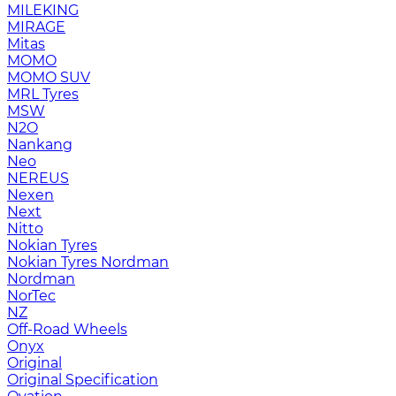
MILEKING
MIRAGE
Mitas
MOMO
MOMO SUV
MRL Tyres
MSW
N2O
Nankang
Neo
NEREUS
Nexen
Next
Nitto
Nokian Tyres
Nokian Tyres Nordman
Nordman
NorTec
NZ
Off-Road Wheels
Onyx
Original
Original Specification