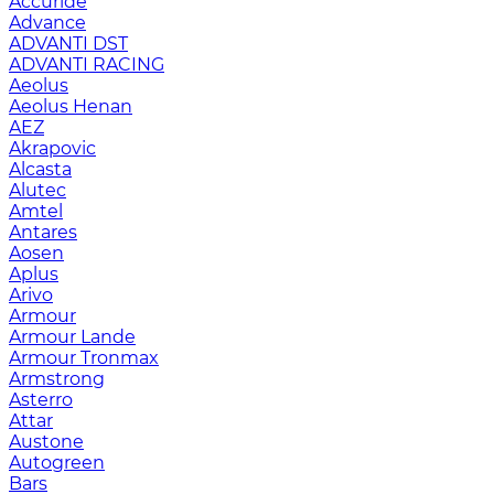
Accuride
Advance
ADVANTI DST
ADVANTI RACING
Aeolus
Aeolus Henan
AEZ
Akrapovic
Alcasta
Alutec
Amtel
Antares
Aosen
Aplus
Arivo
Armour
Armour Lande
Armour Tronmax
Armstrong
Asterro
Attar
Austone
Autogreen
Bars