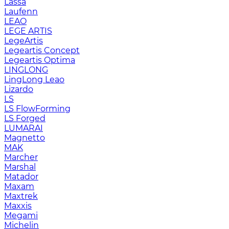
Lassa
Laufenn
LEAO
LEGE ARTIS
LegeArtis
Legeartis Concept
Legeartis Optima
LINGLONG
LingLong Leao
Lizardo
LS
LS FlowForming
LS Forged
LUMARAI
Magnetto
MAK
Marcher
Marshal
Matador
Maxam
Maxtrek
Maxxis
Megami
Michelin