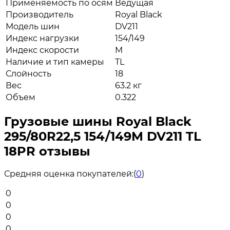
Применяемость по осям
Ведущая
Производитель
Royal Black
Модель шин
DV211
Индекс нагрузки
154/149
Индекс скорости
M
Наличие и тип камеры
TL
Слойность
18
Вес
63.2 кг
Объем
0.322
Грузовые шины Royal Black
295/80R22,5 154/149M DV211 TL
18PR отзывы
Средняя оценка покупателей:
(
0
)
0
0
0
0