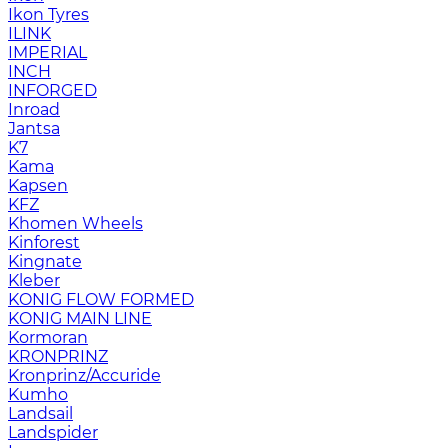
Ikon Tyres
ILINK
IMPERIAL
INCH
INFORGED
Inroad
Jantsa
K7
Kama
Kapsen
KFZ
Khomen Wheels
Kinforest
Kingnate
Kleber
KONIG FLOW FORMED
KONIG MAIN LINE
Kormoran
KRONPRINZ
Kronprinz/Accuride
Kumho
Landsail
Landspider