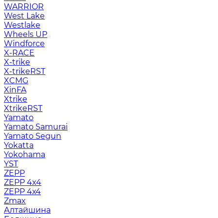
WARRIOR
West Lake
Westlake
Wheels UP
Windforce
X-RACE
X-trike
X-trikeRST
XCMG
XinFA
Xtrike
XtrikeRST
Yamato
Yamato Samurai
Yamato Segun
Yokatta
Yokohama
YST
ZEPP
ZEPP 4x4
ZEPP 4х4
Zmax
Алтайшина