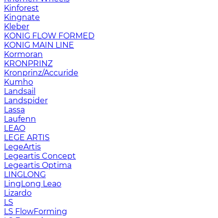
Kinforest
Kingnate
Kleber
KONIG FLOW FORMED
KONIG MAIN LINE
Kormoran
KRONPRINZ
Kronprinz/Accuride
Kumho
Landsail
Landspider
Lassa
Laufenn
LEAO
LEGE ARTIS
LegeArtis
Legeartis Concept
Legeartis Optima
LINGLONG
LingLong Leao
Lizardo
LS
LS FlowForming