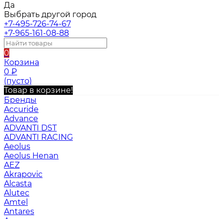
Да
Выбрать другой город
+7-495-726-74-67
+7-965-161-08-88
0
Корзина
0
₽
(пусто)
Товар в корзине!
Бренды
Accuride
Advance
ADVANTI DST
ADVANTI RACING
Aeolus
Aeolus Henan
AEZ
Akrapovic
Alcasta
Alutec
Amtel
Antares