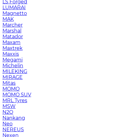
LS Forged
LUMARAI
Magnetto
MAK
Marcher
Marshal
Matador
Maxam
Maxtrek
Maxxis
Megami
Michelin
MILEKING
MIRAGE
Mitas
MOMO
MOMO SUV
MRL Tyres
MSW
N2O
Nankang
Neo
NEREUS
Nexen