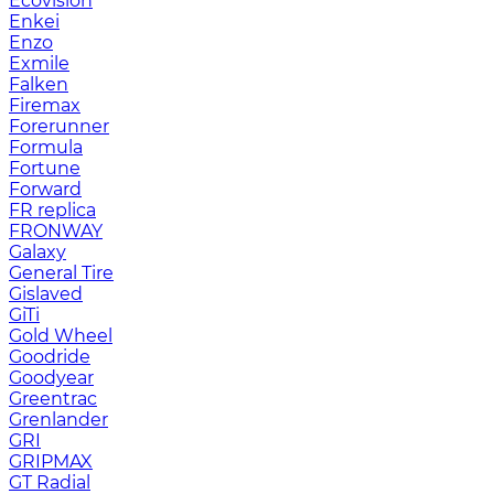
Ecovision
Enkei
Enzo
Exmile
Falken
Firemax
Forerunner
Formula
Fortune
Forward
FR replica
FRONWAY
Galaxy
General Tire
Gislaved
GiTi
Gold Wheel
Goodride
Goodyear
Greentrac
Grenlander
GRI
GRIPMAX
GT Radial