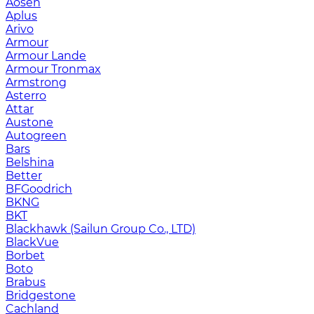
Aosen
Aplus
Arivo
Armour
Armour Lande
Armour Tronmax
Armstrong
Asterro
Attar
Austone
Autogreen
Bars
Belshina
Better
BFGoodrich
BKNG
BKT
Blackhawk (Sailun Group Co., LTD)
BlackVue
Borbet
Boto
Brabus
Bridgestone
Cachland