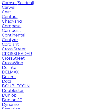
Camso (Solideal)
Carwel
Ceat
Centara
Chaoyang
Compasal
Composit
Continental
Contyre
Cordiant
Cross Street
CROSSLEADER
CrossStreet
CrossWind
Delinte
DELMAX
Dezent
Dotz
DOUBLECOIN
Doublestar
Dunlop
Dunlop JP
Dynamo