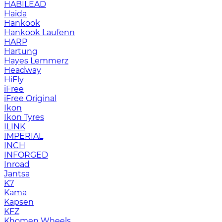
HABILEAD
Haida
Hankook
Hankook Laufenn
HARP
Hartung
Hayes Lemmerz
Headway
HiFly
iFree
iFree Original
Ikon
Ikon Tyres
ILINK
IMPERIAL
INCH
INFORGED
Inroad
Jantsa
K7
Kama
Kapsen
KFZ
Khomen Wheels