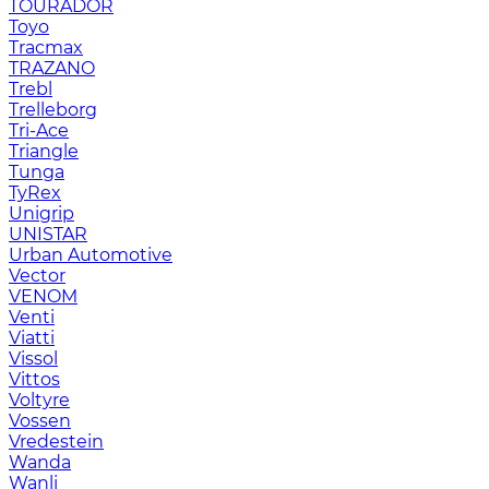
TOURADOR
Toyo
Tracmax
TRAZANO
Trebl
Trelleborg
Tri-Ace
Triangle
Tunga
TyRex
Unigrip
UNISTAR
Urban Automotive
Vector
VENOM
Venti
Viatti
Vissol
Vittos
Voltyre
Vossen
Vredestein
Wanda
Wanli