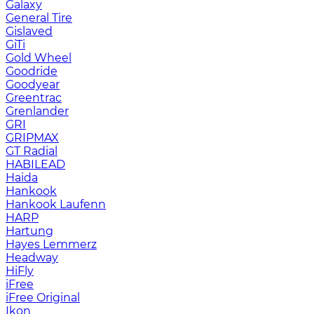
Galaxy
General Tire
Gislaved
GiTi
Gold Wheel
Goodride
Goodyear
Greentrac
Grenlander
GRI
GRIPMAX
GT Radial
HABILEAD
Haida
Hankook
Hankook Laufenn
HARP
Hartung
Hayes Lemmerz
Headway
HiFly
iFree
iFree Original
Ikon