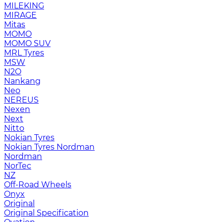
MILEKING
MIRAGE
Mitas
MOMO
MOMO SUV
MRL Tyres
MSW
N2O
Nankang
Neo
NEREUS
Nexen
Next
Nitto
Nokian Tyres
Nokian Tyres Nordman
Nordman
NorTec
NZ
Off-Road Wheels
Onyx
Original
Original Specification