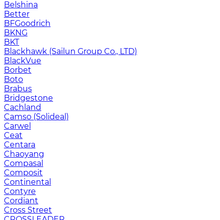
Belshina
Better
BFGoodrich
BKNG
BKT
Blackhawk (Sailun Group Co., LTD)
BlackVue
Borbet
Boto
Brabus
Bridgestone
Cachland
Camso (Solideal)
Carwel
Ceat
Centara
Chaoyang
Compasal
Composit
Continental
Contyre
Cordiant
Cross Street
CROSSLEADER