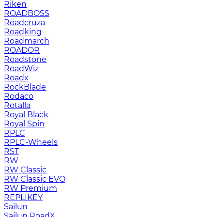
Riken
ROADBOSS
Roadcruza
Roadking
Roadmarch
ROADOR
Roadstone
RoadWiz
Roadx
RockBlade
Rodaco
Rotalla
Royal Black
Royal Spin
RPLC
RPLC-Wheels
RST
RW
RW Classic
RW Classic EVO
RW Premium
RЕPLIKEY
Sailun
Sailun RoadX