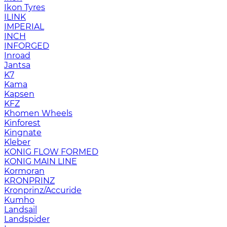
Ikon Tyres
ILINK
IMPERIAL
INCH
INFORGED
Inroad
Jantsa
K7
Kama
Kapsen
KFZ
Khomen Wheels
Kinforest
Kingnate
Kleber
KONIG FLOW FORMED
KONIG MAIN LINE
Kormoran
KRONPRINZ
Kronprinz/Accuride
Kumho
Landsail
Landspider