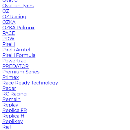
Ovation
Ovation Tyres
OZ
OZ Racing
OZKA
OZKA Pulmox
PACE
PDW
Pirelli
Pirelli Amtel
Pirelli Formula
Powertrac
PREDATOR
Premium Series
Primex
Race Ready Technology
Radar
RC Racing
Remain
Replay
Replica FR
Replica H
RepliKey
Rial