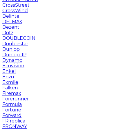
CrossStreet
CrossWind
Delinte
DELMAX
Dezent
Dotz
DOUBLECOIN
Doublestar
Dunlop
Dunlop JP
Dynamo
Ecovision
Enkei
Enzo
Exmile
Falken
Firemax
Forerunner
Formula
Fortune
Forward
FR replica
FRONWAY