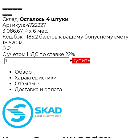
Склад:
Осталось 4 штуки
Артикул:
4722227
3 086,67
₽
x 6 мес.
Кешбэк
+185.2
баллов к вашему бонусному счету
18 520
₽
0
₽
С учётом НДС по ставке 22%
-
+
Купить
Обзор
Характеристики
Отзывы
0
Доставка и оплата