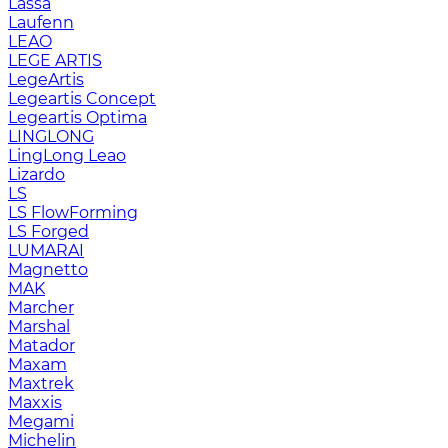
Lassa
Laufenn
LEAO
LEGE ARTIS
LegeArtis
Legeartis Concept
Legeartis Optima
LINGLONG
LingLong Leao
Lizardo
LS
LS FlowForming
LS Forged
LUMARAI
Magnetto
MAK
Marcher
Marshal
Matador
Maxam
Maxtrek
Maxxis
Megami
Michelin