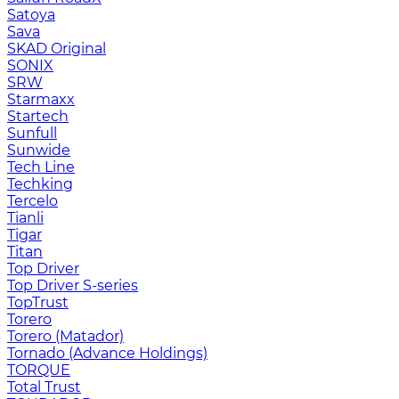
Satoya
Sava
SKAD Original
SONIX
SRW
Starmaxx
Startech
Sunfull
Sunwide
Tech Line
Techking
Tercelo
Tianli
Tigar
Titan
Top Driver
Top Driver S-series
TopTrust
Torero
Torero (Matador)
Tornado (Advance Holdings)
TORQUE
Total Trust