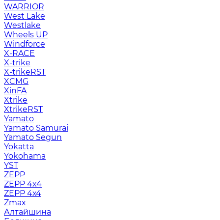
WARRIOR
West Lake
Westlake
Wheels UP
Windforce
X-RACE
X-trike
X-trikeRST
XCMG
XinFA
Xtrike
XtrikeRST
Yamato
Yamato Samurai
Yamato Segun
Yokatta
Yokohama
YST
ZEPP
ZEPP 4x4
ZEPP 4х4
Zmax
Алтайшина