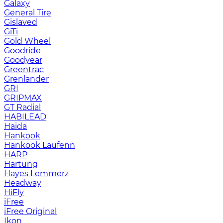
Galaxy
General Tire
Gislaved
GiTi
Gold Wheel
Goodride
Goodyear
Greentrac
Grenlander
GRI
GRIPMAX
GT Radial
HABILEAD
Haida
Hankook
Hankook Laufenn
HARP
Hartung
Hayes Lemmerz
Headway
HiFly
iFree
iFree Original
Ikon