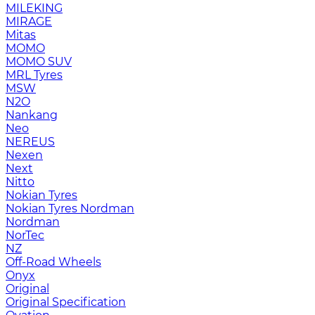
MILEKING
MIRAGE
Mitas
MOMO
MOMO SUV
MRL Tyres
MSW
N2O
Nankang
Neo
NEREUS
Nexen
Next
Nitto
Nokian Tyres
Nokian Tyres Nordman
Nordman
NorTec
NZ
Off-Road Wheels
Onyx
Original
Original Specification