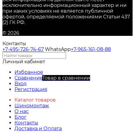
исключительно информационный характер и ни
при каких условиях не является публичной
офертой, определяемой положениями Статьи 437
(2) ГК РФ.
© 2026
Контакты
+7-495-726-74-67
WhatsApp
+7-965-161-08-88
Личный кабинет
Избранное
Сравнение
Товар в сравнении
Вход
Регистрация
Каталог товаров
Шиномонтаж
О нас
Блог
Контакты
Доставка и Оплата