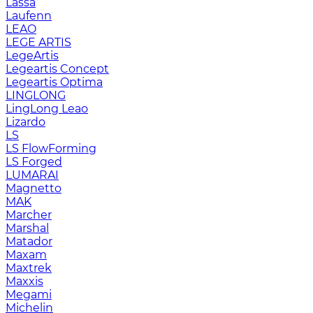
Lassa
Laufenn
LEAO
LEGE ARTIS
LegeArtis
Legeartis Concept
Legeartis Optima
LINGLONG
LingLong Leao
Lizardo
LS
LS FlowForming
LS Forged
LUMARAI
Magnetto
MAK
Marcher
Marshal
Matador
Maxam
Maxtrek
Maxxis
Megami
Michelin