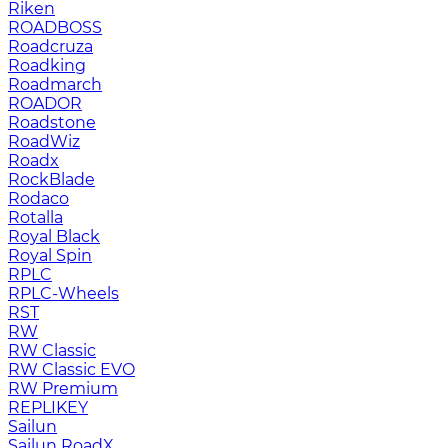
Riken
ROADBOSS
Roadcruza
Roadking
Roadmarch
ROADOR
Roadstone
RoadWiz
Roadx
RockBlade
Rodaco
Rotalla
Royal Black
Royal Spin
RPLC
RPLC-Wheels
RST
RW
RW Classic
RW Classic EVO
RW Premium
RЕPLIKEY
Sailun
Sailun RoadX