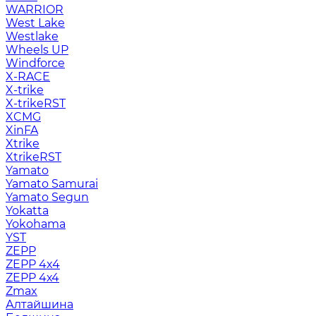
WARRIOR
West Lake
Westlake
Wheels UP
Windforce
X-RACE
X-trike
X-trikeRST
XCMG
XinFA
Xtrike
XtrikeRST
Yamato
Yamato Samurai
Yamato Segun
Yokatta
Yokohama
YST
ZEPP
ZEPP 4x4
ZEPP 4х4
Zmax
Алтайшина