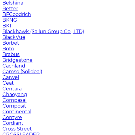
Belshina
Better
BFGoodrich
BKNG
BKT
Blackhawk (Sailun Group Co., LTD)
BlackVue
Borbet
Boto
Brabus
Bridgestone
Cachland
Camso (Solideal)
Carwel
Ceat
Centara
Chaoyang
Compasal
Composit
Continental
Contyre
Cordiant
Cross Street
CROSSLEADER