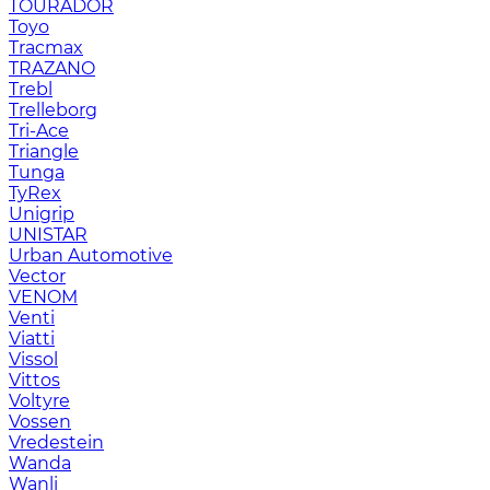
TOURADOR
Toyo
Tracmax
TRAZANO
Trebl
Trelleborg
Tri-Ace
Triangle
Tunga
TyRex
Unigrip
UNISTAR
Urban Automotive
Vector
VENOM
Venti
Viatti
Vissol
Vittos
Voltyre
Vossen
Vredestein
Wanda
Wanli