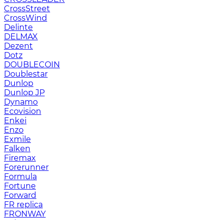
CrossStreet
CrossWind
Delinte
DELMAX
Dezent
Dotz
DOUBLECOIN
Doublestar
Dunlop
Dunlop JP
Dynamo
Ecovision
Enkei
Enzo
Exmile
Falken
Firemax
Forerunner
Formula
Fortune
Forward
FR replica
FRONWAY