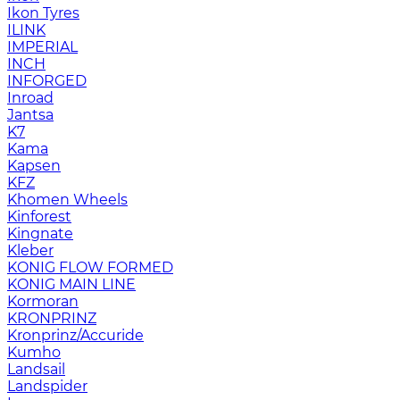
Ikon Tyres
ILINK
IMPERIAL
INCH
INFORGED
Inroad
Jantsa
K7
Kama
Kapsen
KFZ
Khomen Wheels
Kinforest
Kingnate
Kleber
KONIG FLOW FORMED
KONIG MAIN LINE
Kormoran
KRONPRINZ
Kronprinz/Accuride
Kumho
Landsail
Landspider