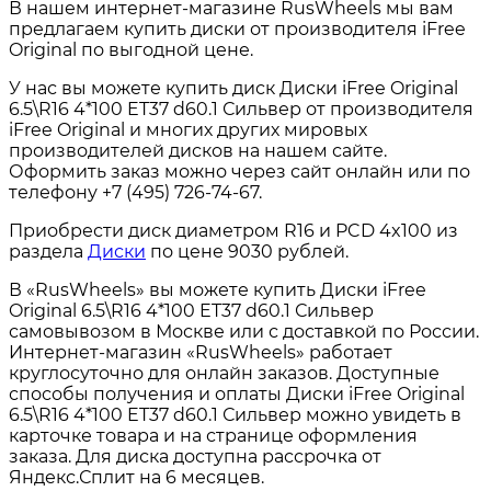
В нашем интернет-магазине RusWheels мы вам
предлагаем купить диски от производителя iFree
Original по выгодной цене.
У нас вы можете купить диск Диски iFree Original
6.5\R16 4*100 ET37 d60.1 Сильвер от производителя
iFree Original и многих других мировых
производителей дисков на нашем сайте.
Оформить заказ можно через сайт онлайн или по
телефону +7 (495) 726-74-67.
Приобрести диск диаметром R16 и PCD 4x100 из
раздела
Диски
по цене 9030 рублей.
В «RusWheels» вы можете купить Диски iFree
Original 6.5\R16 4*100 ET37 d60.1 Сильвер
самовывозом в Москве или с доставкой по России.
Интернет-магазин «RusWheels» работает
круглосуточно для онлайн заказов. Доступные
способы получения и оплаты Диски iFree Original
6.5\R16 4*100 ET37 d60.1 Сильвер можно увидеть в
карточке товара и на странице оформления
заказа. Для диска доступна рассрочка от
Яндекс.Сплит на 6 месяцев.