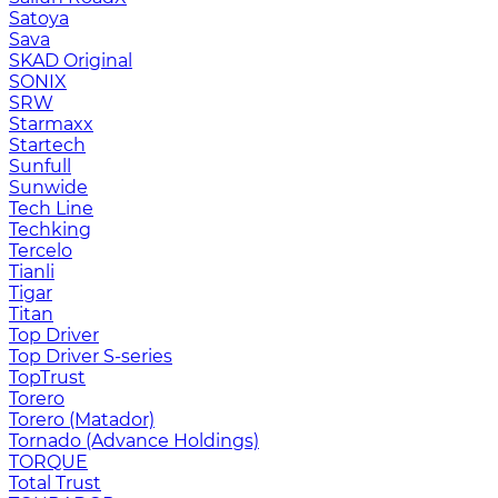
Satoya
Sava
SKAD Original
SONIX
SRW
Starmaxx
Startech
Sunfull
Sunwide
Tech Line
Techking
Tercelo
Tianli
Tigar
Titan
Top Driver
Top Driver S-series
TopTrust
Torero
Torero (Matador)
Tornado (Advance Holdings)
TORQUE
Total Trust