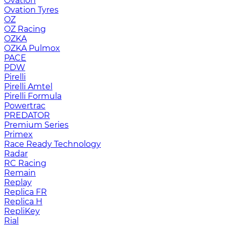
Ovation
Ovation Tyres
OZ
OZ Racing
OZKA
OZKA Pulmox
PACE
PDW
Pirelli
Pirelli Amtel
Pirelli Formula
Powertrac
PREDATOR
Premium Series
Primex
Race Ready Technology
Radar
RC Racing
Remain
Replay
Replica FR
Replica H
RepliKey
Rial