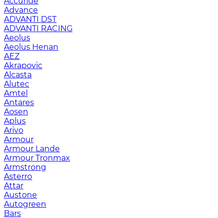
Accuride
Advance
ADVANTI DST
ADVANTI RACING
Aeolus
Aeolus Henan
AEZ
Akrapovic
Alcasta
Alutec
Amtel
Antares
Aosen
Aplus
Arivo
Armour
Armour Lande
Armour Tronmax
Armstrong
Asterro
Attar
Austone
Autogreen
Bars