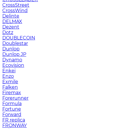
CrossStreet
CrossWind
Delinte
DELMAX
Dezent
Dotz
DOUBLECOIN
Doublestar
Dunlop
Dunlop JP
Dynamo
Ecovision
Enkei
Enzo
Exmile
Falken
Firemax
Forerunner
Formula
Fortune
Forward
FR replica
FRONWAY