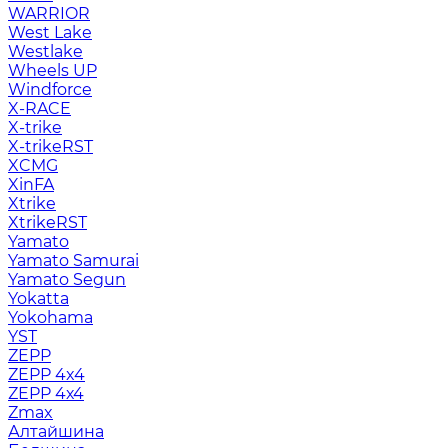
WARRIOR
West Lake
Westlake
Wheels UP
Windforce
X-RACE
X-trike
X-trikeRST
XCMG
XinFA
Xtrike
XtrikeRST
Yamato
Yamato Samurai
Yamato Segun
Yokatta
Yokohama
YST
ZEPP
ZEPP 4x4
ZEPP 4х4
Zmax
Алтайшина