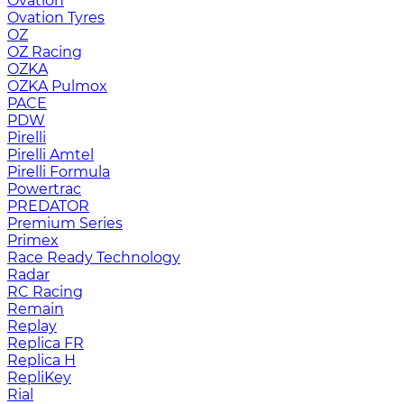
Ovation
Ovation Tyres
OZ
OZ Racing
OZKA
OZKA Pulmox
PACE
PDW
Pirelli
Pirelli Amtel
Pirelli Formula
Powertrac
PREDATOR
Premium Series
Primex
Race Ready Technology
Radar
RC Racing
Remain
Replay
Replica FR
Replica H
RepliKey
Rial