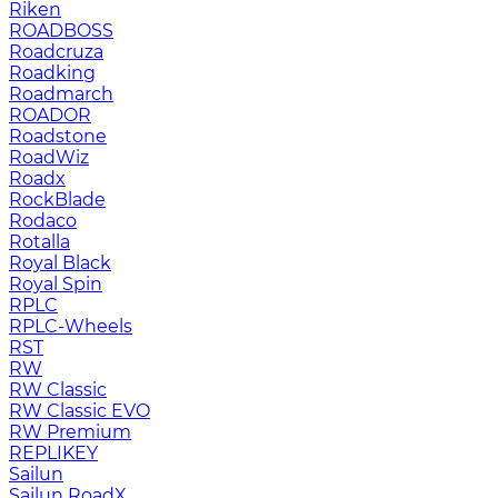
Riken
ROADBOSS
Roadcruza
Roadking
Roadmarch
ROADOR
Roadstone
RoadWiz
Roadx
RockBlade
Rodaco
Rotalla
Royal Black
Royal Spin
RPLC
RPLC-Wheels
RST
RW
RW Classic
RW Classic EVO
RW Premium
RЕPLIKEY
Sailun
Sailun RoadX