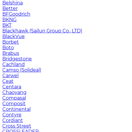
Belshina
Better
BFGoodrich
BKNG
BKT
Blackhawk (Sailun Group Co., LTD)
BlackVue
Borbet
Boto
Brabus
Bridgestone
Cachland
Camso (Solideal)
Carwel
Ceat
Centara
Chaoyang
Compasal
Composit
Continental
Contyre
Cordiant
Cross Street
CROSSLEADER