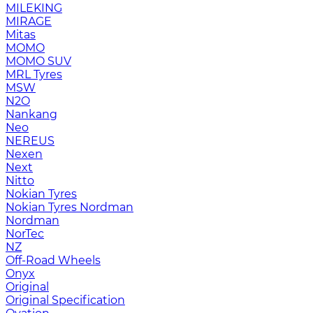
MILEKING
MIRAGE
Mitas
MOMO
MOMO SUV
MRL Tyres
MSW
N2O
Nankang
Neo
NEREUS
Nexen
Next
Nitto
Nokian Tyres
Nokian Tyres Nordman
Nordman
NorTec
NZ
Off-Road Wheels
Onyx
Original
Original Specification