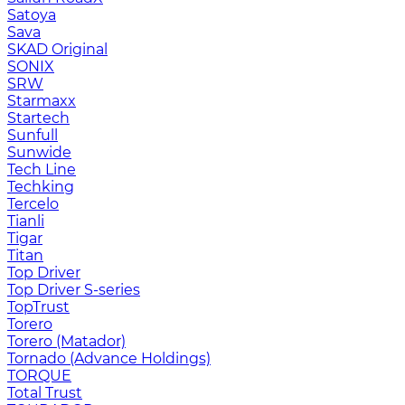
Satoya
Sava
SKAD Original
SONIX
SRW
Starmaxx
Startech
Sunfull
Sunwide
Tech Line
Techking
Tercelo
Tianli
Tigar
Titan
Top Driver
Top Driver S-series
TopTrust
Torero
Torero (Matador)
Tornado (Advance Holdings)
TORQUE
Total Trust