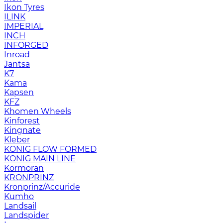
Ikon Tyres
ILINK
IMPERIAL
INCH
INFORGED
Inroad
Jantsa
K7
Kama
Kapsen
KFZ
Khomen Wheels
Kinforest
Kingnate
Kleber
KONIG FLOW FORMED
KONIG MAIN LINE
Kormoran
KRONPRINZ
Kronprinz/Accuride
Kumho
Landsail
Landspider