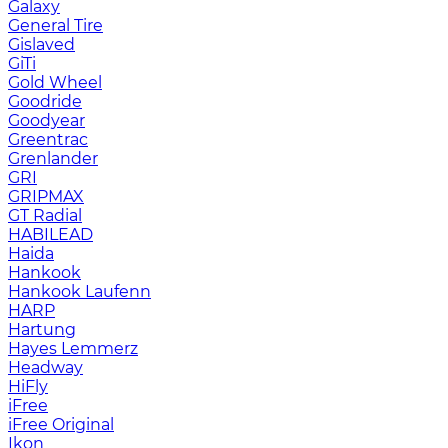
Galaxy
General Tire
Gislaved
GiTi
Gold Wheel
Goodride
Goodyear
Greentrac
Grenlander
GRI
GRIPMAX
GT Radial
HABILEAD
Haida
Hankook
Hankook Laufenn
HARP
Hartung
Hayes Lemmerz
Headway
HiFly
iFree
iFree Original
Ikon