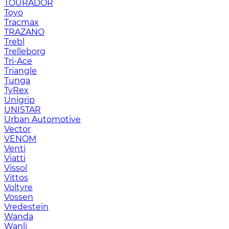
TOURADOR
Toyo
Tracmax
TRAZANO
Trebl
Trelleborg
Tri-Ace
Triangle
Tunga
TyRex
Unigrip
UNISTAR
Urban Automotive
Vector
VENOM
Venti
Viatti
Vissol
Vittos
Voltyre
Vossen
Vredestein
Wanda
Wanli