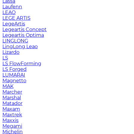
Lassa
Laufenn
LEAO
LEGE ARTIS
LegeArtis
Legeartis Concept
Legeartis Optima
LINGLONG
LingLong Leao
Lizardo
LS
LS FlowForming
LS Forged
LUMARAI
Magnetto
MAK
Marcher
Marshal
Matador
Maxam
Maxtrek
Maxxis
Megami
Michelin