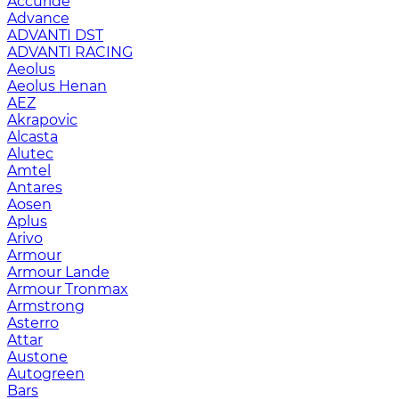
Accuride
Advance
ADVANTI DST
ADVANTI RACING
Aeolus
Aeolus Henan
AEZ
Akrapovic
Alcasta
Alutec
Amtel
Antares
Aosen
Aplus
Arivo
Armour
Armour Lande
Armour Tronmax
Armstrong
Asterro
Attar
Austone
Autogreen
Bars