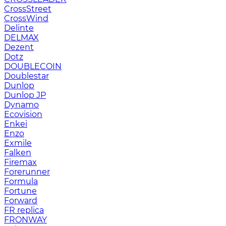
CrossStreet
CrossWind
Delinte
DELMAX
Dezent
Dotz
DOUBLECOIN
Doublestar
Dunlop
Dunlop JP
Dynamo
Ecovision
Enkei
Enzo
Exmile
Falken
Firemax
Forerunner
Formula
Fortune
Forward
FR replica
FRONWAY