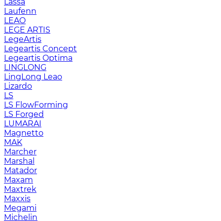
Lassa
Laufenn
LEAO
LEGE ARTIS
LegeArtis
Legeartis Concept
Legeartis Optima
LINGLONG
LingLong Leao
Lizardo
LS
LS FlowForming
LS Forged
LUMARAI
Magnetto
MAK
Marcher
Marshal
Matador
Maxam
Maxtrek
Maxxis
Megami
Michelin