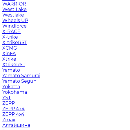
WARRIOR
West Lake
Westlake
Wheels UP
Windforce
X-RACE
X-trike
X-trikeRST
XCMG
XinFA
Xtrike
XtrikeRST
Yamato
Yamato Samurai
Yamato Segun
Yokatta
Yokohama
YST
ZEPP
ZEPP 4x4
ZEPP 4х4
Zmax
Алтайшина