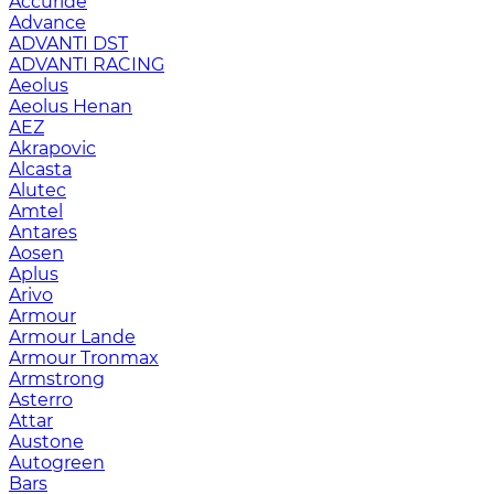
Accuride
Advance
ADVANTI DST
ADVANTI RACING
Aeolus
Aeolus Henan
AEZ
Akrapovic
Alcasta
Alutec
Amtel
Antares
Aosen
Aplus
Arivo
Armour
Armour Lande
Armour Tronmax
Armstrong
Asterro
Attar
Austone
Autogreen
Bars