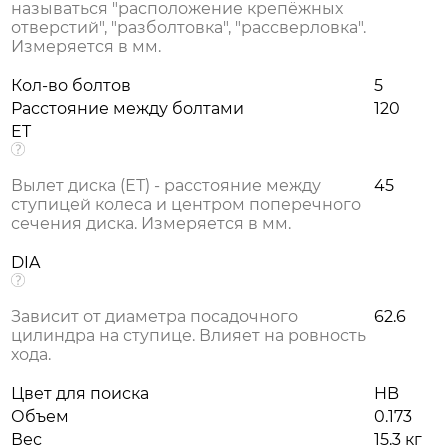
называться "расположение крепёжных
отверстий", "разболтовка", "рассверловка".
Измеряется в мм.
Кол-во болтов
5
Расстояние между болтами
120
ET
Вылет диска (ЕТ) - расстояние между
45
ступицей колеса и центром поперечного
сечения диска. Измеряется в мм.
DIA
Зависит от диаметра посадочного
62.6
цилиндра на ступице. Влияет на ровность
хода.
Цвет для поиска
HB
Объем
0.173
Вес
15.3 кг