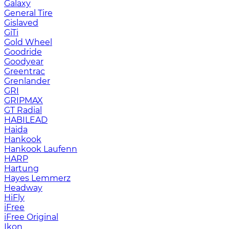
Galaxy
General Tire
Gislaved
GiTi
Gold Wheel
Goodride
Goodyear
Greentrac
Grenlander
GRI
GRIPMAX
GT Radial
HABILEAD
Haida
Hankook
Hankook Laufenn
HARP
Hartung
Hayes Lemmerz
Headway
HiFly
iFree
iFree Original
Ikon