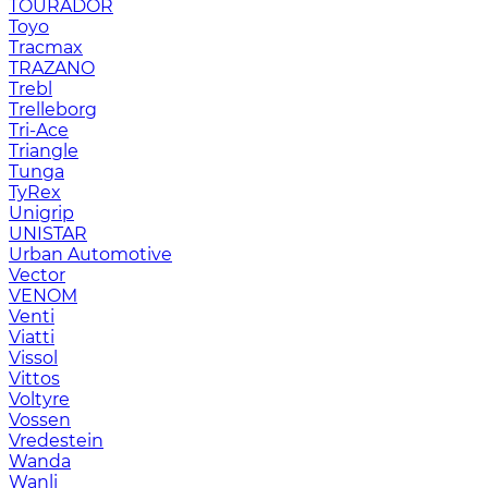
TOURADOR
Toyo
Tracmax
TRAZANO
Trebl
Trelleborg
Tri-Ace
Triangle
Tunga
TyRex
Unigrip
UNISTAR
Urban Automotive
Vector
VENOM
Venti
Viatti
Vissol
Vittos
Voltyre
Vossen
Vredestein
Wanda
Wanli