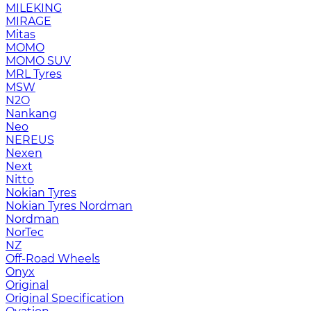
MILEKING
MIRAGE
Mitas
MOMO
MOMO SUV
MRL Tyres
MSW
N2O
Nankang
Neo
NEREUS
Nexen
Next
Nitto
Nokian Tyres
Nokian Tyres Nordman
Nordman
NorTec
NZ
Off-Road Wheels
Onyx
Original
Original Specification