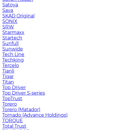
Satoya
Sava
SKAD Original
SONIX
SRW
Starmaxx
Startech
Sunfull
Sunwide
Tech Line
Techking
Tercelo
Tianli
Tigar
Titan
Top Driver
Top Driver S-series
TopTrust
Torero
Torero (Matador)
Tornado (Advance Holdings)
TORQUE
Total Trust