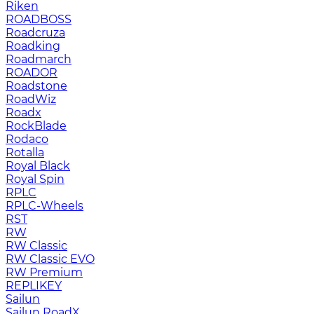
Riken
ROADBOSS
Roadcruza
Roadking
Roadmarch
ROADOR
Roadstone
RoadWiz
Roadx
RockBlade
Rodaco
Rotalla
Royal Black
Royal Spin
RPLC
RPLC-Wheels
RST
RW
RW Classic
RW Classic EVO
RW Premium
RЕPLIKEY
Sailun
Sailun RoadX