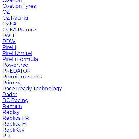
Ovation
Ovation Tyres
OZ
OZ Racing
OZKA
OZKA Pulmox
PACE
PDW
Pirelli
Pirelli Amtel
Pirelli Formula
Powertrac
PREDATOR
Premium Series
Primex
Race Ready Technology
Radar
RC Racing
Remain
Replay
Replica FR
Replica H
RepliKey
Rial