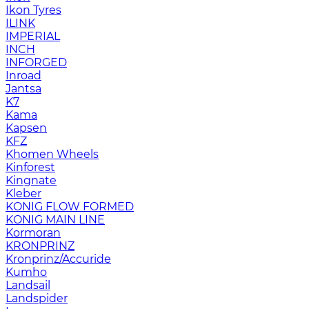
Ikon Tyres
ILINK
IMPERIAL
INCH
INFORGED
Inroad
Jantsa
K7
Kama
Kapsen
KFZ
Khomen Wheels
Kinforest
Kingnate
Kleber
KONIG FLOW FORMED
KONIG MAIN LINE
Kormoran
KRONPRINZ
Kronprinz/Accuride
Kumho
Landsail
Landspider