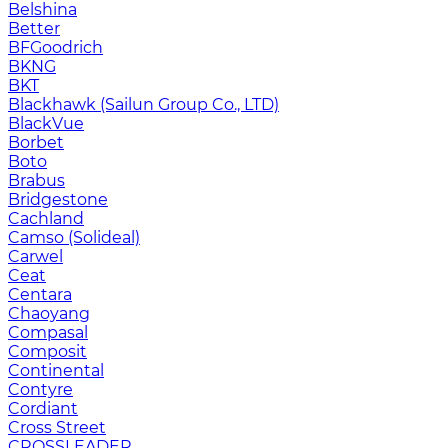
Belshina
Better
BFGoodrich
BKNG
BKT
Blackhawk (Sailun Group Co., LTD)
BlackVue
Borbet
Boto
Brabus
Bridgestone
Cachland
Camso (Solideal)
Carwel
Ceat
Centara
Chaoyang
Compasal
Composit
Continental
Contyre
Cordiant
Cross Street
CROSSLEADER