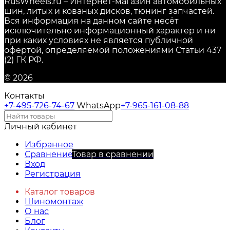
RusWheels.ru – Интернет-магазин автомобильных
шин, литых и кованых дисков, тюнинг запчастей.
Вся информация на данном сайте несёт
исключительно информационный характер и ни
при каких условиях не является публичной
офертой, определяемой положениями Статьи 437
(2) ГК РФ.
© 2026
Контакты
+7-495-726-74-67
WhatsApp
+7-965-161-08-88
Личный кабинет
Избранное
Сравнение
Товар в сравнении
Вход
Регистрация
Каталог товаров
Шиномонтаж
О нас
Блог