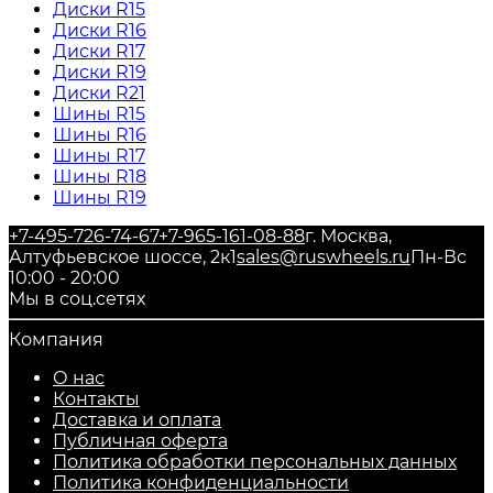
Диски R15
Диски R16
Диски R17
Диски R19
Диски R21
Шины R15
Шины R16
Шины R17
Шины R18
Шины R19
+7-495-726-74-67
+7-965-161-08-88
г. Москва,
Алтуфьевское шоссе, 2к1
sales@ruswheels.ru
Пн-Вс
10:00 - 20:00
Мы в соц.сетях
Компания
О нас
Контакты
Доставка и оплата
Публичная оферта
Политика обработки персональных данных
​Политика конфиденциальности