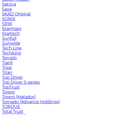
Satoya
Sava
SKAD Original
SONIX
SRW
Starmaxx
Startech
Sunfull
Sunwide
Tech Line
Techking
Tercelo
Tianli
Tigar
Titan
Top Driver
Top Driver S-series
TopTrust
Torero
Torero (Matador)
Tornado (Advance Holdings)
TORQUE
Total Trust