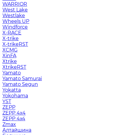
WARRIOR
West Lake
Westlake
Wheels UP
Windforce
X-RACE
X-trike
X-trikeRST
XCMG
XinFA
Xtrike
XtrikeRST
Yamato
Yamato Samurai
Yamato Segun
Yokatta
Yokohama
YST
ZEPP
ZEPP 4x4
ZEPP 4х4
Zmax
Алтайшина