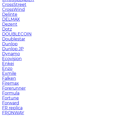
CrossStreet
CrossWind
Delinte
DELMAX
Dezent
Dotz
DOUBLECOIN
Doublestar
Dunlop
Dunlop JP
Dynamo
Ecovision
Enkei
Enzo
Exmile
Falken
Firemax
Forerunner
Formula
Fortune
Forward
FR replica
FRONWAY