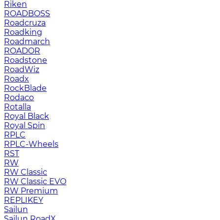
Riken
ROADBOSS
Roadcruza
Roadking
Roadmarch
ROADOR
Roadstone
RoadWiz
Roadx
RockBlade
Rodaco
Rotalla
Royal Black
Royal Spin
RPLC
RPLC-Wheels
RST
RW
RW Classic
RW Classic EVO
RW Premium
RЕPLIKEY
Sailun
Sailun RoadX