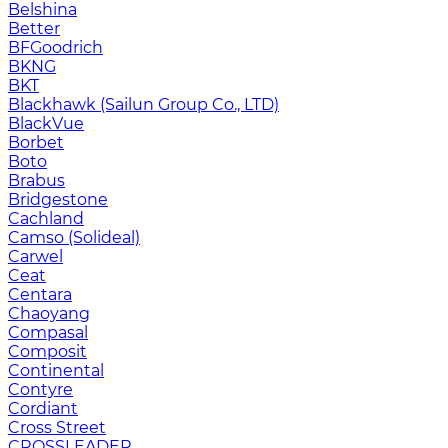
Belshina
Better
BFGoodrich
BKNG
BKT
Blackhawk (Sailun Group Co., LTD)
BlackVue
Borbet
Boto
Brabus
Bridgestone
Cachland
Camso (Solideal)
Carwel
Ceat
Centara
Chaoyang
Compasal
Composit
Continental
Contyre
Cordiant
Cross Street
CROSSLEADER