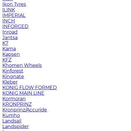
Ikon Tyres
ILINK
IMPERIAL
INCH
INFORGED
Inroad
Jantsa
K7
Kama
Kapsen
KFZ
Khomen Wheels
Kinforest
Kingnate
Kleber
KONIG FLOW FORMED
KONIG MAIN LINE
Kormoran
KRONPRINZ
Kronprinz/Accuride
Kumho
Landsail
Landspider