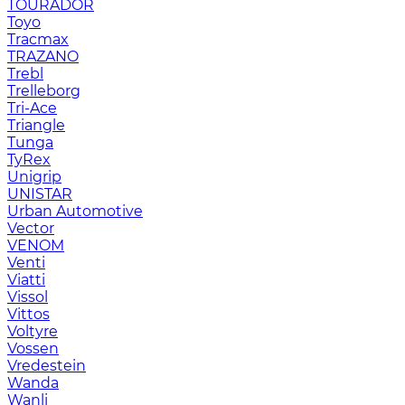
TOURADOR
Toyo
Tracmax
TRAZANO
Trebl
Trelleborg
Tri-Ace
Triangle
Tunga
TyRex
Unigrip
UNISTAR
Urban Automotive
Vector
VENOM
Venti
Viatti
Vissol
Vittos
Voltyre
Vossen
Vredestein
Wanda
Wanli