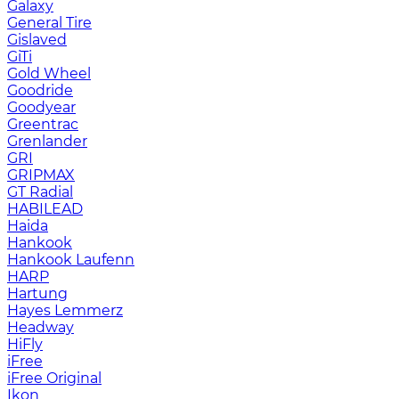
Galaxy
General Tire
Gislaved
GiTi
Gold Wheel
Goodride
Goodyear
Greentrac
Grenlander
GRI
GRIPMAX
GT Radial
HABILEAD
Haida
Hankook
Hankook Laufenn
HARP
Hartung
Hayes Lemmerz
Headway
HiFly
iFree
iFree Original
Ikon