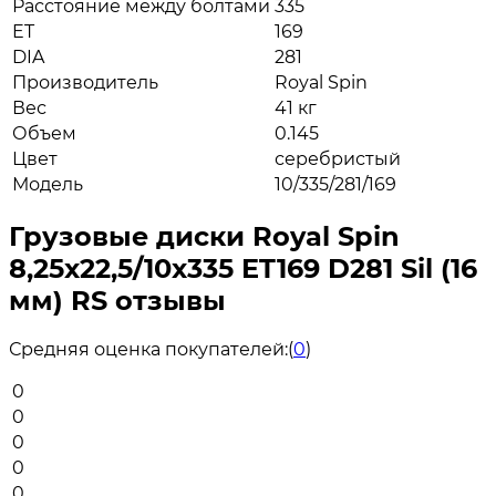
Расстояние между болтами
335
ET
169
DIA
281
Производитель
Royal Spin
Вес
41 кг
Объем
0.145
Цвет
серебристый
Модель
10/335/281/169
Грузовые диски Royal Spin
8,25x22,5/10x335 ET169 D281 Sil (16
мм) RS отзывы
Средняя оценка покупателей:
(
0
)
0
0
0
0
0