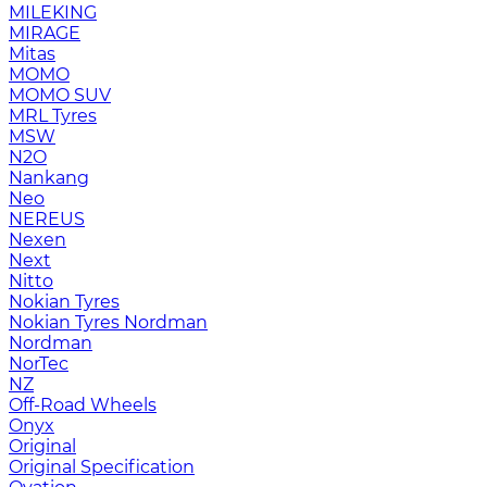
MILEKING
MIRAGE
Mitas
MOMO
MOMO SUV
MRL Tyres
MSW
N2O
Nankang
Neo
NEREUS
Nexen
Next
Nitto
Nokian Tyres
Nokian Tyres Nordman
Nordman
NorTec
NZ
Off-Road Wheels
Onyx
Original
Original Specification