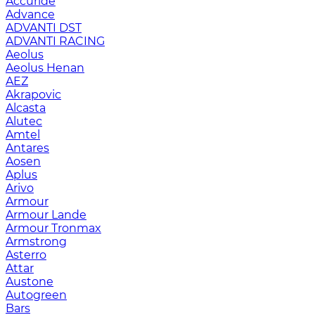
Accuride
Advance
ADVANTI DST
ADVANTI RACING
Aeolus
Aeolus Henan
AEZ
Akrapovic
Alcasta
Alutec
Amtel
Antares
Aosen
Aplus
Arivo
Armour
Armour Lande
Armour Tronmax
Armstrong
Asterro
Attar
Austone
Autogreen
Bars