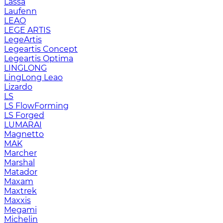
Lassa
Laufenn
LEAO
LEGE ARTIS
LegeArtis
Legeartis Concept
Legeartis Optima
LINGLONG
LingLong Leao
Lizardo
LS
LS FlowForming
LS Forged
LUMARAI
Magnetto
MAK
Marcher
Marshal
Matador
Maxam
Maxtrek
Maxxis
Megami
Michelin