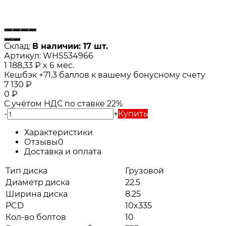
Склад:
В наличии: 17 шт.
Артикул:
WHS534966
1 188,33
₽
x 6 мес.
Кешбэк
+71.3
баллов к вашему бонусному счету
7 130
₽
0
₽
С учётом НДС по ставке 22%
-
+
Купить
Характеристики
Отзывы
0
Доставка и оплата
Тип диска
Грузовой
Диаметр диска
22.5
Ширина диска
8.25
PCD
10x335
Кол-во болтов
10