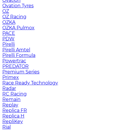
Ovation
Ovation Tyres
OZ
OZ Racing
OZKA
OZKA Pulmox
PACE
PDW
Pirelli
Pirelli Amtel
Pirelli Formula
Powertrac
PREDATOR
Premium Series
Primex
Race Ready Technology
Radar
RC Racing
Remain
Replay
Replica FR
Replica H
RepliKey
Rial