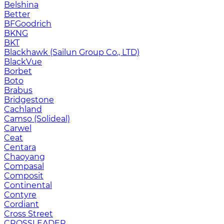
Belshina
Better
BFGoodrich
BKNG
BKT
Blackhawk (Sailun Group Co., LTD)
BlackVue
Borbet
Boto
Brabus
Bridgestone
Cachland
Camso (Solideal)
Carwel
Ceat
Centara
Chaoyang
Compasal
Composit
Continental
Contyre
Cordiant
Cross Street
CROSSLEADER