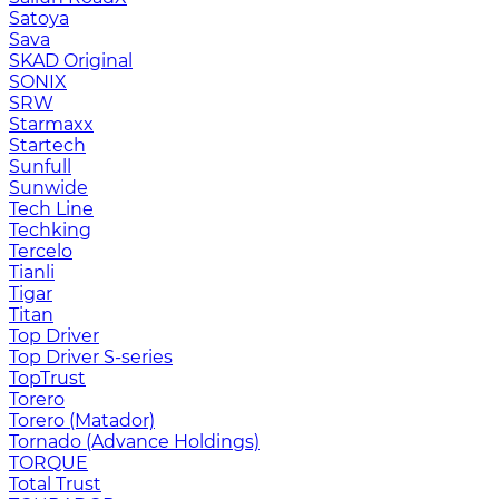
Satoya
Sava
SKAD Original
SONIX
SRW
Starmaxx
Startech
Sunfull
Sunwide
Tech Line
Techking
Tercelo
Tianli
Tigar
Titan
Top Driver
Top Driver S-series
TopTrust
Torero
Torero (Matador)
Tornado (Advance Holdings)
TORQUE
Total Trust