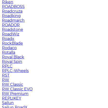
Riken
ROADBOSS
Roadcruza
Roadking
Roadmarch
ROADOR
Roadstone
RoadWiz
Roadx
RockBlade
Rodaco
Rotalla
Royal Black
Royal Spin
RPLC
RPLC-Wheels
RST
RW
RW Classic
RW Classic EVO
RW Premium
RЕPLIKEY
Sailun
Sailun RoadX