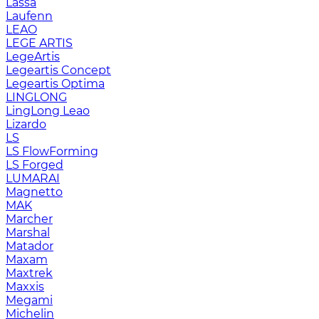
Lassa
Laufenn
LEAO
LEGE ARTIS
LegeArtis
Legeartis Concept
Legeartis Optima
LINGLONG
LingLong Leao
Lizardo
LS
LS FlowForming
LS Forged
LUMARAI
Magnetto
MAK
Marcher
Marshal
Matador
Maxam
Maxtrek
Maxxis
Megami
Michelin