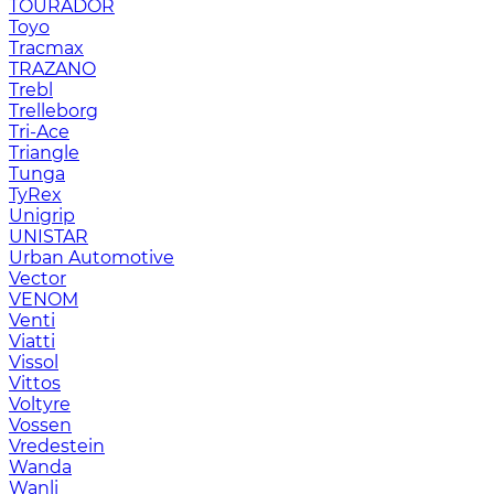
TOURADOR
Toyo
Tracmax
TRAZANO
Trebl
Trelleborg
Tri-Ace
Triangle
Tunga
TyRex
Unigrip
UNISTAR
Urban Automotive
Vector
VENOM
Venti
Viatti
Vissol
Vittos
Voltyre
Vossen
Vredestein
Wanda
Wanli