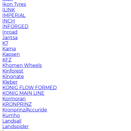
Ikon Tyres
ILINK
IMPERIAL
INCH
INFORGED
Inroad
Jantsa
K7
Kama
Kapsen
KFZ
Khomen Wheels
Kinforest
Kingnate
Kleber
KONIG FLOW FORMED
KONIG MAIN LINE
Kormoran
KRONPRINZ
Kronprinz/Accuride
Kumho
Landsail
Landspider