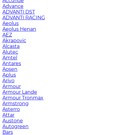
Accuride
Advance
ADVANTI DST
ADVANTI RACING
Aeolus
Aeolus Henan
AEZ
Akrapovic
Alcasta
Alutec
Amtel
Antares
Aosen
Aplus
Arivo
Armour
Armour Lande
Armour Tronmax
Armstrong
Asterro
Attar
Austone
Autogreen
Bars