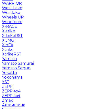
WARRIOR
West Lake
Westlake
Wheels UP
Windforce
X-RACE
X-trike
X-trikeRST
XCMG
XinFA
Xtrike
XtrikeRST
Yamato
Yamato Samurai
Yamato Segun
Yokatta
Yokohama
YST
ZEPP
ZEPP 4x4
ZEPP 4х4
Zmax
Алтайшина