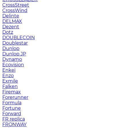
CrossStreet
CrossWind
Delinte
DELMAX
Dezent
Dotz
DOUBLECOIN
Doublestar
Dunlop
Dunlop JP
Dynamo
Ecovision
Enkei
Enzo
Exmile
Falken
Firemax
Forerunner
Formula
Fortune
Forward
FR replica
FRONWAY