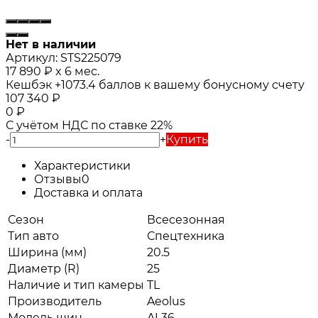
Нет в наличии
Артикул:
STS225079
17 890
₽
x 6 мес.
Кешбэк
+1073.4
баллов к вашему бонусному счету
107 340
₽
0
₽
С учётом НДС по ставке 22%
-
+
Купить
Характеристики
Отзывы
0
Доставка и оплата
Сезон
Всесезонная
Тип авто
Спецтехника
Ширина (мм)
20.5
Диаметр (R)
25
Наличие и тип камеры
TL
Производитель
Aeolus
Модель шин
AL36