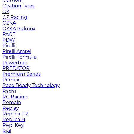
Ovation
Ovation Tyres
OZ
OZ Racing
OZKA
OZKA Pulmox
PACE
PDW
Pirelli
Pirelli Amtel
Pirelli Formula
Powertrac
PREDATOR
Premium Series
Primex
Race Ready Technology
Radar
RC Racing
Remain
Replay
Replica FR
Replica H
RepliKey
Rial