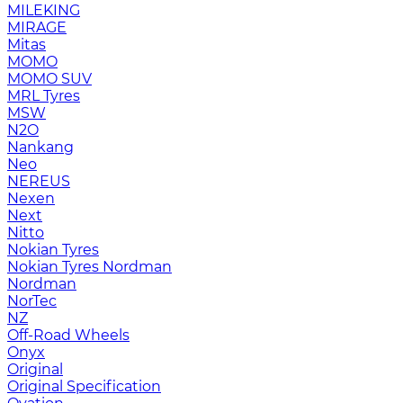
MILEKING
MIRAGE
Mitas
MOMO
MOMO SUV
MRL Tyres
MSW
N2O
Nankang
Neo
NEREUS
Nexen
Next
Nitto
Nokian Tyres
Nokian Tyres Nordman
Nordman
NorTec
NZ
Off-Road Wheels
Onyx
Original
Original Specification