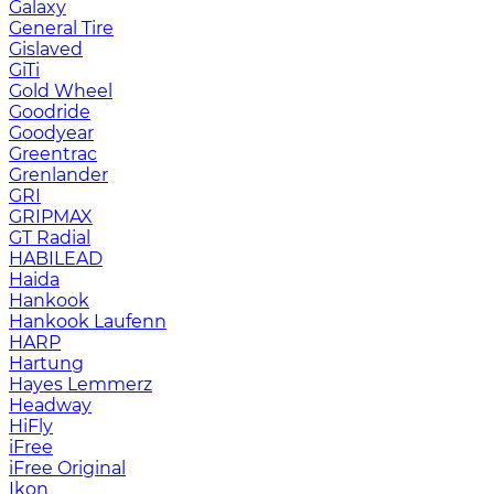
Galaxy
General Tire
Gislaved
GiTi
Gold Wheel
Goodride
Goodyear
Greentrac
Grenlander
GRI
GRIPMAX
GT Radial
HABILEAD
Haida
Hankook
Hankook Laufenn
HARP
Hartung
Hayes Lemmerz
Headway
HiFly
iFree
iFree Original
Ikon