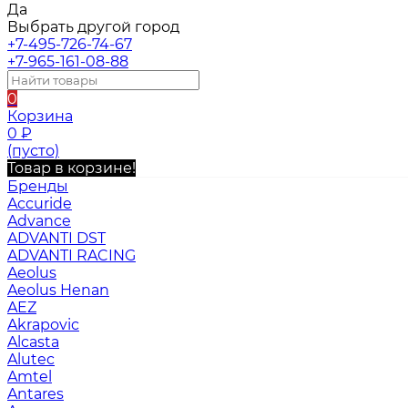
Да
Выбрать другой город
+7-495-726-74-67
+7-965-161-08-88
0
Корзина
0
₽
(пусто)
Товар в корзине!
Бренды
Accuride
Advance
ADVANTI DST
ADVANTI RACING
Aeolus
Aeolus Henan
AEZ
Akrapovic
Alcasta
Alutec
Amtel
Antares