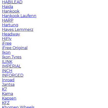
HABILEAD
Haida
Hankook
Hankook Laufenn
HARP
Hartung
Hayes Lemmerz
Headway
HiFly
iFree
iFree Original
Ikon
Ikon Tyres
ILINK
IMPERIAL
INCH
INFORGED
Inroad
Jantsa
K7
Kama
Kapsen
KFZ
Khomen Wheels