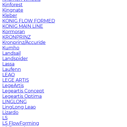
Kinforest
Kingnate
Kleber
KONIG FLOW FORMED
KONIG MAIN LINE
Kormoran
KRONPRINZ
Kronprinz/Accuride
Kumho
Landsail
Landspider
Lassa
Laufenn
LEAO
LEGE ARTIS
LegeArtis
Legeartis Concept
Legeartis Optima
LINGLONG
LingLong Leao
Lizardo
LS
LS FlowForming