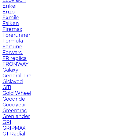
Ecovision
Enkei
Enzo
Exmile
Falken
Firemax
Forerunner
Formula
Fortune
Forward
FR replica
FRONWAY
Galaxy
General Tire
Gislaved
GiTi
Gold Wheel
Goodride
Goodyear
Greentrac
Grenlander
GRI
GRIPMAX
GT Radial