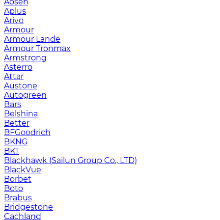
Aosen
Aplus
Arivo
Armour
Armour Lande
Armour Tronmax
Armstrong
Asterro
Attar
Austone
Autogreen
Bars
Belshina
Better
BFGoodrich
BKNG
BKT
Blackhawk (Sailun Group Co., LTD)
BlackVue
Borbet
Boto
Brabus
Bridgestone
Cachland