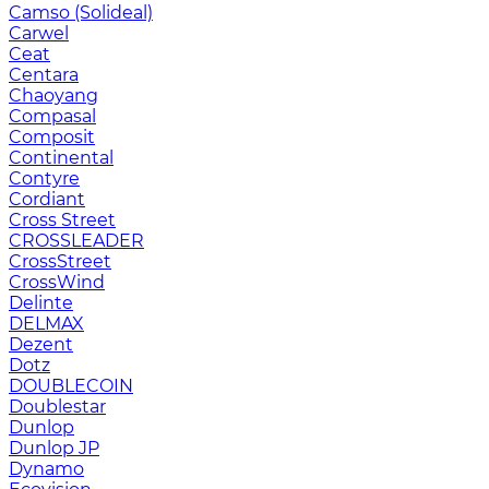
Camso (Solideal)
Carwel
Ceat
Centara
Chaoyang
Compasal
Composit
Continental
Contyre
Cordiant
Cross Street
CROSSLEADER
CrossStreet
CrossWind
Delinte
DELMAX
Dezent
Dotz
DOUBLECOIN
Doublestar
Dunlop
Dunlop JP
Dynamo