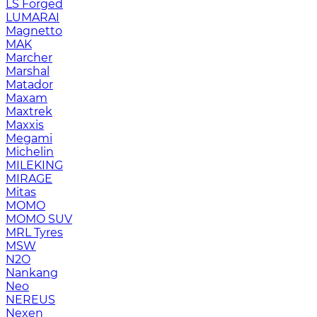
LS Forged
LUMARAI
Magnetto
MAK
Marcher
Marshal
Matador
Maxam
Maxtrek
Maxxis
Megami
Michelin
MILEKING
MIRAGE
Mitas
MOMO
MOMO SUV
MRL Tyres
MSW
N2O
Nankang
Neo
NEREUS
Nexen