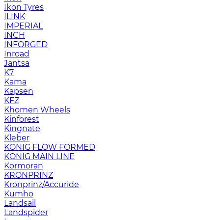
Ikon Tyres
ILINK
IMPERIAL
INCH
INFORGED
Inroad
Jantsa
K7
Kama
Kapsen
KFZ
Khomen Wheels
Kinforest
Kingnate
Kleber
KONIG FLOW FORMED
KONIG MAIN LINE
Kormoran
KRONPRINZ
Kronprinz/Accuride
Kumho
Landsail
Landspider