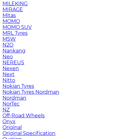
MILEKING
MIRAGE
Mitas
MOMO
MOMO SUV
MRL Tyres
MSW
N2O
Nankang
Neo
NEREUS
Nexen
Next
Nitto
Nokian Tyres
Nokian Tyres Nordman
Nordman
NorTec
NZ
Off-Road Wheels
Onyx
Original
Original Specification