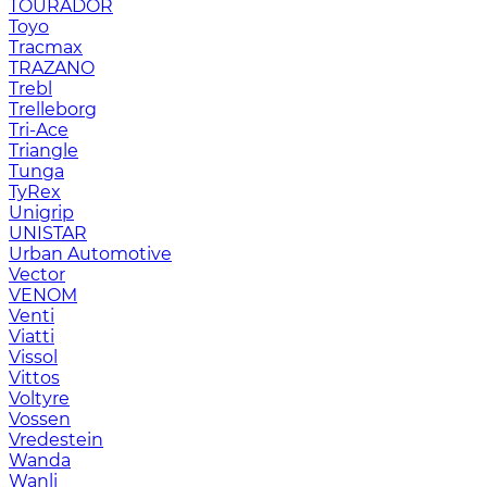
TOURADOR
Toyo
Tracmax
TRAZANO
Trebl
Trelleborg
Tri-Ace
Triangle
Tunga
TyRex
Unigrip
UNISTAR
Urban Automotive
Vector
VENOM
Venti
Viatti
Vissol
Vittos
Voltyre
Vossen
Vredestein
Wanda
Wanli