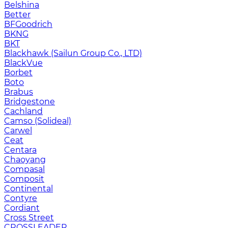
Belshina
Better
BFGoodrich
BKNG
BKT
Blackhawk (Sailun Group Co., LTD)
BlackVue
Borbet
Boto
Brabus
Bridgestone
Cachland
Camso (Solideal)
Carwel
Ceat
Centara
Chaoyang
Compasal
Composit
Continental
Contyre
Cordiant
Cross Street
CROSSLEADER