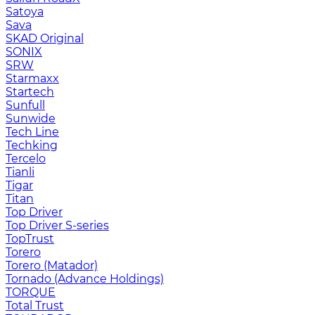
Satoya
Sava
SKAD Original
SONIX
SRW
Starmaxx
Startech
Sunfull
Sunwide
Tech Line
Techking
Tercelo
Tianli
Tigar
Titan
Top Driver
Top Driver S-series
TopTrust
Torero
Torero (Matador)
Tornado (Advance Holdings)
TORQUE
Total Trust