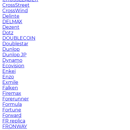
CrossStreet
CrossWind
Delinte
DELMAX
Dezent
Dotz
DOUBLECOIN
Doublestar
Dunlop
Dunlop JP
Dynamo
Ecovision
Enkei
Enzo
Exmile
Falken
Firemax
Forerunner
Formula
Fortune
Forward
FR replica
FRONWAY