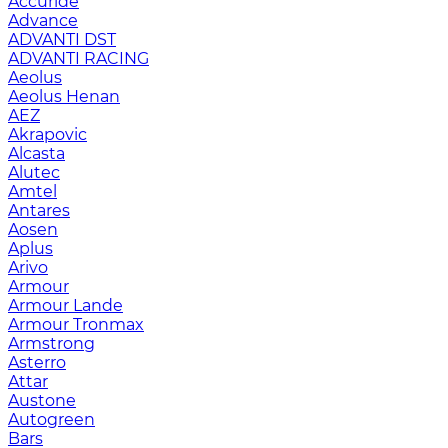
Accuride
Advance
ADVANTI DST
ADVANTI RACING
Aeolus
Aeolus Henan
AEZ
Akrapovic
Alcasta
Alutec
Amtel
Antares
Aosen
Aplus
Arivo
Armour
Armour Lande
Armour Tronmax
Armstrong
Asterro
Attar
Austone
Autogreen
Bars