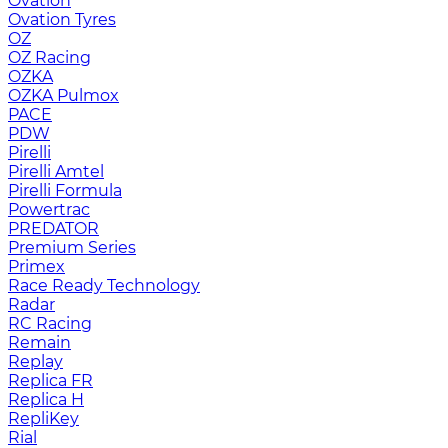
Ovation
Ovation Tyres
OZ
OZ Racing
OZKA
OZKA Pulmox
PACE
PDW
Pirelli
Pirelli Amtel
Pirelli Formula
Powertrac
PREDATOR
Premium Series
Primex
Race Ready Technology
Radar
RC Racing
Remain
Replay
Replica FR
Replica H
RepliKey
Rial