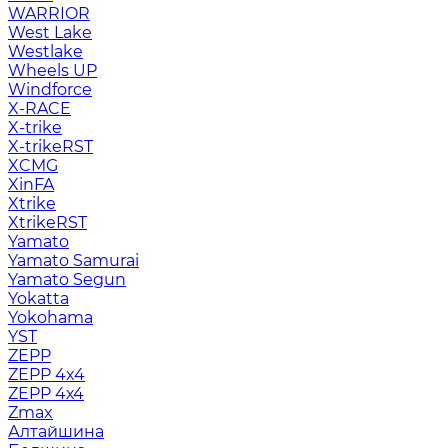
WARRIOR
West Lake
Westlake
Wheels UP
Windforce
X-RACE
X-trike
X-trikeRST
XCMG
XinFA
Xtrike
XtrikeRST
Yamato
Yamato Samurai
Yamato Segun
Yokatta
Yokohama
YST
ZEPP
ZEPP 4x4
ZEPP 4х4
Zmax
Алтайшина