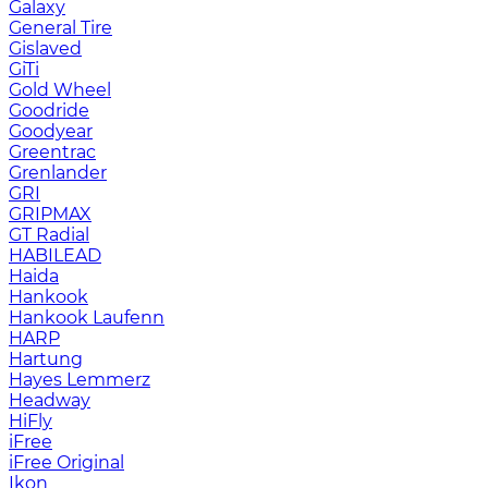
Galaxy
General Tire
Gislaved
GiTi
Gold Wheel
Goodride
Goodyear
Greentrac
Grenlander
GRI
GRIPMAX
GT Radial
HABILEAD
Haida
Hankook
Hankook Laufenn
HARP
Hartung
Hayes Lemmerz
Headway
HiFly
iFree
iFree Original
Ikon