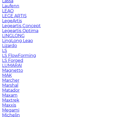
Lassa
Laufenn
LEAO
LEGE ARTIS
LegeArtis
Legeartis Concept
Legeartis Optima
LINGLONG
LingLong Leao
Lizardo
LS
LS FlowForming
LS Forged
LUMARAI
Magnetto
MAK
Marcher
Marshal
Matador
Maxam
Maxtrek
Maxxis
Megami
Michelin