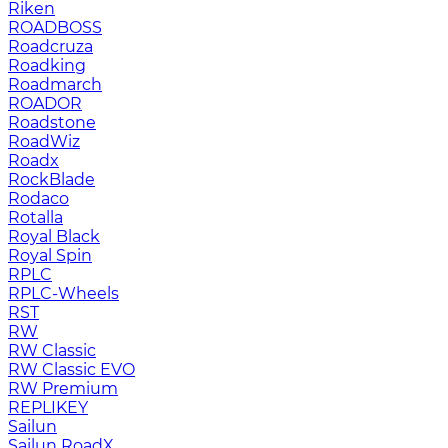
Riken
ROADBOSS
Roadcruza
Roadking
Roadmarch
ROADOR
Roadstone
RoadWiz
Roadx
RockBlade
Rodaco
Rotalla
Royal Black
Royal Spin
RPLC
RPLC-Wheels
RST
RW
RW Classic
RW Classic EVO
RW Premium
RЕPLIKEY
Sailun
Sailun RoadX