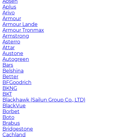
Aosen
Aplus
Arivo
Armour
Armour Lande
Armour Tronmax
Armstrong
Asterro
Attar
Austone
Autogreen
Bars
Belshina
Better
BFGoodrich
BKNG
BKT
Blackhawk (Sailun Group Co., LTD)
BlackVue
Borbet
Boto
Brabus
Bridgestone
Cachland