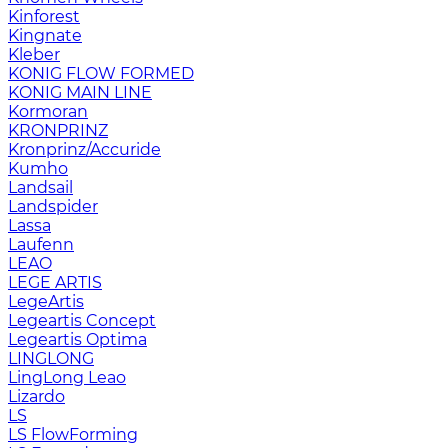
Kinforest
Kingnate
Kleber
KONIG FLOW FORMED
KONIG MAIN LINE
Kormoran
KRONPRINZ
Kronprinz/Accuride
Kumho
Landsail
Landspider
Lassa
Laufenn
LEAO
LEGE ARTIS
LegeArtis
Legeartis Concept
Legeartis Optima
LINGLONG
LingLong Leao
Lizardo
LS
LS FlowForming