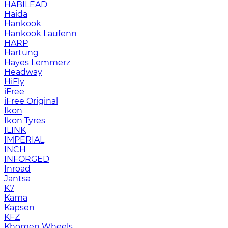
HABILEAD
Haida
Hankook
Hankook Laufenn
HARP
Hartung
Hayes Lemmerz
Headway
HiFly
iFree
iFree Original
Ikon
Ikon Tyres
ILINK
IMPERIAL
INCH
INFORGED
Inroad
Jantsa
K7
Kama
Kapsen
KFZ
Khomen Wheels