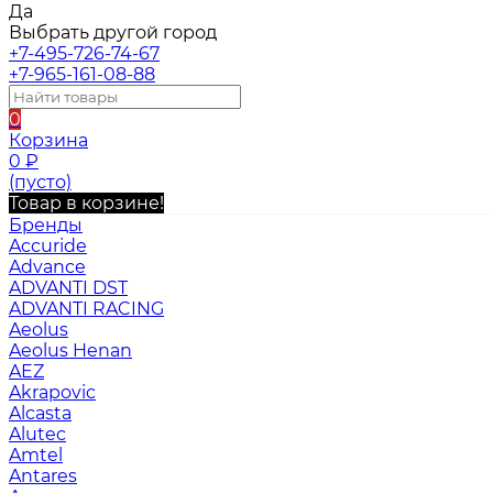
Да
Выбрать другой город
+7-495-726-74-67
+7-965-161-08-88
0
Корзина
0
₽
(пусто)
Товар в корзине!
Бренды
Accuride
Advance
ADVANTI DST
ADVANTI RACING
Aeolus
Aeolus Henan
AEZ
Akrapovic
Alcasta
Alutec
Amtel
Antares