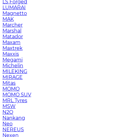
LS Forged
LUMARAI
Magnetto
MAK
Marcher
Marshal
Matador
Maxam
Maxtrek
Maxxis
Megami
Michelin
MILEKING
MIRAGE
Mitas
MOMO
MOMO SUV
MRL Tyres
MSW
N2O
Nankang
Neo
NEREUS
Nexen