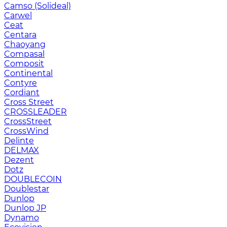
Camso (Solideal)
Carwel
Ceat
Centara
Chaoyang
Compasal
Composit
Continental
Contyre
Cordiant
Cross Street
CROSSLEADER
CrossStreet
CrossWind
Delinte
DELMAX
Dezent
Dotz
DOUBLECOIN
Doublestar
Dunlop
Dunlop JP
Dynamo