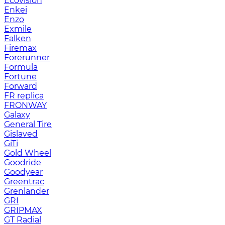
Ecovision
Enkei
Enzo
Exmile
Falken
Firemax
Forerunner
Formula
Fortune
Forward
FR replica
FRONWAY
Galaxy
General Tire
Gislaved
GiTi
Gold Wheel
Goodride
Goodyear
Greentrac
Grenlander
GRI
GRIPMAX
GT Radial