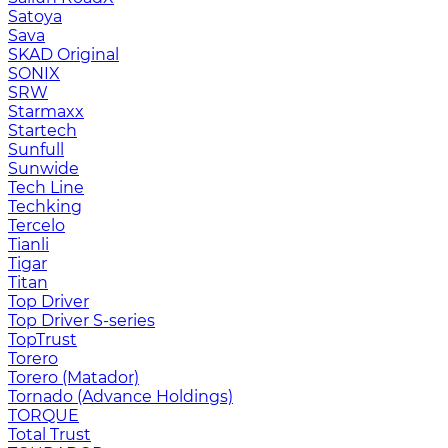
Satoya
Sava
SKAD Original
SONIX
SRW
Starmaxx
Startech
Sunfull
Sunwide
Tech Line
Techking
Tercelo
Tianli
Tigar
Titan
Top Driver
Top Driver S-series
TopTrust
Torero
Torero (Matador)
Tornado (Advance Holdings)
TORQUE
Total Trust