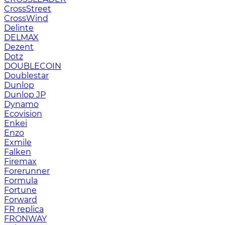
CrossStreet
CrossWind
Delinte
DELMAX
Dezent
Dotz
DOUBLECOIN
Doublestar
Dunlop
Dunlop JP
Dynamo
Ecovision
Enkei
Enzo
Exmile
Falken
Firemax
Forerunner
Formula
Fortune
Forward
FR replica
FRONWAY