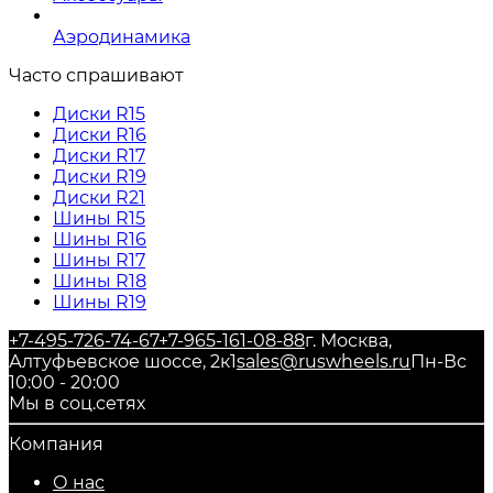
Аэродинамика
Часто спрашивают
Диски R15
Диски R16
Диски R17
Диски R19
Диски R21
Шины R15
Шины R16
Шины R17
Шины R18
Шины R19
+7-495-726-74-67
+7-965-161-08-88
г. Москва,
Алтуфьевское шоссе, 2к1
sales@ruswheels.ru
Пн-Вс
10:00 - 20:00
Мы в соц.сетях
Компания
О нас