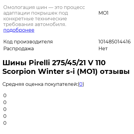
Омологация шин — это процесс
адаптации покрышек под
MO1
конкретные технические
требования автомобиля.
подобронее
Код производителя
101485014416
Распродажа
Нет
Шины Pirelli 275/45/21 V 110
Scorpion Winter s-i (MO1) отзывы
Средняя оценка покупателей:
(
0
)
0
0
0
0
0