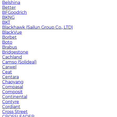
Belshina
Better
BFGoodrich
BKNG
BKT
Blackhawk (Sailun Group Co., LTD)
BlackVue
Borbet
Boto
Brabus
Bridgestone
Cachland
Camso (Solideal)
Carwel
Ceat
Centara
Chaoyang
Compasal
Composit
Continental
Contyre
Cordiant
Cross Street
CROSSLEADER