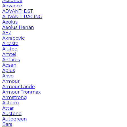
Accuride
Advance
ADVANTI DST
ADVANTI RACING
Aeolus
Aeolus Henan
AEZ
Akrapovic
Alcasta
Alutec
Amtel
Antares
Aosen
Aplus
Arivo
Armour
Armour Lande
Armour Tronmax
Armstrong
Asterro
Attar
Austone
Autogreen
Bars