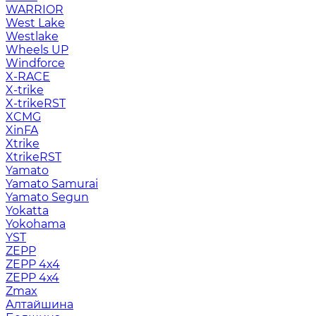
WARRIOR
West Lake
Westlake
Wheels UP
Windforce
X-RACE
X-trike
X-trikeRST
XCMG
XinFA
Xtrike
XtrikeRST
Yamato
Yamato Samurai
Yamato Segun
Yokatta
Yokohama
YST
ZEPP
ZEPP 4x4
ZEPP 4х4
Zmax
Алтайшина