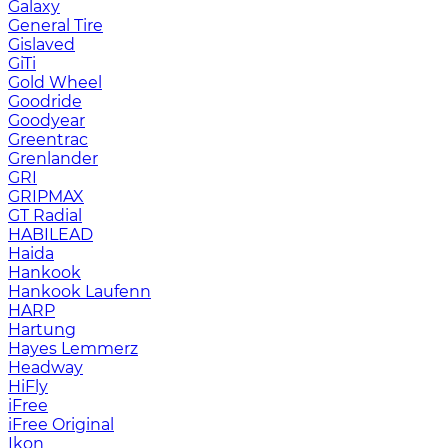
Galaxy
General Tire
Gislaved
GiTi
Gold Wheel
Goodride
Goodyear
Greentrac
Grenlander
GRI
GRIPMAX
GT Radial
HABILEAD
Haida
Hankook
Hankook Laufenn
HARP
Hartung
Hayes Lemmerz
Headway
HiFly
iFree
iFree Original
Ikon