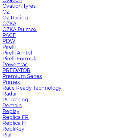
Ovation
Ovation Tyres
OZ
OZ Racing
OZKA
OZKA Pulmox
PACE
PDW
Pirelli
Pirelli Amtel
Pirelli Formula
Powertrac
PREDATOR
Premium Series
Primex
Race Ready Technology
Radar
RC Racing
Remain
Replay
Replica FR
Replica H
RepliKey
Rial