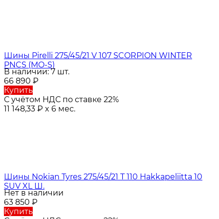
Шины Pirelli 275/45/21 V 107 SCORPION WINTER
PNCS (MO-S)
В наличии: 7 шт.
66 890
₽
Купить
С учётом НДС по ставке 22%
11 148,33
₽
x 6 мес.
Шины Nokian Tyres 275/45/21 T 110 Hakkapeliitta 10
SUV XL Ш.
Нет в наличии
63 850
₽
Купить