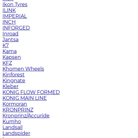
Ikon Tyres
ILINK
IMPERIAL
INCH
INFORGED
Inroad
Jantsa
K7
Kama
Kapsen
KFZ
Khomen Wheels
Kinforest
Kingnate
Kleber
KONIG FLOW FORMED
KONIG MAIN LINE
Kormoran
KRONPRINZ
Kronprinz/Accuride
Kumho
Landsail
Landspider