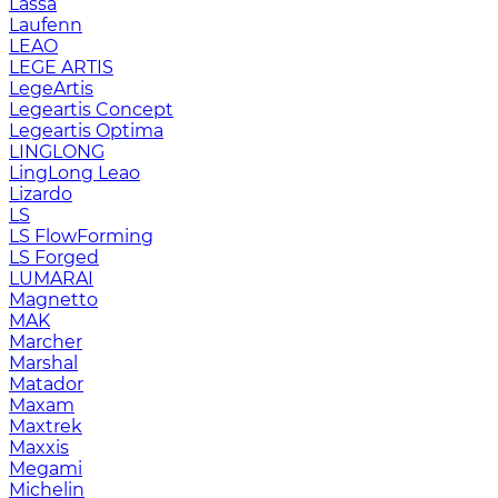
Lassa
Laufenn
LEAO
LEGE ARTIS
LegeArtis
Legeartis Concept
Legeartis Optima
LINGLONG
LingLong Leao
Lizardo
LS
LS FlowForming
LS Forged
LUMARAI
Magnetto
MAK
Marcher
Marshal
Matador
Maxam
Maxtrek
Maxxis
Megami
Michelin