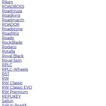
Riken
ROADBOSS
Roadcruza
Roadking
Roadmarch
ROADOR
Roadstone
RoadWiz
Roadx
RockBlade
Rodaco
Rotalla
Royal Black
Royal Spin
RPLC
RPLC-Wheels
RST
RW
RW Classic
RW Classic EVO
RW Premium
RЕPLIKEY
Sailun
Sailun RoadX