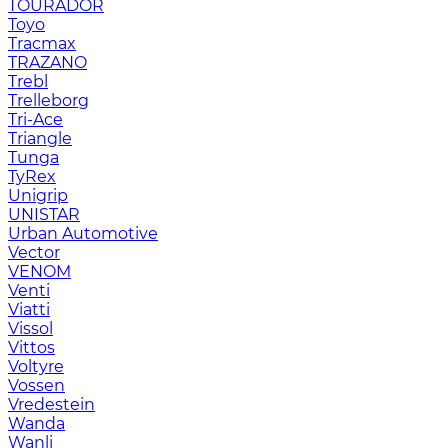
TOURADOR
Toyo
Tracmax
TRAZANO
Trebl
Trelleborg
Tri-Ace
Triangle
Tunga
TyRex
Unigrip
UNISTAR
Urban Automotive
Vector
VENOM
Venti
Viatti
Vissol
Vittos
Voltyre
Vossen
Vredestein
Wanda
Wanli