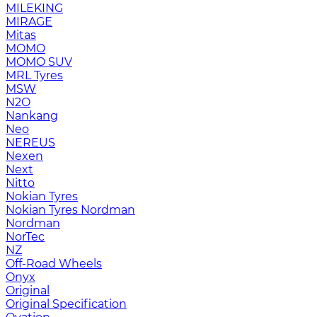
MILEKING
MIRAGE
Mitas
MOMO
MOMO SUV
MRL Tyres
MSW
N2O
Nankang
Neo
NEREUS
Nexen
Next
Nitto
Nokian Tyres
Nokian Tyres Nordman
Nordman
NorTec
NZ
Off-Road Wheels
Onyx
Original
Original Specification