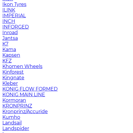
Ikon Tyres
ILINK
IMPERIAL
INCH
INFORGED
Inroad
Jantsa
K7
Kama
Kapsen
KFZ
Khomen Wheels
Kinforest
Kingnate
Kleber
KONIG FLOW FORMED
KONIG MAIN LINE
Kormoran
KRONPRINZ
Kronprinz/Accuride
Kumho
Landsail
Landspider