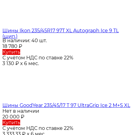
Шины Ikon 235/45R17 97T XL Autograph Ice 9 TL
(шип.)
В наличии: 40 шт.
18 780
₽
Купить
С учётом НДС по ставке 22%
3 130
₽
x 6 мес.
Шины GoodYear 235/45/17 T 97 UltraGrip Ice 2 M+S XL
Нет в наличии
20 000
₽
Купить
С учётом НДС по ставке 22%
3 333,33
₽
x 6 мес.