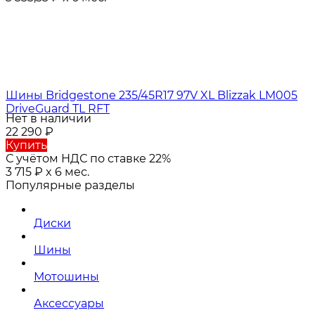
Шины Bridgestone 235/45R17 97V XL Blizzak LM005
DriveGuard TL RFT
Нет в наличии
22 290
₽
Купить
С учётом НДС по ставке 22%
3 715
₽
x 6 мес.
Популярные разделы
Диски
Шины
Мотошины
Аксессуары