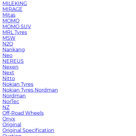
MILEKING
MIRAGE
Mitas
MOMO
MOMO SUV
MRL Tyres
MSW
N2O
Nankang
Neo
NEREUS
Nexen
Next
Nitto
Nokian Tyres
Nokian Tyres Nordman
Nordman
NorTec
NZ
Off-Road Wheels
Onyx
Original
Original Specification