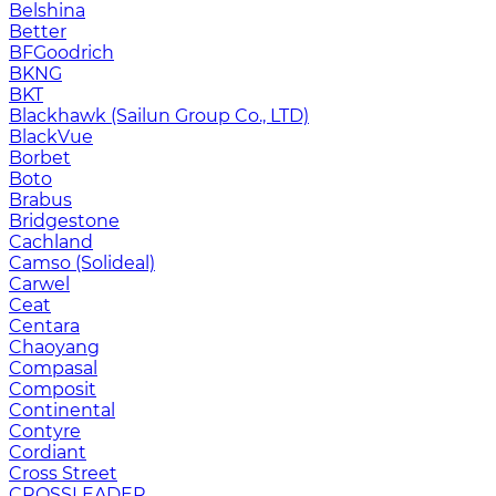
Belshina
Better
BFGoodrich
BKNG
BKT
Blackhawk (Sailun Group Co., LTD)
BlackVue
Borbet
Boto
Brabus
Bridgestone
Cachland
Camso (Solideal)
Carwel
Ceat
Centara
Chaoyang
Compasal
Composit
Continental
Contyre
Cordiant
Cross Street
CROSSLEADER