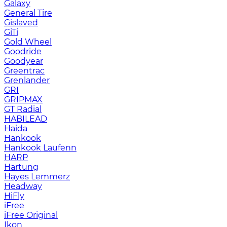
Galaxy
General Tire
Gislaved
GiTi
Gold Wheel
Goodride
Goodyear
Greentrac
Grenlander
GRI
GRIPMAX
GT Radial
HABILEAD
Haida
Hankook
Hankook Laufenn
HARP
Hartung
Hayes Lemmerz
Headway
HiFly
iFree
iFree Original
Ikon