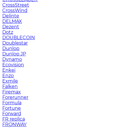
CrossStreet
CrossWind
Delinte
DELMAX
Dezent
Dotz
DOUBLECOIN
Doublestar
Dunlop
Dunlop JP
Dynamo
Ecovision
Enkei
Enzo
Exmile
Falken
Firemax
Forerunner
Formula
Fortune
Forward
FR replica
FRONWAY