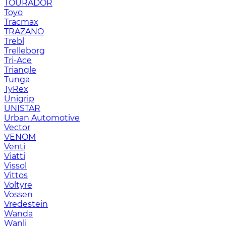
TOURADOR
Toyo
Tracmax
TRAZANO
Trebl
Trelleborg
Tri-Ace
Triangle
Tunga
TyRex
Unigrip
UNISTAR
Urban Automotive
Vector
VENOM
Venti
Viatti
Vissol
Vittos
Voltyre
Vossen
Vredestein
Wanda
Wanli