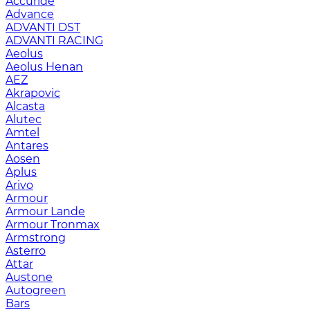
Accuride
Advance
ADVANTI DST
ADVANTI RACING
Aeolus
Aeolus Henan
AEZ
Akrapovic
Alcasta
Alutec
Amtel
Antares
Aosen
Aplus
Arivo
Armour
Armour Lande
Armour Tronmax
Armstrong
Asterro
Attar
Austone
Autogreen
Bars