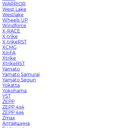
WARRIOR
West Lake
Westlake
Wheels UP
Windforce
X-RACE
X-trike
X-trikeRST
XCMG
XinFA
Xtrike
XtrikeRST
Yamato
Yamato Samurai
Yamato Segun
Yokatta
Yokohama
YST
ZEPP
ZEPP 4x4
ZEPP 4х4
Zmax
Алтайшина