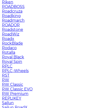
Riken
ROADBOSS
Roadcruza
Roadking
Roadmarch
ROADOR
Roadstone
RoadWiz
Roadx
RockBlade
Rodaco
Rotalla
Royal Black
Royal Spin
RPLC
RPLC-Wheels
RST
RW
RW Classic
RW Classic EVO
RW Premium
RЕPLIKEY
Sailun
Sailun RoadX