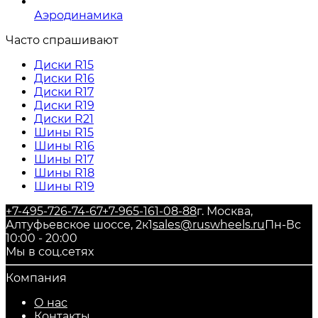
Аэродинамика
Часто спрашивают
Диски R15
Диски R16
Диски R17
Диски R19
Диски R21
Шины R15
Шины R16
Шины R17
Шины R18
Шины R19
+7-495-726-74-67
+7-965-161-08-88
г. Москва,
Алтуфьевское шоссе, 2к1
sales@ruswheels.ru
Пн-Вс
10:00 - 20:00
Мы в соц.сетях
Компания
О нас
Контакты