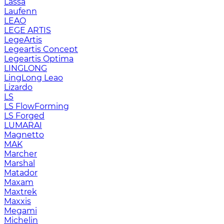
Lassa
Laufenn
LEAO
LEGE ARTIS
LegeArtis
Legeartis Concept
Legeartis Optima
LINGLONG
LingLong Leao
Lizardo
LS
LS FlowForming
LS Forged
LUMARAI
Magnetto
MAK
Marcher
Marshal
Matador
Maxam
Maxtrek
Maxxis
Megami
Michelin