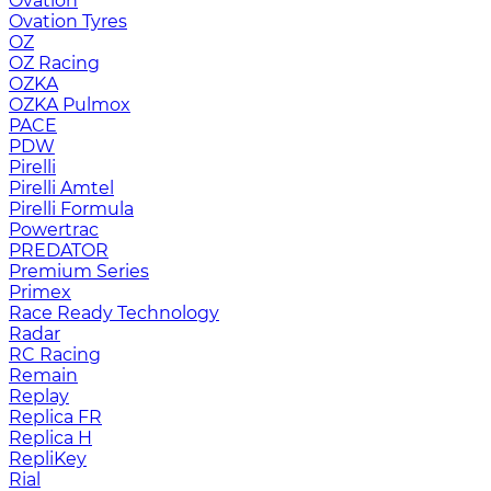
Ovation
Ovation Tyres
OZ
OZ Racing
OZKA
OZKA Pulmox
PACE
PDW
Pirelli
Pirelli Amtel
Pirelli Formula
Powertrac
PREDATOR
Premium Series
Primex
Race Ready Technology
Radar
RC Racing
Remain
Replay
Replica FR
Replica H
RepliKey
Rial