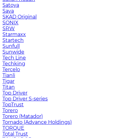
Satoya
Sava
SKAD Original
SONIX
SRW
Starmaxx
Startech
Sunfull
Sunwide
Tech Line
Techking
Tercelo
Tianli
Tigar
Titan
Top Driver
Top Driver S-series
TopTrust
Torero
Torero (Matador)
Tornado (Advance Holdings)
TORQUE
Total Trust