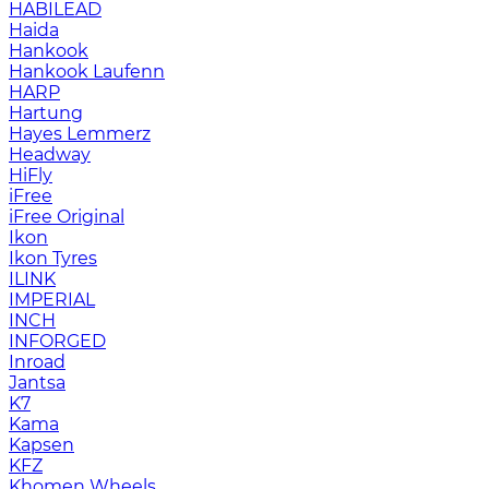
HABILEAD
Haida
Hankook
Hankook Laufenn
HARP
Hartung
Hayes Lemmerz
Headway
HiFly
iFree
iFree Original
Ikon
Ikon Tyres
ILINK
IMPERIAL
INCH
INFORGED
Inroad
Jantsa
K7
Kama
Kapsen
KFZ
Khomen Wheels