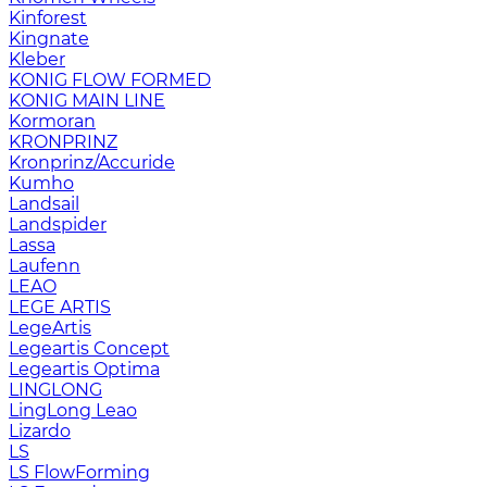
Kinforest
Kingnate
Kleber
KONIG FLOW FORMED
KONIG MAIN LINE
Kormoran
KRONPRINZ
Kronprinz/Accuride
Kumho
Landsail
Landspider
Lassa
Laufenn
LEAO
LEGE ARTIS
LegeArtis
Legeartis Concept
Legeartis Optima
LINGLONG
LingLong Leao
Lizardo
LS
LS FlowForming