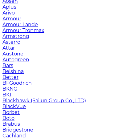
Aosen
Aplus
Arivo
Armour
Armour Lande
Armour Tronmax
Armstrong
Asterro
Attar
Austone
Autogreen
Bars
Belshina
Better
BFGoodrich
BKNG
BKT
Blackhawk (Sailun Group Co., LTD)
BlackVue
Borbet
Boto
Brabus
Bridgestone
Cachland