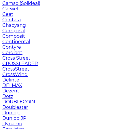
Camso (Solideal)
Carwel
Ceat
Centara
Chaoyang
Compasal
Composit
Continental
Contyre
Cordiant
Cross Street
CROSSLEADER
CrossStreet
CrossWind
Delinte
DELMAX
Dezent
Dotz
DOUBLECOIN
Doublestar
Dunlop
Dunlop JP
Dynamo