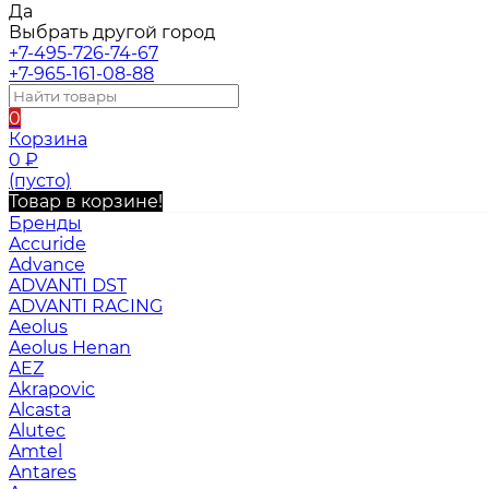
Да
Выбрать другой город
+7-495-726-74-67
+7-965-161-08-88
0
Корзина
0
₽
(пусто)
Товар в корзине!
Бренды
Accuride
Advance
ADVANTI DST
ADVANTI RACING
Aeolus
Aeolus Henan
AEZ
Akrapovic
Alcasta
Alutec
Amtel
Antares