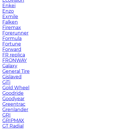
Ecovision
Enkei
Enzo
Exmile
Falken
Firemax
Forerunner
Formula
Fortune
Forward
FR replica
FRONWAY
Galaxy
General Tire
Gislaved
GiTi
Gold Wheel
Goodride
Goodyear
Greentrac
Grenlander
GRI
GRIPMAX
GT Radial