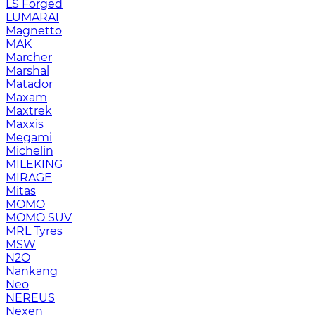
LS Forged
LUMARAI
Magnetto
MAK
Marcher
Marshal
Matador
Maxam
Maxtrek
Maxxis
Megami
Michelin
MILEKING
MIRAGE
Mitas
MOMO
MOMO SUV
MRL Tyres
MSW
N2O
Nankang
Neo
NEREUS
Nexen