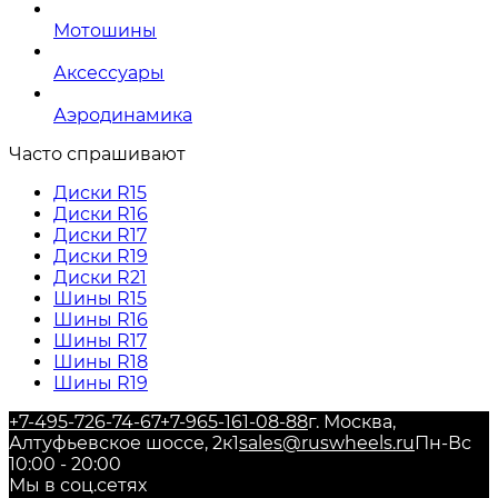
Мотошины
Аксессуары
Аэродинамика
Часто спрашивают
Диски R15
Диски R16
Диски R17
Диски R19
Диски R21
Шины R15
Шины R16
Шины R17
Шины R18
Шины R19
+7-495-726-74-67
+7-965-161-08-88
г. Москва,
Алтуфьевское шоссе, 2к1
sales@ruswheels.ru
Пн-Вс
10:00 - 20:00
Мы в соц.сетях