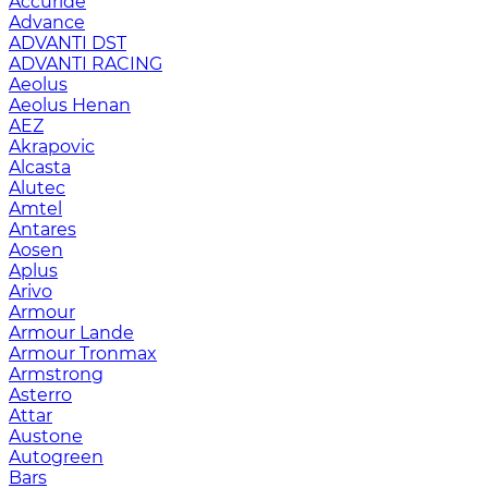
Accuride
Advance
ADVANTI DST
ADVANTI RACING
Aeolus
Aeolus Henan
AEZ
Akrapovic
Alcasta
Alutec
Amtel
Antares
Aosen
Aplus
Arivo
Armour
Armour Lande
Armour Tronmax
Armstrong
Asterro
Attar
Austone
Autogreen
Bars