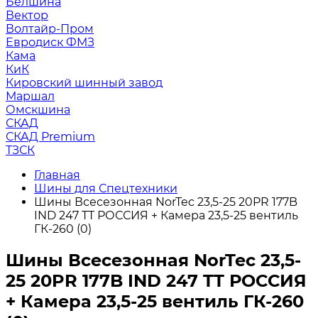
Белшина
Вектор
Волтайр-Пром
Евродиск ФМЗ
Кама
КиК
Кировский шинный завод
Маршал
Омскшина
СКАД
СКАД Premium
ТЗСК
Главная
Шины для Спецтехники
Шины Всесезонная NorTec 23,5-25 20PR 177B
IND 247 TT РОССИЯ + Камера 23,5-25 вентиль
ГК-260 (0)
Шины Всесезонная NorTec 23,5-
25 20PR 177B IND 247 TT РОССИЯ
+ Камера 23,5-25 вентиль ГК-260