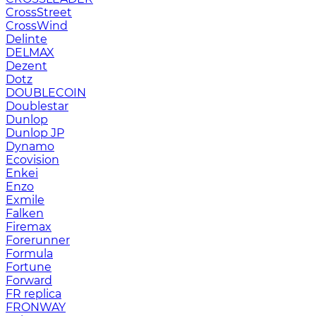
CrossStreet
CrossWind
Delinte
DELMAX
Dezent
Dotz
DOUBLECOIN
Doublestar
Dunlop
Dunlop JP
Dynamo
Ecovision
Enkei
Enzo
Exmile
Falken
Firemax
Forerunner
Formula
Fortune
Forward
FR replica
FRONWAY