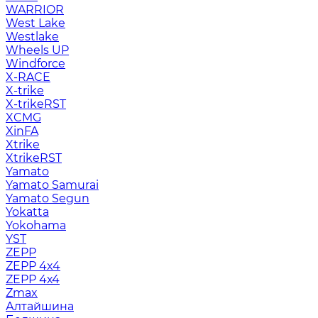
WARRIOR
West Lake
Westlake
Wheels UP
Windforce
X-RACE
X-trike
X-trikeRST
XCMG
XinFA
Xtrike
XtrikeRST
Yamato
Yamato Samurai
Yamato Segun
Yokatta
Yokohama
YST
ZEPP
ZEPP 4x4
ZEPP 4х4
Zmax
Алтайшина