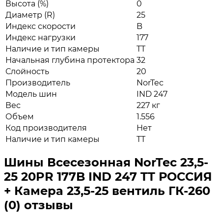
Высота (%)
0
Диаметр (R)
25
Индекс скорости
B
Индекс нагрузки
177
Наличие и тип камеры
TT
Начальная глубина протектора
32
Слойность
20
Производитель
NorTec
Модель шин
IND 247
Вес
227 кг
Объем
1.556
Код производителя
Нет
Наличие и тип камеры
TT
Шины Всесезонная NorTec 23,5-
25 20PR 177B IND 247 TT РОССИЯ
+ Камера 23,5-25 вентиль ГК-260
(0) отзывы