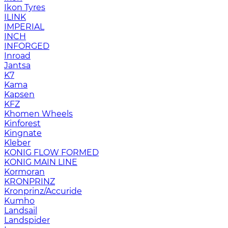
Ikon Tyres
ILINK
IMPERIAL
INCH
INFORGED
Inroad
Jantsa
K7
Kama
Kapsen
KFZ
Khomen Wheels
Kinforest
Kingnate
Kleber
KONIG FLOW FORMED
KONIG MAIN LINE
Kormoran
KRONPRINZ
Kronprinz/Accuride
Kumho
Landsail
Landspider