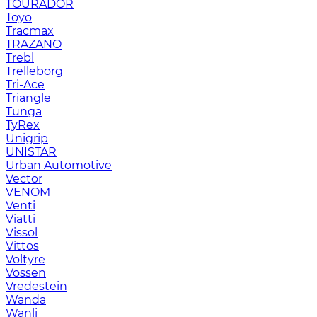
TOURADOR
Toyo
Tracmax
TRAZANO
Trebl
Trelleborg
Tri-Ace
Triangle
Tunga
TyRex
Unigrip
UNISTAR
Urban Automotive
Vector
VENOM
Venti
Viatti
Vissol
Vittos
Voltyre
Vossen
Vredestein
Wanda
Wanli