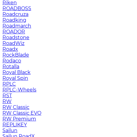
Riken
ROADBOSS
Roadcruza
Roadking
Roadmarch
ROADOR
Roadstone
RoadWiz
Roadx
RockBlade
Rodaco
Rotalla
Royal Black
Royal Spin
RPLC
RPLC-Wheels
RST
RW
RW Classic
RW Classic EVO
RW Premium
RЕPLIKEY
Sailun
Sailun RoadX