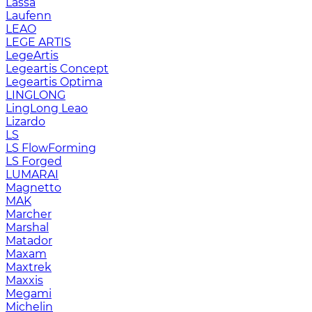
Lassa
Laufenn
LEAO
LEGE ARTIS
LegeArtis
Legeartis Concept
Legeartis Optima
LINGLONG
LingLong Leao
Lizardo
LS
LS FlowForming
LS Forged
LUMARAI
Magnetto
MAK
Marcher
Marshal
Matador
Maxam
Maxtrek
Maxxis
Megami
Michelin