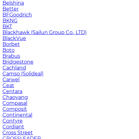
Belshina
Better
BFGoodrich
BKNG
BKT
Blackhawk (Sailun Group Co., LTD)
BlackVue
Borbet
Boto
Brabus
Bridgestone
Cachland
Camso (Solideal)
Carwel
Ceat
Centara
Chaoyang
Compasal
Composit
Continental
Contyre
Cordiant
Cross Street
CROSSLEADER