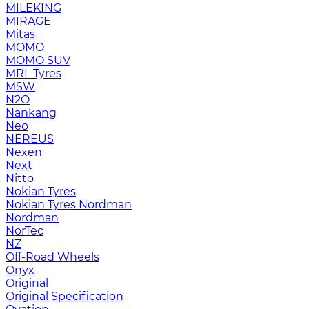
MILEKING
MIRAGE
Mitas
MOMO
MOMO SUV
MRL Tyres
MSW
N2O
Nankang
Neo
NEREUS
Nexen
Next
Nitto
Nokian Tyres
Nokian Tyres Nordman
Nordman
NorTec
NZ
Off-Road Wheels
Onyx
Original
Original Specification