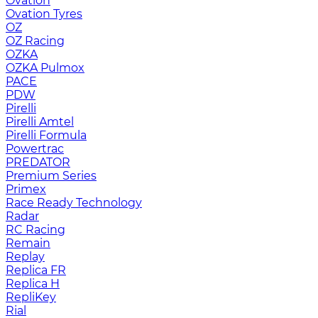
Ovation
Ovation Tyres
OZ
OZ Racing
OZKA
OZKA Pulmox
PACE
PDW
Pirelli
Pirelli Amtel
Pirelli Formula
Powertrac
PREDATOR
Premium Series
Primex
Race Ready Technology
Radar
RC Racing
Remain
Replay
Replica FR
Replica H
RepliKey
Rial