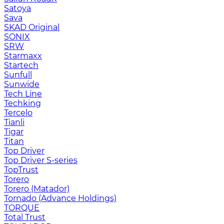
Satoya
Sava
SKAD Original
SONIX
SRW
Starmaxx
Startech
Sunfull
Sunwide
Tech Line
Techking
Tercelo
Tianli
Tigar
Titan
Top Driver
Top Driver S-series
TopTrust
Torero
Torero (Matador)
Tornado (Advance Holdings)
TORQUE
Total Trust