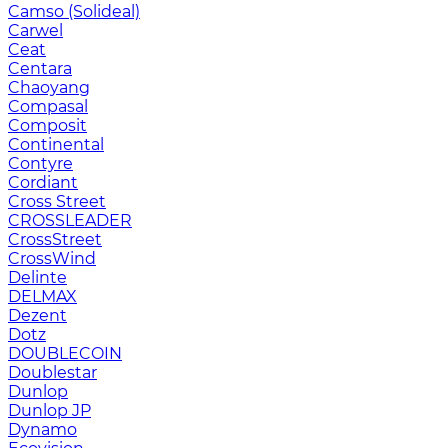
Camso (Solideal)
Carwel
Ceat
Centara
Chaoyang
Compasal
Composit
Continental
Contyre
Cordiant
Cross Street
CROSSLEADER
CrossStreet
CrossWind
Delinte
DELMAX
Dezent
Dotz
DOUBLECOIN
Doublestar
Dunlop
Dunlop JP
Dynamo