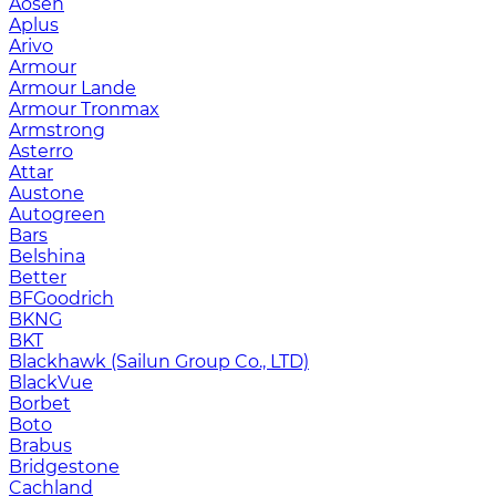
Aosen
Aplus
Arivo
Armour
Armour Lande
Armour Tronmax
Armstrong
Asterro
Attar
Austone
Autogreen
Bars
Belshina
Better
BFGoodrich
BKNG
BKT
Blackhawk (Sailun Group Co., LTD)
BlackVue
Borbet
Boto
Brabus
Bridgestone
Cachland