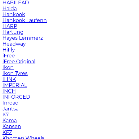
HABILEAD
Haida
Hankook
Hankook Laufenn
HARP
Hartung
Hayes Lemmerz
Headway
HiFly
iFree
iFree Original
Ikon
Ikon Tyres
ILINK
IMPERIAL
INCH
INFORGED
Inroad
Jantsa
K7
Kama
Kapsen
KFZ
Khomen Wheels