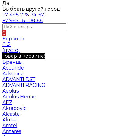
Да
Выбрать другой город
+7-495-726-74-67
+7-965-161-08-88
0
Корзина
0
₽
(пусто)
Товар в корзине!
Бренды
Accuride
Advance
ADVANTI DST
ADVANTI RACING
Aeolus
Aeolus Henan
AEZ
Akrapovic
Alcasta
Alutec
Amtel
Antares