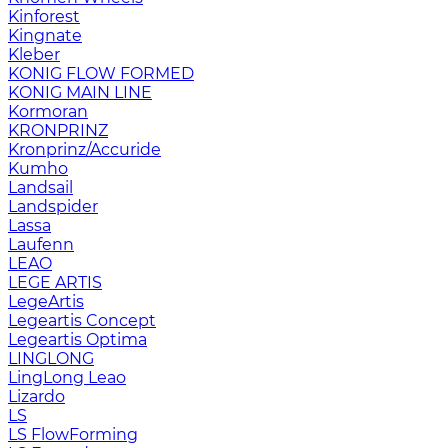
Kinforest
Kingnate
Kleber
KONIG FLOW FORMED
KONIG MAIN LINE
Kormoran
KRONPRINZ
Kronprinz/Accuride
Kumho
Landsail
Landspider
Lassa
Laufenn
LEAO
LEGE ARTIS
LegeArtis
Legeartis Concept
Legeartis Optima
LINGLONG
LingLong Leao
Lizardo
LS
LS FlowForming