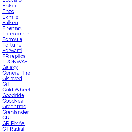
Ecovision
Enkei
Enzo
Exmile
Falken
Firemax
Forerunner
Formula
Fortune
Forward
FR replica
FRONWAY
Galaxy
General Tire
Gislaved
GiTi
Gold Wheel
Goodride
Goodyear
Greentrac
Grenlander
GRI
GRIPMAX
GT Radial