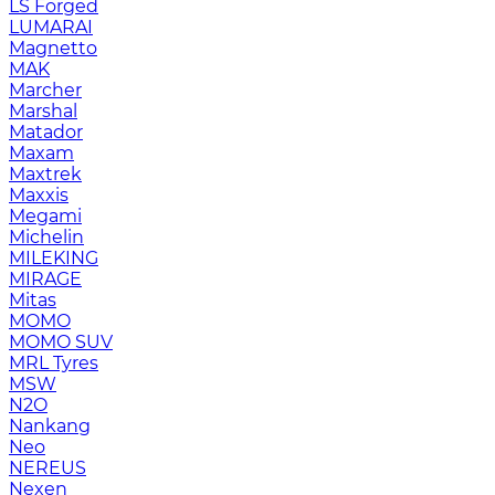
LS Forged
LUMARAI
Magnetto
MAK
Marcher
Marshal
Matador
Maxam
Maxtrek
Maxxis
Megami
Michelin
MILEKING
MIRAGE
Mitas
MOMO
MOMO SUV
MRL Tyres
MSW
N2O
Nankang
Neo
NEREUS
Nexen