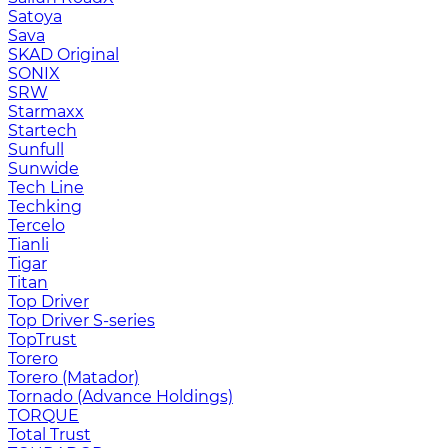
Satoya
Sava
SKAD Original
SONIX
SRW
Starmaxx
Startech
Sunfull
Sunwide
Tech Line
Techking
Tercelo
Tianli
Tigar
Titan
Top Driver
Top Driver S-series
TopTrust
Torero
Torero (Matador)
Tornado (Advance Holdings)
TORQUE
Total Trust