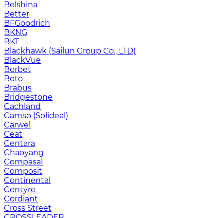
Belshina
Better
BFGoodrich
BKNG
BKT
Blackhawk (Sailun Group Co., LTD)
BlackVue
Borbet
Boto
Brabus
Bridgestone
Cachland
Camso (Solideal)
Carwel
Ceat
Centara
Chaoyang
Compasal
Composit
Continental
Contyre
Cordiant
Cross Street
CROSSLEADER