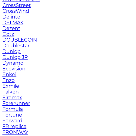
CrossStreet
CrossWind
Delinte
DELMAX
Dezent
Dotz
DOUBLECOIN
Doublestar
Dunlop
Dunlop JP
Dynamo
Ecovision
Enkei
Enzo
Exmile
Falken
Firemax
Forerunner
Formula
Fortune
Forward
FR replica
FRONWAY