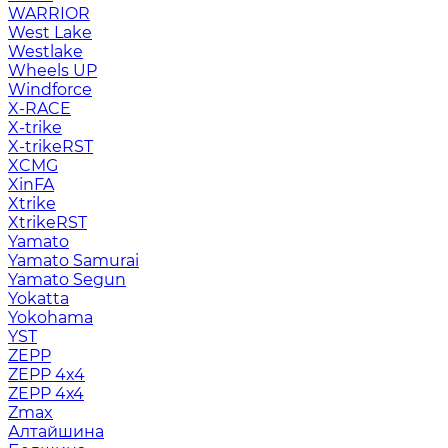
WARRIOR
West Lake
Westlake
Wheels UP
Windforce
X-RACE
X-trike
X-trikeRST
XCMG
XinFA
Xtrike
XtrikeRST
Yamato
Yamato Samurai
Yamato Segun
Yokatta
Yokohama
YST
ZEPP
ZEPP 4x4
ZEPP 4х4
Zmax
Алтайшина