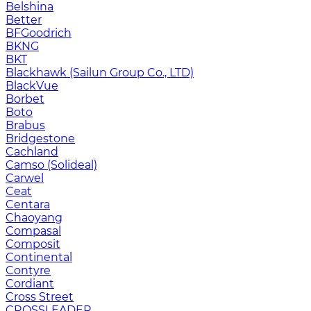
Belshina
Better
BFGoodrich
BKNG
BKT
Blackhawk (Sailun Group Co., LTD)
BlackVue
Borbet
Boto
Brabus
Bridgestone
Cachland
Camso (Solideal)
Carwel
Ceat
Centara
Chaoyang
Compasal
Composit
Continental
Contyre
Cordiant
Cross Street
CROSSLEADER