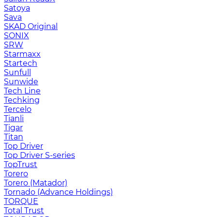
Satoya
Sava
SKAD Original
SONIX
SRW
Starmaxx
Startech
Sunfull
Sunwide
Tech Line
Techking
Tercelo
Tianli
Tigar
Titan
Top Driver
Top Driver S-series
TopTrust
Torero
Torero (Matador)
Tornado (Advance Holdings)
TORQUE
Total Trust