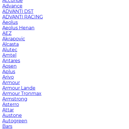
Accuride
Advance
ADVANTI DST
ADVANTI RACING
Aeolus
Aeolus Henan
AEZ
Akrapovic
Alcasta
Alutec
Amtel
Antares
Aosen
Aplus
Arivo
Armour
Armour Lande
Armour Tronmax
Armstrong
Asterro
Attar
Austone
Autogreen
Bars