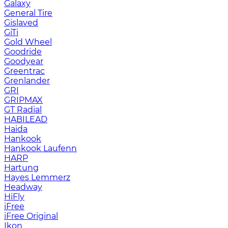
Galaxy
General Tire
Gislaved
GiTi
Gold Wheel
Goodride
Goodyear
Greentrac
Grenlander
GRI
GRIPMAX
GT Radial
HABILEAD
Haida
Hankook
Hankook Laufenn
HARP
Hartung
Hayes Lemmerz
Headway
HiFly
iFree
iFree Original
Ikon