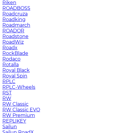
Riken
ROADBOSS
Roadcruza
Roadking
Roadmarch
ROADOR
Roadstone
RoadWiz
Roadx
RockBlade
Rodaco
Rotalla
Royal Black
Royal Spin
RPLC
RPLC-Wheels
RST
RW
RW Classic
RW Classic EVO
RW Premium
RЕPLIKEY
Sailun
Sailun RoadX