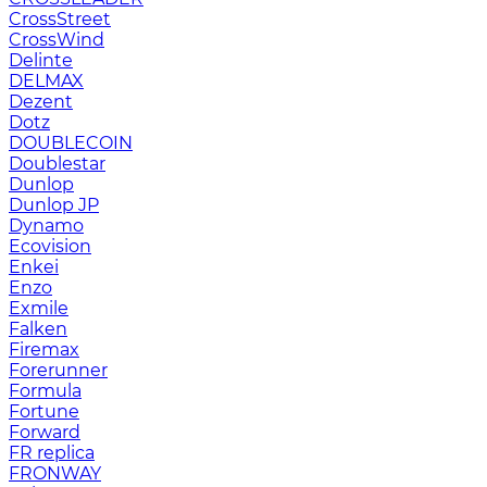
CrossStreet
CrossWind
Delinte
DELMAX
Dezent
Dotz
DOUBLECOIN
Doublestar
Dunlop
Dunlop JP
Dynamo
Ecovision
Enkei
Enzo
Exmile
Falken
Firemax
Forerunner
Formula
Fortune
Forward
FR replica
FRONWAY