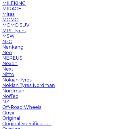
MILEKING
MIRAGE
Mitas
MOMO
MOMO SUV
MRL Tyres
MSW
N2O
Nankang
Neo
NEREUS
Nexen
Next
Nitto
Nokian Tyres
Nokian Tyres Nordman
Nordman
NorTec
NZ
Off-Road Wheels
Onyx
Original
Original Specification