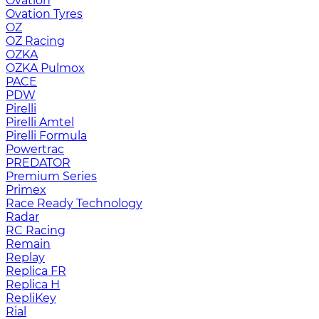
Ovation
Ovation Tyres
OZ
OZ Racing
OZKA
OZKA Pulmox
PACE
PDW
Pirelli
Pirelli Amtel
Pirelli Formula
Powertrac
PREDATOR
Premium Series
Primex
Race Ready Technology
Radar
RC Racing
Remain
Replay
Replica FR
Replica H
RepliKey
Rial