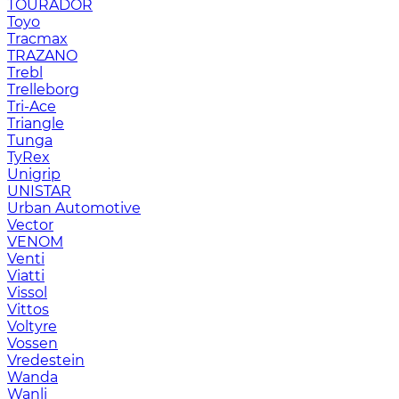
TOURADOR
Toyo
Tracmax
TRAZANO
Trebl
Trelleborg
Tri-Ace
Triangle
Tunga
TyRex
Unigrip
UNISTAR
Urban Automotive
Vector
VENOM
Venti
Viatti
Vissol
Vittos
Voltyre
Vossen
Vredestein
Wanda
Wanli