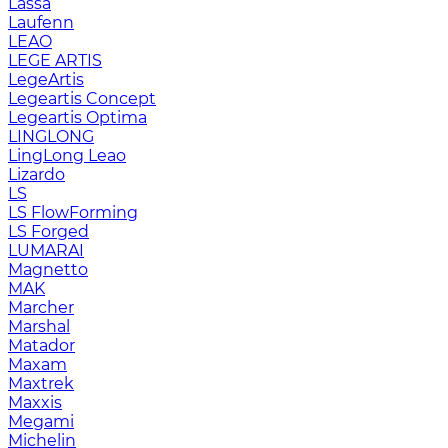
Lassa
Laufenn
LEAO
LEGE ARTIS
LegeArtis
Legeartis Concept
Legeartis Optima
LINGLONG
LingLong Leao
Lizardo
LS
LS FlowForming
LS Forged
LUMARAI
Magnetto
MAK
Marcher
Marshal
Matador
Maxam
Maxtrek
Maxxis
Megami
Michelin