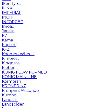
Ikon Tyres
ILINK
IMPERIAL
INCH
INFORGED
Inroad
Jantsa
K7
Kama
Kapsen
KFZ
Khomen Wheels
Kinforest
Kingnate
Kleber
KONIG FLOW FORMED
KONIG MAIN LINE
Kormoran
KRONPRINZ
Kronprinz/Accuride
Kumho
Landsail
Landspider