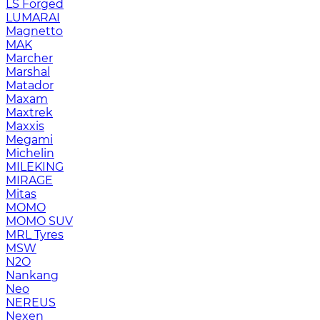
LS Forged
LUMARAI
Magnetto
MAK
Marcher
Marshal
Matador
Maxam
Maxtrek
Maxxis
Megami
Michelin
MILEKING
MIRAGE
Mitas
MOMO
MOMO SUV
MRL Tyres
MSW
N2O
Nankang
Neo
NEREUS
Nexen