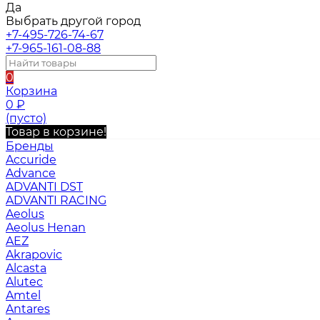
Да
Выбрать другой город
+7-495-726-74-67
+7-965-161-08-88
0
Корзина
0
₽
(пусто)
Товар в корзине!
Бренды
Accuride
Advance
ADVANTI DST
ADVANTI RACING
Aeolus
Aeolus Henan
AEZ
Akrapovic
Alcasta
Alutec
Amtel
Antares