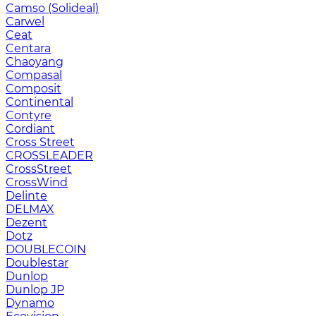
Camso (Solideal)
Carwel
Ceat
Centara
Chaoyang
Compasal
Composit
Continental
Contyre
Cordiant
Cross Street
CROSSLEADER
CrossStreet
CrossWind
Delinte
DELMAX
Dezent
Dotz
DOUBLECOIN
Doublestar
Dunlop
Dunlop JP
Dynamo