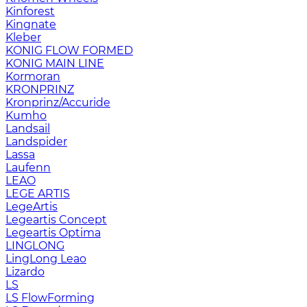
Kinforest
Kingnate
Kleber
KONIG FLOW FORMED
KONIG MAIN LINE
Kormoran
KRONPRINZ
Kronprinz/Accuride
Kumho
Landsail
Landspider
Lassa
Laufenn
LEAO
LEGE ARTIS
LegeArtis
Legeartis Concept
Legeartis Optima
LINGLONG
LingLong Leao
Lizardo
LS
LS FlowForming