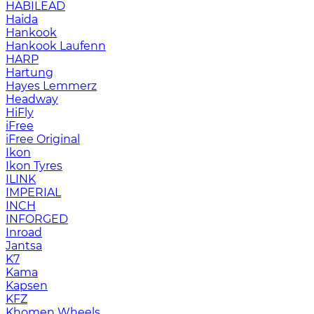
HABILEAD
Haida
Hankook
Hankook Laufenn
HARP
Hartung
Hayes Lemmerz
Headway
HiFly
iFree
iFree Original
Ikon
Ikon Tyres
ILINK
IMPERIAL
INCH
INFORGED
Inroad
Jantsa
K7
Kama
Kapsen
KFZ
Khomen Wheels