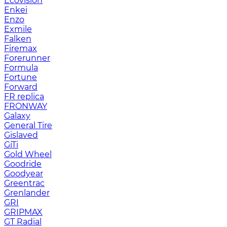
Ecovision
Enkei
Enzo
Exmile
Falken
Firemax
Forerunner
Formula
Fortune
Forward
FR replica
FRONWAY
Galaxy
General Tire
Gislaved
GiTi
Gold Wheel
Goodride
Goodyear
Greentrac
Grenlander
GRI
GRIPMAX
GT Radial