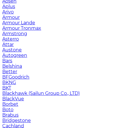
Aosen
Aplus
Arivo
Armour
Armour Lande
Armour Tronmax
Armstrong
Asterro
Attar
Austone
Autogreen
Bars
Belshina
Better
BFGoodrich
BKNG
BKT
Blackhawk (Sailun Group Co., LTD)
BlackVue
Borbet
Boto
Brabus
Bridgestone
Cachland