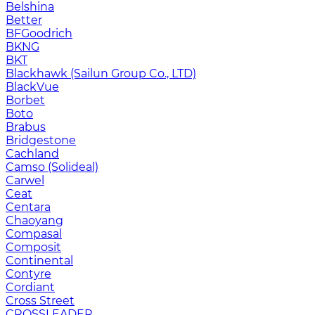
Belshina
Better
BFGoodrich
BKNG
BKT
Blackhawk (Sailun Group Co., LTD)
BlackVue
Borbet
Boto
Brabus
Bridgestone
Cachland
Camso (Solideal)
Carwel
Ceat
Centara
Chaoyang
Compasal
Composit
Continental
Contyre
Cordiant
Cross Street
CROSSLEADER