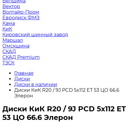
Белшина
Вектор
Волтайр-Пром
Евродиск ФМЗ
Кама
КиК
Кировский шинный завод
Маршал
Омскшина
СКАД
СКАД Premium
ТЗСК
Главная
Диски
Диски в наличии
Диски КиК R20 / 9J PCD 5x112 ЕТ 53 ЦО 66.6
Элерон
Диски КиК R20 / 9J PCD 5x112 ЕТ
53 ЦО 66.6 Элерон