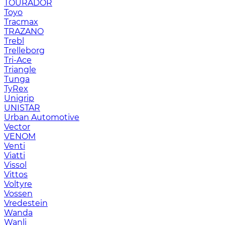
TOURADOR
Toyo
Tracmax
TRAZANO
Trebl
Trelleborg
Tri-Ace
Triangle
Tunga
TyRex
Unigrip
UNISTAR
Urban Automotive
Vector
VENOM
Venti
Viatti
Vissol
Vittos
Voltyre
Vossen
Vredestein
Wanda
Wanli