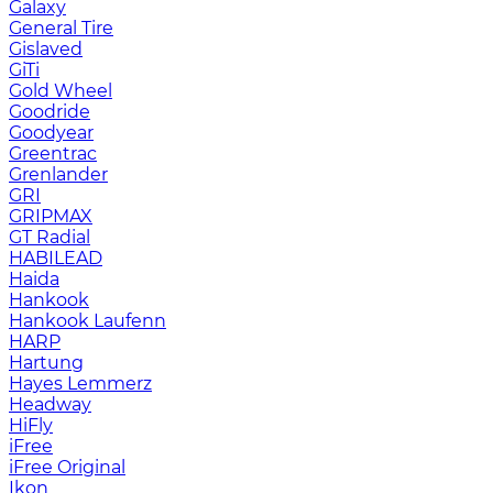
Galaxy
General Tire
Gislaved
GiTi
Gold Wheel
Goodride
Goodyear
Greentrac
Grenlander
GRI
GRIPMAX
GT Radial
HABILEAD
Haida
Hankook
Hankook Laufenn
HARP
Hartung
Hayes Lemmerz
Headway
HiFly
iFree
iFree Original
Ikon