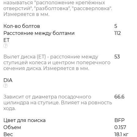
называться "расположение крепёжных
отверстий", "разболтовка", "рассверловка".
Измеряется в мм.
Кол-во болтов
5
Расстояние между болтами
112
ET
Вылет диска (ЕТ) - расстояние между
53
ступицей колеса и центром поперечного
сечения диска. Измеряется в мм.
DIA
Зависит от диаметра посадочного
66.6
цилиндра на ступице. Влияет на ровность
хода.
Цвет для поиска
BFP
Объем
0.157
Вес
18.1 кг