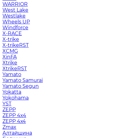
WARRIOR
West Lake
Westlake
Wheels UP
Windforce
X-RACE
X-trike
X-trikeRST
XCMG
XinFA
Xtrike
XtrikeRST
Yamato
Yamato Samurai
Yamato Segun
Yokatta
Yokohama
YST
ZEPP
ZEPP 4x4
ZEPP 4х4
Zmax
Алтайшина