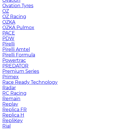
Ovation
Ovation Tyres
OZ
OZ Racing
OZKA
OZKA Pulmox
PACE
PDW
Pirelli
Pirelli Amtel
Pirelli Formula
Powertrac
PREDATOR
Premium Series
Primex
Race Ready Technology
Radar
RC Racing
Remain
Replay
Replica FR
Replica H
RepliKey
Rial