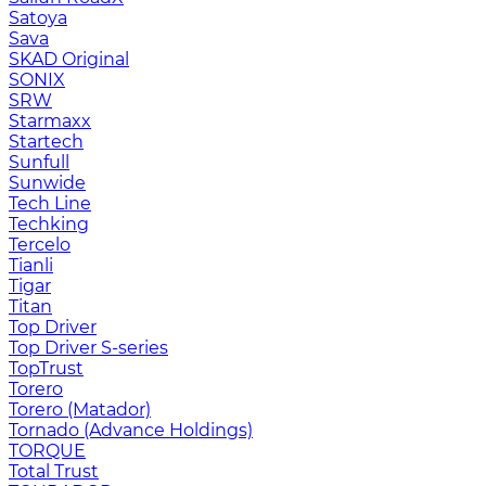
Satoya
Sava
SKAD Original
SONIX
SRW
Starmaxx
Startech
Sunfull
Sunwide
Tech Line
Techking
Tercelo
Tianli
Tigar
Titan
Top Driver
Top Driver S-series
TopTrust
Torero
Torero (Matador)
Tornado (Advance Holdings)
TORQUE
Total Trust