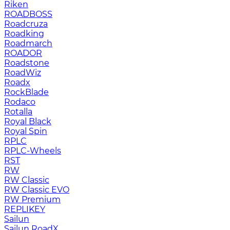
Riken
ROADBOSS
Roadcruza
Roadking
Roadmarch
ROADOR
Roadstone
RoadWiz
Roadx
RockBlade
Rodaco
Rotalla
Royal Black
Royal Spin
RPLC
RPLC-Wheels
RST
RW
RW Classic
RW Classic EVO
RW Premium
RЕPLIKEY
Sailun
Sailun RoadX