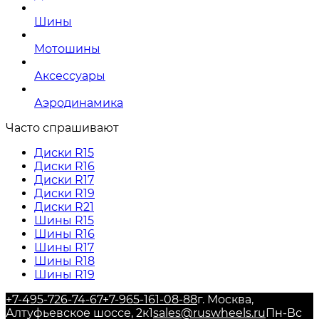
Шины
Мотошины
Аксессуары
Аэродинамика
Часто спрашивают
Диски R15
Диски R16
Диски R17
Диски R19
Диски R21
Шины R15
Шины R16
Шины R17
Шины R18
Шины R19
+7-495-726-74-67
+7-965-161-08-88
г. Москва,
Алтуфьевское шоссе, 2к1
sales@ruswheels.ru
Пн-Вс