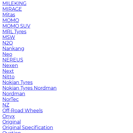
MILEKING
MIRAGE
Mitas
MOMO
MOMO SUV
MRL Tyres
MSW
N2O
Nankang
Neo
NEREUS
Nexen
Next
Nitto
Nokian Tyres
Nokian Tyres Nordman
Nordman
NorTec
NZ
Off-Road Wheels
Onyx
Original
Original Specification