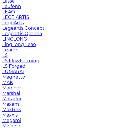
Lassa
Laufenn
LEAO
LEGE ARTIS
LegeArtis
Legeartis Concept
Legeartis Optima
LINGLONG
LingLong Leao
Lizardo
LS
LS FlowForming
LS Forged
LUMARAI
Magnetto
MAK
Marcher
Marshal
Matador
Maxam
Maxtrek
Maxxis
Megami
Michelin