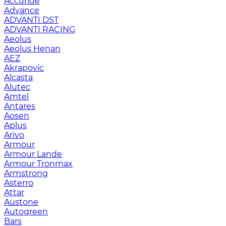
Accuride
Advance
ADVANTI DST
ADVANTI RACING
Aeolus
Aeolus Henan
AEZ
Akrapovic
Alcasta
Alutec
Amtel
Antares
Aosen
Aplus
Arivo
Armour
Armour Lande
Armour Tronmax
Armstrong
Asterro
Attar
Austone
Autogreen
Bars