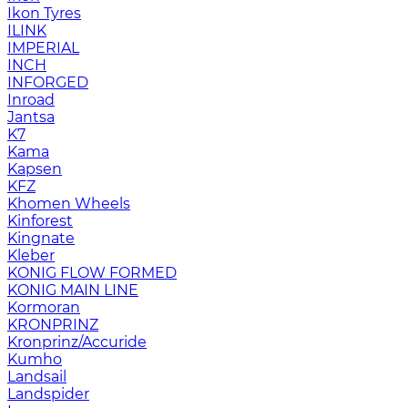
Ikon Tyres
ILINK
IMPERIAL
INCH
INFORGED
Inroad
Jantsa
K7
Kama
Kapsen
KFZ
Khomen Wheels
Kinforest
Kingnate
Kleber
KONIG FLOW FORMED
KONIG MAIN LINE
Kormoran
KRONPRINZ
Kronprinz/Accuride
Kumho
Landsail
Landspider