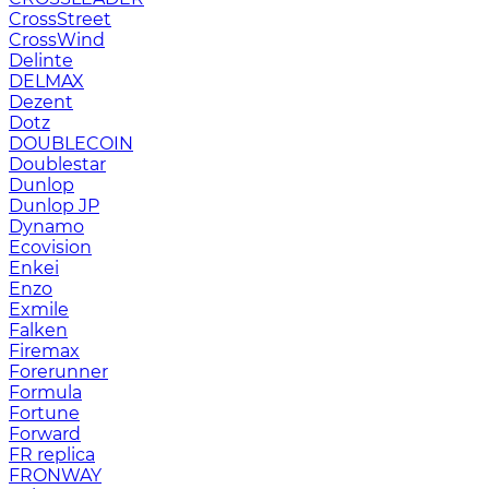
CrossStreet
CrossWind
Delinte
DELMAX
Dezent
Dotz
DOUBLECOIN
Doublestar
Dunlop
Dunlop JP
Dynamo
Ecovision
Enkei
Enzo
Exmile
Falken
Firemax
Forerunner
Formula
Fortune
Forward
FR replica
FRONWAY