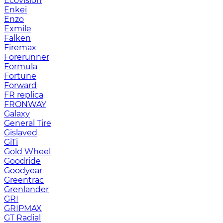
Ecovision
Enkei
Enzo
Exmile
Falken
Firemax
Forerunner
Formula
Fortune
Forward
FR replica
FRONWAY
Galaxy
General Tire
Gislaved
GiTi
Gold Wheel
Goodride
Goodyear
Greentrac
Grenlander
GRI
GRIPMAX
GT Radial