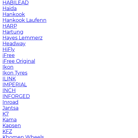
HABILEAD
Haida
Hankook
Hankook Laufenn
HARP
Hartung
Hayes Lemmerz
Headway
HiFly
iFree
iFree Original
Ikon
Ikon Tyres
ILINK
IMPERIAL
INCH
INFORGED
Inroad
Jantsa
K7
Kama
Kapsen
KFZ
Khomen Wheels