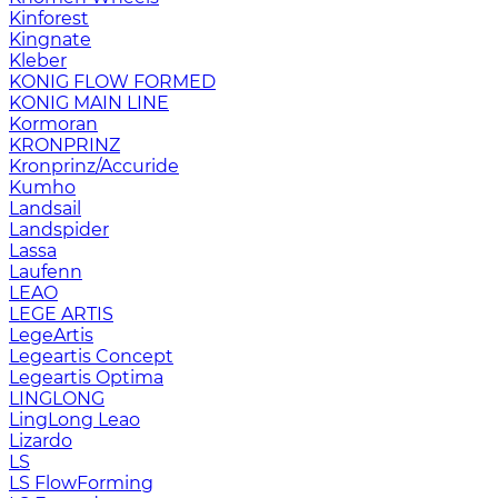
Kinforest
Kingnate
Kleber
KONIG FLOW FORMED
KONIG MAIN LINE
Kormoran
KRONPRINZ
Kronprinz/Accuride
Kumho
Landsail
Landspider
Lassa
Laufenn
LEAO
LEGE ARTIS
LegeArtis
Legeartis Concept
Legeartis Optima
LINGLONG
LingLong Leao
Lizardo
LS
LS FlowForming