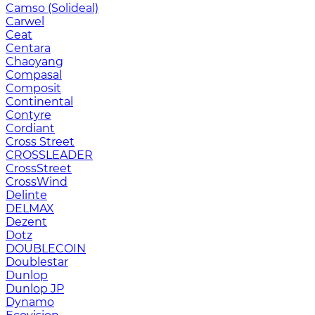
Camso (Solideal)
Carwel
Ceat
Centara
Chaoyang
Compasal
Composit
Continental
Contyre
Cordiant
Cross Street
CROSSLEADER
CrossStreet
CrossWind
Delinte
DELMAX
Dezent
Dotz
DOUBLECOIN
Doublestar
Dunlop
Dunlop JP
Dynamo