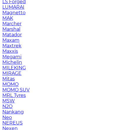
LS Forged
LUMARAI
Magnetto
MAK
Marcher
Marshal
Matador
Maxam
Maxtrek
Maxxis
Megami
Michelin
MILEKING
MIRAGE
Mitas
MOMO
MOMO SUV
MRL Tyres
MSW
N2O
Nankang
Neo
NEREUS
Nexen