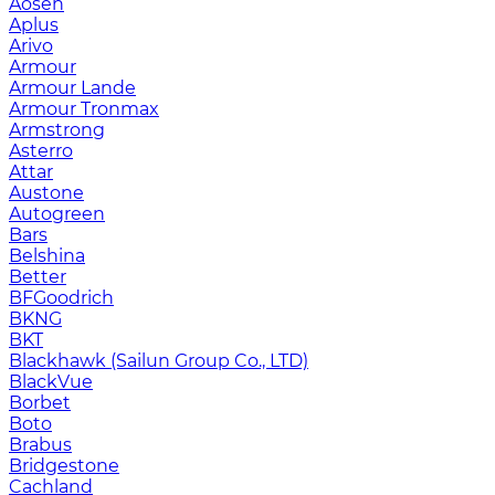
Aosen
Aplus
Arivo
Armour
Armour Lande
Armour Tronmax
Armstrong
Asterro
Attar
Austone
Autogreen
Bars
Belshina
Better
BFGoodrich
BKNG
BKT
Blackhawk (Sailun Group Co., LTD)
BlackVue
Borbet
Boto
Brabus
Bridgestone
Cachland