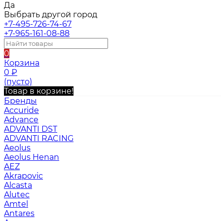
Да
Выбрать другой город
+7-495-726-74-67
+7-965-161-08-88
0
Корзина
0
₽
(пусто)
Товар в корзине!
Бренды
Accuride
Advance
ADVANTI DST
ADVANTI RACING
Aeolus
Aeolus Henan
AEZ
Akrapovic
Alcasta
Alutec
Amtel
Antares