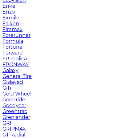
Ecovision
Enkei
Enzo
Exmile
Falken
Firemax
Forerunner
Formula
Fortune
Forward
FR replica
FRONWAY
Galaxy
General Tire
Gislaved
GiTi
Gold Wheel
Goodride
Goodyear
Greentrac
Grenlander
GRI
GRIPMAX
GT Radial