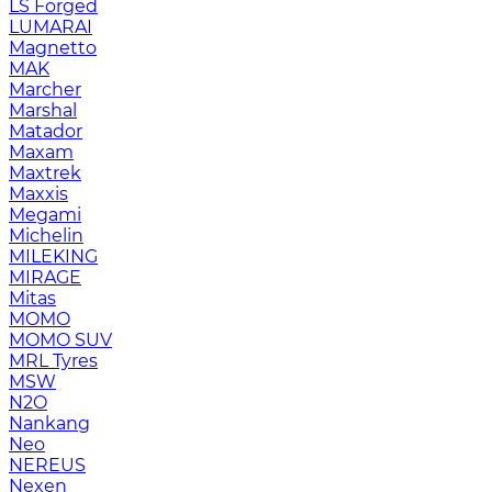
LS Forged
LUMARAI
Magnetto
MAK
Marcher
Marshal
Matador
Maxam
Maxtrek
Maxxis
Megami
Michelin
MILEKING
MIRAGE
Mitas
MOMO
MOMO SUV
MRL Tyres
MSW
N2O
Nankang
Neo
NEREUS
Nexen