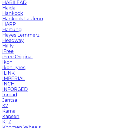
HABILEAD
Haida
Hankook
Hankook Laufenn
HARP
Hartung
Hayes Lemmerz
Headway
HiFly
iFree
iFree Original
Ikon
Ikon Tyres
ILINK
IMPERIAL
INCH
INFORGED
Inroad
Jantsa
K7
Kama
Kapsen
KFZ
Khomen Wheels