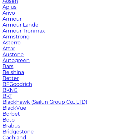
Aosen
Aplus
Arivo
Armour
Armour Lande
Armour Tronmax
Armstrong
Asterro
Attar
Austone
Autogreen
Bars
Belshina
Better
BFGoodrich
BKNG
BKT
Blackhawk (Sailun Group Co., LTD)
BlackVue
Borbet
Boto
Brabus
Bridgestone
Cachland