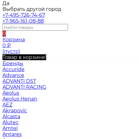
Да
Выбрать другой город
+7-495-726-74-67
+7-965-161-08-88
0
Корзина
0
₽
(пусто)
Товар в корзине!
Бренды
Accuride
Advance
ADVANTI DST
ADVANTI RACING
Aeolus
Aeolus Henan
AEZ
Akrapovic
Alcasta
Alutec
Amtel
Antares