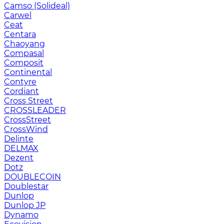
Camso (Solideal)
Carwel
Ceat
Centara
Chaoyang
Compasal
Composit
Continental
Contyre
Cordiant
Cross Street
CROSSLEADER
CrossStreet
CrossWind
Delinte
DELMAX
Dezent
Dotz
DOUBLECOIN
Doublestar
Dunlop
Dunlop JP
Dynamo