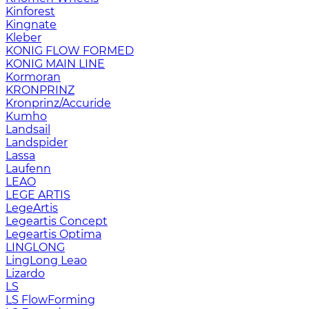
Kinforest
Kingnate
Kleber
KONIG FLOW FORMED
KONIG MAIN LINE
Kormoran
KRONPRINZ
Kronprinz/Accuride
Kumho
Landsail
Landspider
Lassa
Laufenn
LEAO
LEGE ARTIS
LegeArtis
Legeartis Concept
Legeartis Optima
LINGLONG
LingLong Leao
Lizardo
LS
LS FlowForming