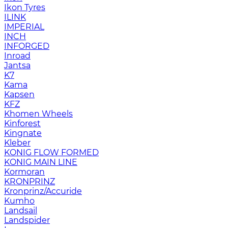
Ikon Tyres
ILINK
IMPERIAL
INCH
INFORGED
Inroad
Jantsa
K7
Kama
Kapsen
KFZ
Khomen Wheels
Kinforest
Kingnate
Kleber
KONIG FLOW FORMED
KONIG MAIN LINE
Kormoran
KRONPRINZ
Kronprinz/Accuride
Kumho
Landsail
Landspider