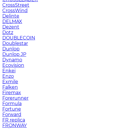
CrossStreet
CrossWind
Delinte
DELMAX
Dezent
Dotz
DOUBLECOIN
Doublestar
Dunlop
Dunlop JP
Dynamo
Ecovision
Enkei
Enzo
Exmile
Falken
Firemax
Forerunner
Formula
Fortune
Forward
FR replica
FRONWAY