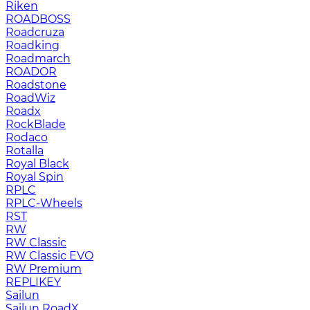
Riken
ROADBOSS
Roadcruza
Roadking
Roadmarch
ROADOR
Roadstone
RoadWiz
Roadx
RockBlade
Rodaco
Rotalla
Royal Black
Royal Spin
RPLC
RPLC-Wheels
RST
RW
RW Classic
RW Classic EVO
RW Premium
RЕPLIKEY
Sailun
Sailun RoadX