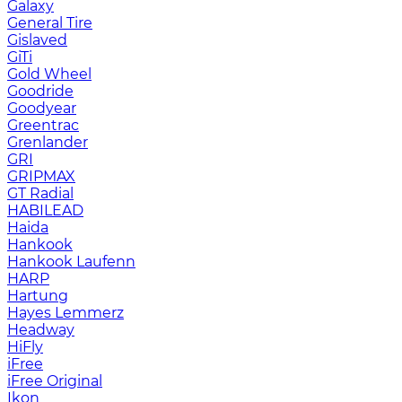
Galaxy
General Tire
Gislaved
GiTi
Gold Wheel
Goodride
Goodyear
Greentrac
Grenlander
GRI
GRIPMAX
GT Radial
HABILEAD
Haida
Hankook
Hankook Laufenn
HARP
Hartung
Hayes Lemmerz
Headway
HiFly
iFree
iFree Original
Ikon