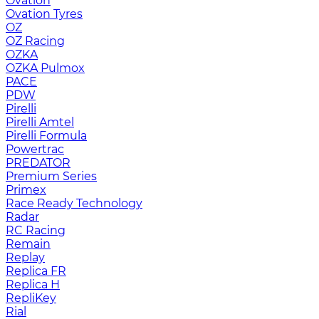
Ovation
Ovation Tyres
OZ
OZ Racing
OZKA
OZKA Pulmox
PACE
PDW
Pirelli
Pirelli Amtel
Pirelli Formula
Powertrac
PREDATOR
Premium Series
Primex
Race Ready Technology
Radar
RC Racing
Remain
Replay
Replica FR
Replica H
RepliKey
Rial