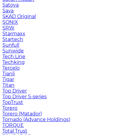
Satoya
Sava
SKAD Original
SONIX
SRW
Starmaxx
Startech
Sunfull
Sunwide
Tech Line
Techking
Tercelo
Tianli
Tigar
Titan
Top Driver
Top Driver S-series
TopTrust
Torero
Torero (Matador)
Tornado (Advance Holdings)
TORQUE
Total Trust