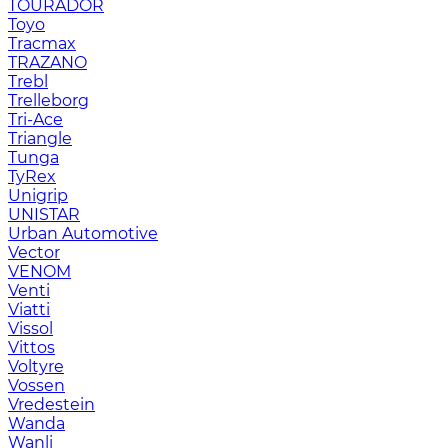
TOURADOR
Toyo
Tracmax
TRAZANO
Trebl
Trelleborg
Tri-Ace
Triangle
Tunga
TyRex
Unigrip
UNISTAR
Urban Automotive
Vector
VENOM
Venti
Viatti
Vissol
Vittos
Voltyre
Vossen
Vredestein
Wanda
Wanli