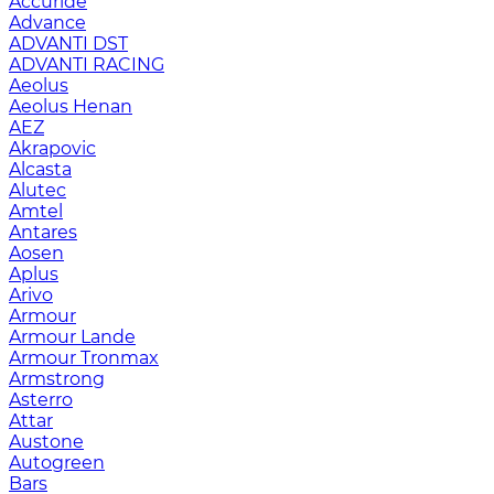
Accuride
Advance
ADVANTI DST
ADVANTI RACING
Aeolus
Aeolus Henan
AEZ
Akrapovic
Alcasta
Alutec
Amtel
Antares
Aosen
Aplus
Arivo
Armour
Armour Lande
Armour Tronmax
Armstrong
Asterro
Attar
Austone
Autogreen
Bars