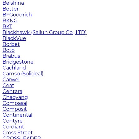
Belshina
Better
BFGoodrich
BKNG
BKT
Blackhawk (Sailun Group Co., LTD)
BlackVue
Borbet
Boto
Brabus
Bridgestone
Cachland
Camso (Solideal)
Carwel
Ceat
Centara
Chaoyang
Compasal
Composit
Continental
Contyre
Cordiant
Cross Street
CROSSLEADER