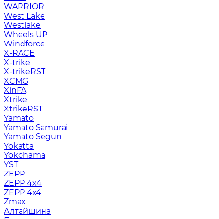
WARRIOR
West Lake
Westlake
Wheels UP
Windforce
X-RACE
X-trike
X-trikeRST
XCMG
XinFA
Xtrike
XtrikeRST
Yamato
Yamato Samurai
Yamato Segun
Yokatta
Yokohama
YST
ZEPP
ZEPP 4x4
ZEPP 4х4
Zmax
Алтайшина