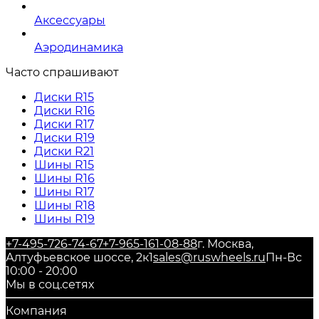
Аксессуары
Аэродинамика
Часто спрашивают
Диски R15
Диски R16
Диски R17
Диски R19
Диски R21
Шины R15
Шины R16
Шины R17
Шины R18
Шины R19
+7-495-726-74-67
+7-965-161-08-88
г. Москва,
Алтуфьевское шоссе, 2к1
sales@ruswheels.ru
Пн-Вс
10:00 - 20:00
Мы в соц.сетях
Компания