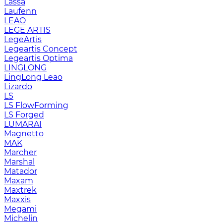
Lassa
Laufenn
LEAO
LEGE ARTIS
LegeArtis
Legeartis Concept
Legeartis Optima
LINGLONG
LingLong Leao
Lizardo
LS
LS FlowForming
LS Forged
LUMARAI
Magnetto
MAK
Marcher
Marshal
Matador
Maxam
Maxtrek
Maxxis
Megami
Michelin