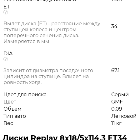
ET
Вылет диска (ЕТ) - расстояние между
34
ступицей колеса и центром
поперечного сечения диска.
Измеряется в мм.
DIA
Зависит от диаметра посадочного
67.1
цилиндра на ступице. Влияет на
ровность хода.
Цвет для поиска
Серый
Цвет
GMF
Объем
0.09
Тип авто
Легковой
Вес
11 кг
Диски Replay 8x18/5x114,3 ET34