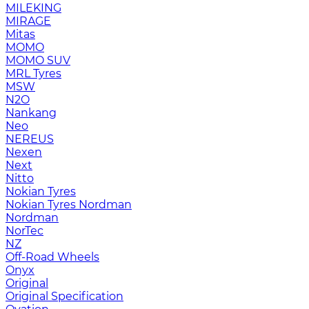
MILEKING
MIRAGE
Mitas
MOMO
MOMO SUV
MRL Tyres
MSW
N2O
Nankang
Neo
NEREUS
Nexen
Next
Nitto
Nokian Tyres
Nokian Tyres Nordman
Nordman
NorTec
NZ
Off-Road Wheels
Onyx
Original
Original Specification