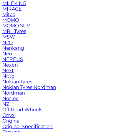
MILEKING
MIRAGE
Mitas
MOMO
MOMO SUV
MRL Tyres
MSW
N2O
Nankang
Neo
NEREUS
Nexen
Next
Nitto
Nokian Tyres
Nokian Tyres Nordman
Nordman
NorTec
NZ
Off-Road Wheels
Onyx
Original
Original Specification