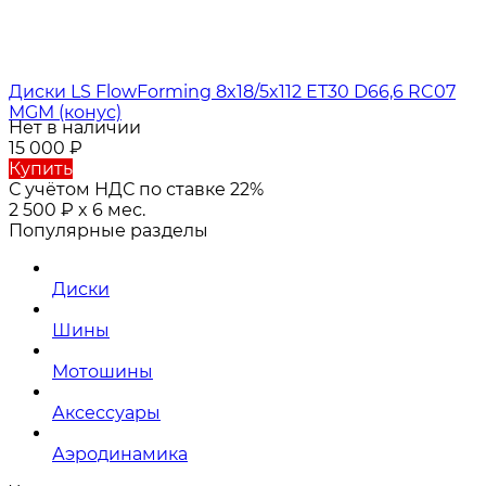
Диски LS FlowForming 8x18/5x112 ET30 D66,6 RC07
MGM (конус)
Нет в наличии
15 000
₽
Купить
С учётом НДС по ставке 22%
2 500
₽
x 6 мес.
Популярные разделы
Диски
Шины
Мотошины
Аксессуары
Аэродинамика