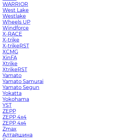
WARRIOR
West Lake
Westlake
Wheels UP
Windforce
X-RACE
X-trike
X-trikeRST
XCMG
XinFA
Xtrike
XtrikeRST
Yamato
Yamato Samurai
Yamato Segun
Yokatta
Yokohama
YST
ZEPP
ZEPP 4x4
ZEPP 4х4
Zmax
Алтайшина