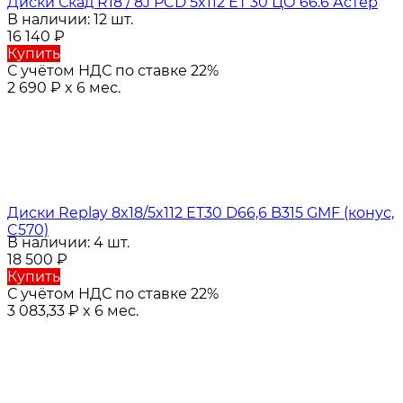
Диски Скад R18 / 8J PCD 5x112 ЕТ 30 ЦО 66.6 Астер
В наличии: 12 шт.
16 140
₽
Купить
С учётом НДС по ставке 22%
2 690
₽
x 6 мес.
Диски Replay 8x18/5x112 ET30 D66,6 B315 GMF (конус,
C570)
В наличии: 4 шт.
18 500
₽
Купить
С учётом НДС по ставке 22%
3 083,33
₽
x 6 мес.