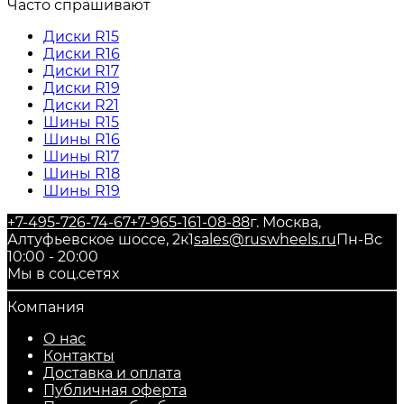
Часто спрашивают
Диски R15
Диски R16
Диски R17
Диски R19
Диски R21
Шины R15
Шины R16
Шины R17
Шины R18
Шины R19
+7-495-726-74-67
+7-965-161-08-88
г. Москва,
Алтуфьевское шоссе, 2к1
sales@ruswheels.ru
Пн-Вс
10:00 - 20:00
Мы в соц.сетях
Компания
О нас
Контакты
Доставка и оплата
Публичная оферта