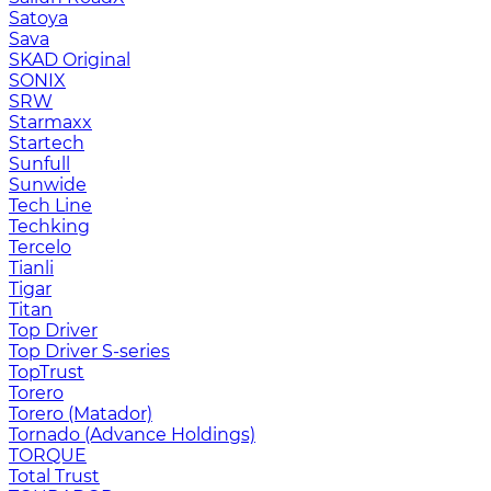
Satoya
Sava
SKAD Original
SONIX
SRW
Starmaxx
Startech
Sunfull
Sunwide
Tech Line
Techking
Tercelo
Tianli
Tigar
Titan
Top Driver
Top Driver S-series
TopTrust
Torero
Torero (Matador)
Tornado (Advance Holdings)
TORQUE
Total Trust