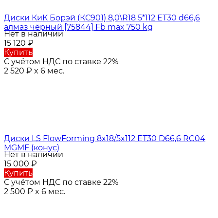
Диски КиК Борэй (КС901) 8,0\R18 5*112 ET30 d66,6
алмаз чёрный [75844] Fb max 750 kg
Нет в наличии
15 120
₽
Купить
С учётом НДС по ставке 22%
2 520
₽
x 6 мес.
Диски LS FlowForming 8x18/5x112 ET30 D66,6 RC04
MGMF (конус)
Нет в наличии
15 000
₽
Купить
С учётом НДС по ставке 22%
2 500
₽
x 6 мес.