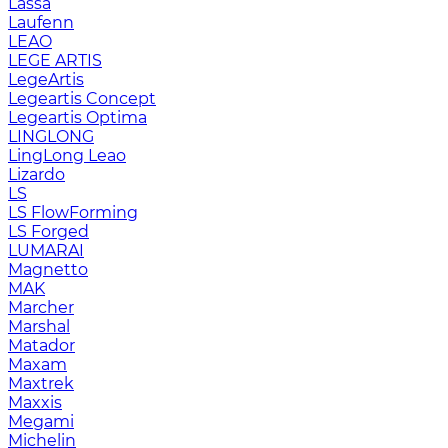
Lassa
Laufenn
LEAO
LEGE ARTIS
LegeArtis
Legeartis Concept
Legeartis Optima
LINGLONG
LingLong Leao
Lizardo
LS
LS FlowForming
LS Forged
LUMARAI
Magnetto
MAK
Marcher
Marshal
Matador
Maxam
Maxtrek
Maxxis
Megami
Michelin