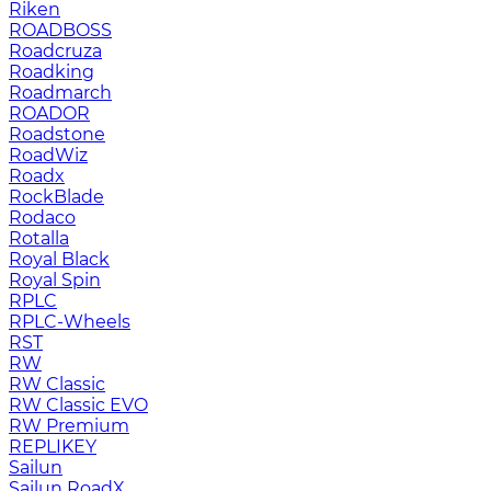
Riken
ROADBOSS
Roadcruza
Roadking
Roadmarch
ROADOR
Roadstone
RoadWiz
Roadx
RockBlade
Rodaco
Rotalla
Royal Black
Royal Spin
RPLC
RPLC-Wheels
RST
RW
RW Classic
RW Classic EVO
RW Premium
RЕPLIKEY
Sailun
Sailun RoadX