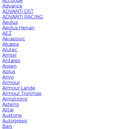
Accuride
Advance
ADVANTI DST
ADVANTI RACING
Aeolus
Aeolus Henan
AEZ
Akrapovic
Alcasta
Alutec
Amtel
Antares
Aosen
Aplus
Arivo
Armour
Armour Lande
Armour Tronmax
Armstrong
Asterro
Attar
Austone
Autogreen
Bars