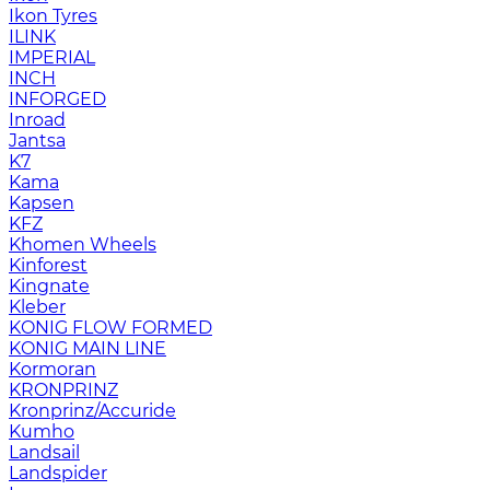
Ikon Tyres
ILINK
IMPERIAL
INCH
INFORGED
Inroad
Jantsa
K7
Kama
Kapsen
KFZ
Khomen Wheels
Kinforest
Kingnate
Kleber
KONIG FLOW FORMED
KONIG MAIN LINE
Kormoran
KRONPRINZ
Kronprinz/Accuride
Kumho
Landsail
Landspider