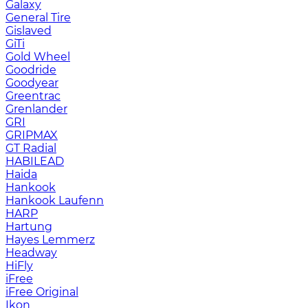
Galaxy
General Tire
Gislaved
GiTi
Gold Wheel
Goodride
Goodyear
Greentrac
Grenlander
GRI
GRIPMAX
GT Radial
HABILEAD
Haida
Hankook
Hankook Laufenn
HARP
Hartung
Hayes Lemmerz
Headway
HiFly
iFree
iFree Original
Ikon