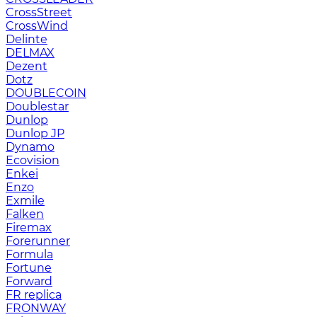
CrossStreet
CrossWind
Delinte
DELMAX
Dezent
Dotz
DOUBLECOIN
Doublestar
Dunlop
Dunlop JP
Dynamo
Ecovision
Enkei
Enzo
Exmile
Falken
Firemax
Forerunner
Formula
Fortune
Forward
FR replica
FRONWAY