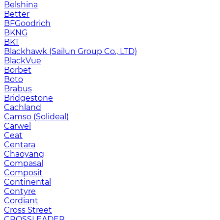
Belshina
Better
BFGoodrich
BKNG
BKT
Blackhawk (Sailun Group Co., LTD)
BlackVue
Borbet
Boto
Brabus
Bridgestone
Cachland
Camso (Solideal)
Carwel
Ceat
Centara
Chaoyang
Compasal
Composit
Continental
Contyre
Cordiant
Cross Street
CROSSLEADER