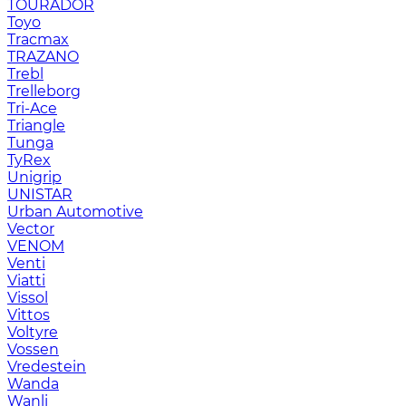
TOURADOR
Toyo
Tracmax
TRAZANO
Trebl
Trelleborg
Tri-Ace
Triangle
Tunga
TyRex
Unigrip
UNISTAR
Urban Automotive
Vector
VENOM
Venti
Viatti
Vissol
Vittos
Voltyre
Vossen
Vredestein
Wanda
Wanli