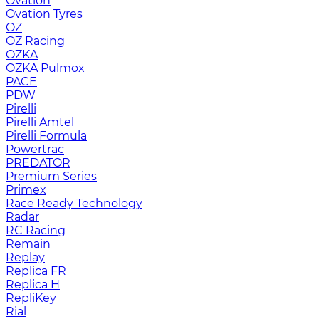
Ovation
Ovation Tyres
OZ
OZ Racing
OZKA
OZKA Pulmox
PACE
PDW
Pirelli
Pirelli Amtel
Pirelli Formula
Powertrac
PREDATOR
Premium Series
Primex
Race Ready Technology
Radar
RC Racing
Remain
Replay
Replica FR
Replica H
RepliKey
Rial