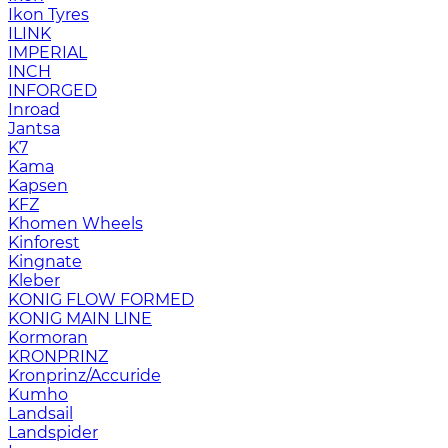
Ikon Tyres
ILINK
IMPERIAL
INCH
INFORGED
Inroad
Jantsa
K7
Kama
Kapsen
KFZ
Khomen Wheels
Kinforest
Kingnate
Kleber
KONIG FLOW FORMED
KONIG MAIN LINE
Kormoran
KRONPRINZ
Kronprinz/Accuride
Kumho
Landsail
Landspider