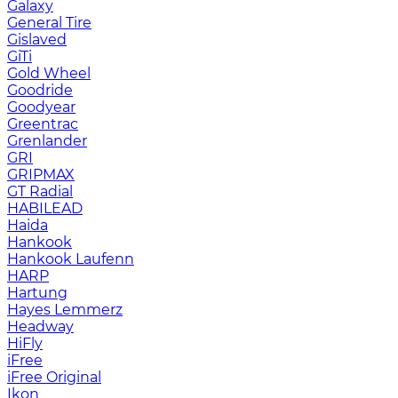
Galaxy
General Tire
Gislaved
GiTi
Gold Wheel
Goodride
Goodyear
Greentrac
Grenlander
GRI
GRIPMAX
GT Radial
HABILEAD
Haida
Hankook
Hankook Laufenn
HARP
Hartung
Hayes Lemmerz
Headway
HiFly
iFree
iFree Original
Ikon