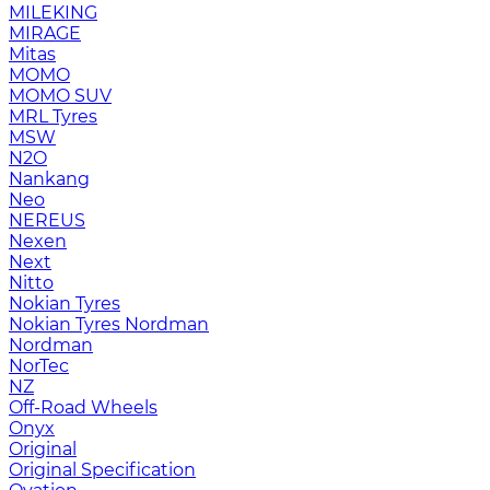
MILEKING
MIRAGE
Mitas
MOMO
MOMO SUV
MRL Tyres
MSW
N2O
Nankang
Neo
NEREUS
Nexen
Next
Nitto
Nokian Tyres
Nokian Tyres Nordman
Nordman
NorTec
NZ
Off-Road Wheels
Onyx
Original
Original Specification