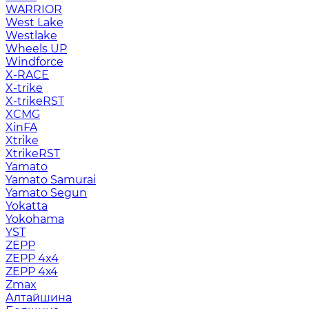
WARRIOR
West Lake
Westlake
Wheels UP
Windforce
X-RACE
X-trike
X-trikeRST
XCMG
XinFA
Xtrike
XtrikeRST
Yamato
Yamato Samurai
Yamato Segun
Yokatta
Yokohama
YST
ZEPP
ZEPP 4x4
ZEPP 4х4
Zmax
Алтайшина