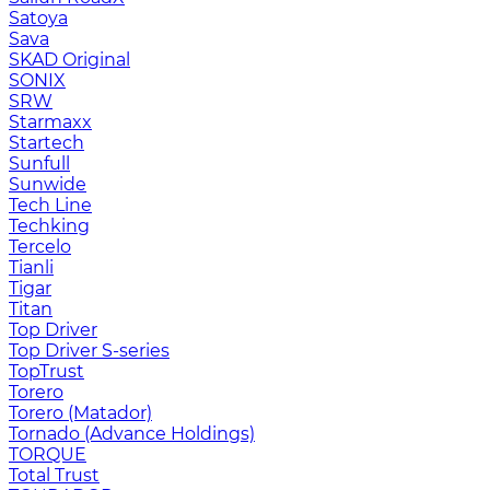
Satoya
Sava
SKAD Original
SONIX
SRW
Starmaxx
Startech
Sunfull
Sunwide
Tech Line
Techking
Tercelo
Tianli
Tigar
Titan
Top Driver
Top Driver S-series
TopTrust
Torero
Torero (Matador)
Tornado (Advance Holdings)
TORQUE
Total Trust