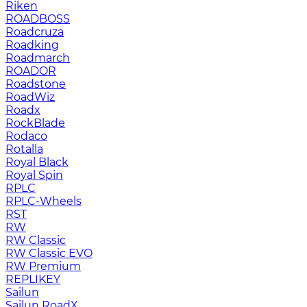
Riken
ROADBOSS
Roadcruza
Roadking
Roadmarch
ROADOR
Roadstone
RoadWiz
Roadx
RockBlade
Rodaco
Rotalla
Royal Black
Royal Spin
RPLC
RPLC-Wheels
RST
RW
RW Classic
RW Classic EVO
RW Premium
RЕPLIKEY
Sailun
Sailun RoadX