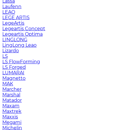
Lassa
Laufenn
LEAO
LEGE ARTIS
LegeArtis
Legeartis Concept
Legeartis Optima
LINGLONG
LingLong Leao
Lizardo
LS
LS FlowForming
LS Forged
LUMARAI
Magnetto
MAK
Marcher
Marshal
Matador
Maxam
Maxtrek
Maxxis
Megami
Michelin