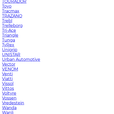
TOURADOR
Toyo
Tracmax
TRAZANO
Trebl
Trelleborg
Tri-Ace
Triangle
Tunga
TyRex
Unigrip
UNISTAR
Urban Automotive
Vector
VENOM
Venti
Viatti
Vissol
Vittos
Voltyre
Vossen
Vredestein
Wanda
Wanli