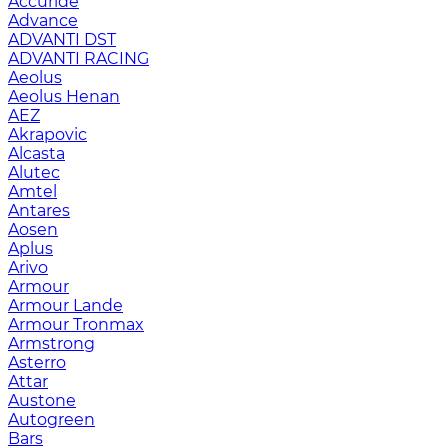
Accuride
Advance
ADVANTI DST
ADVANTI RACING
Aeolus
Aeolus Henan
AEZ
Akrapovic
Alcasta
Alutec
Amtel
Antares
Aosen
Aplus
Arivo
Armour
Armour Lande
Armour Tronmax
Armstrong
Asterro
Attar
Austone
Autogreen
Bars