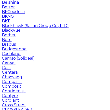
Belshina
Better
BFGoodrich
BKNG
BKT
Blackhawk (Sailun Group Co., LTD)
BlackVue
Borbet
Boto
Brabus
Bridgestone
Cachland
Camso (Solideal)
Carwel
Ceat
Centara
Chaoyang
Compasal
Composit
Continental
Contyre
Cordiant
Cross Street
CROSSLEADER