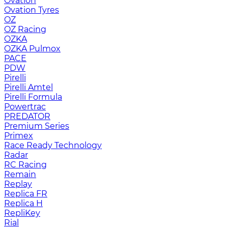
Ovation
Ovation Tyres
OZ
OZ Racing
OZKA
OZKA Pulmox
PACE
PDW
Pirelli
Pirelli Amtel
Pirelli Formula
Powertrac
PREDATOR
Premium Series
Primex
Race Ready Technology
Radar
RC Racing
Remain
Replay
Replica FR
Replica H
RepliKey
Rial