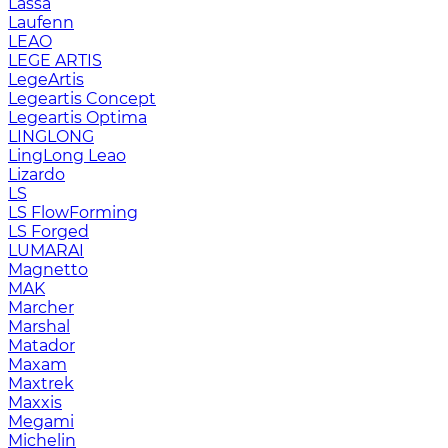
Lassa
Laufenn
LEAO
LEGE ARTIS
LegeArtis
Legeartis Concept
Legeartis Optima
LINGLONG
LingLong Leao
Lizardo
LS
LS FlowForming
LS Forged
LUMARAI
Magnetto
MAK
Marcher
Marshal
Matador
Maxam
Maxtrek
Maxxis
Megami
Michelin