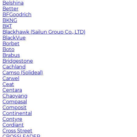
Belshina
Better
BFGoodrich
BKNG
BKT
Blackhawk (Sailun Group Co., LTD)
BlackVue
Borbet
Boto
Brabus
Bridgestone
Cachland
Camso (Solideal)
Carwel
Ceat
Centara
Chaoyang
Compasal
Composit
Continental
Contyre
Cordiant
Cross Street
CROSSLEADER