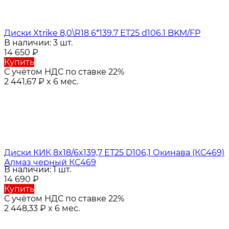
Диски Xtrike 8,0\R18 6*139.7 ET25 d106.1 BKM/FP
В наличии: 3 шт.
14 650
₽
Купить
С учётом НДС по ставке 22%
2 441,67
₽
x 6 мес.
Диски КИК 8x18/6x139,7 ET25 D106,1 Окинава (КС469)
Алмаз черный КС469
В наличии: 1 шт.
14 690
₽
Купить
С учётом НДС по ставке 22%
2 448,33
₽
x 6 мес.