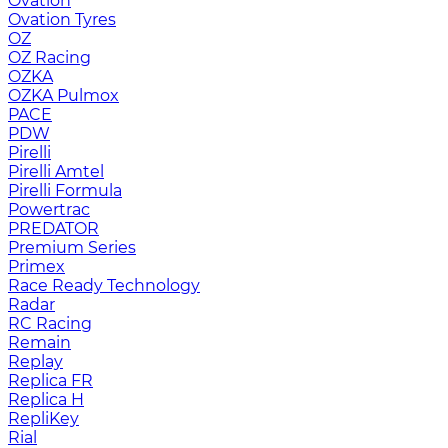
Ovation
Ovation Tyres
OZ
OZ Racing
OZKA
OZKA Pulmox
PACE
PDW
Pirelli
Pirelli Amtel
Pirelli Formula
Powertrac
PREDATOR
Premium Series
Primex
Race Ready Technology
Radar
RC Racing
Remain
Replay
Replica FR
Replica H
RepliKey
Rial