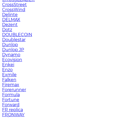
CrossStreet
CrossWind
Delinte
DELMAX
Dezent
Dotz
DOUBLECOIN
Doublestar
Dunlop
Dunlop JP
Dynamo
Ecovision
Enkei
Enzo
Exmile
Falken
Firemax
Forerunner
Formula
Fortune
Forward
FR replica
FRONWAY