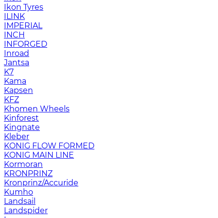
Ikon Tyres
ILINK
IMPERIAL
INCH
INFORGED
Inroad
Jantsa
K7
Kama
Kapsen
KFZ
Khomen Wheels
Kinforest
Kingnate
Kleber
KONIG FLOW FORMED
KONIG MAIN LINE
Kormoran
KRONPRINZ
Kronprinz/Accuride
Kumho
Landsail
Landspider