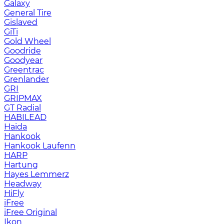
Galaxy
General Tire
Gislaved
GiTi
Gold Wheel
Goodride
Goodyear
Greentrac
Grenlander
GRI
GRIPMAX
GT Radial
HABILEAD
Haida
Hankook
Hankook Laufenn
HARP
Hartung
Hayes Lemmerz
Headway
HiFly
iFree
iFree Original
Ikon