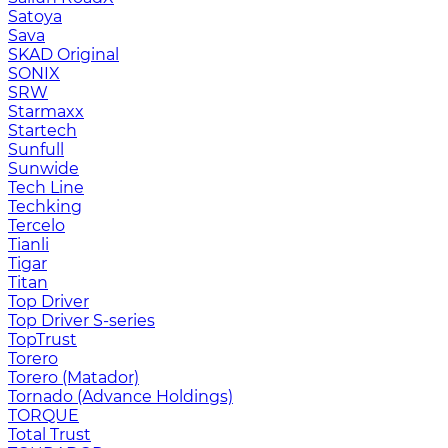
Satoya
Sava
SKAD Original
SONIX
SRW
Starmaxx
Startech
Sunfull
Sunwide
Tech Line
Techking
Tercelo
Tianli
Tigar
Titan
Top Driver
Top Driver S-series
TopTrust
Torero
Torero (Matador)
Tornado (Advance Holdings)
TORQUE
Total Trust