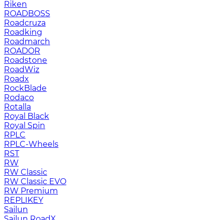
Riken
ROADBOSS
Roadcruza
Roadking
Roadmarch
ROADOR
Roadstone
RoadWiz
Roadx
RockBlade
Rodaco
Rotalla
Royal Black
Royal Spin
RPLC
RPLC-Wheels
RST
RW
RW Classic
RW Classic EVO
RW Premium
RЕPLIKEY
Sailun
Sailun RoadX