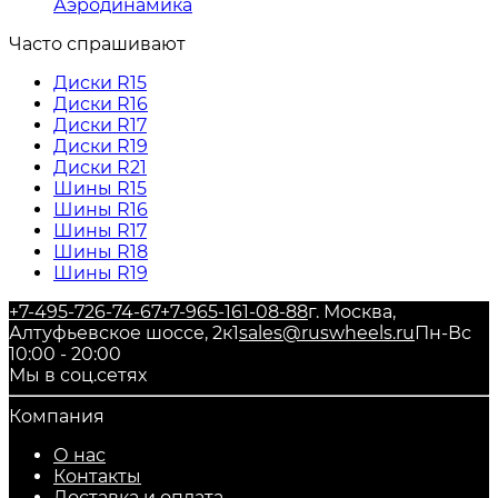
Аэродинамика
Часто спрашивают
Диски R15
Диски R16
Диски R17
Диски R19
Диски R21
Шины R15
Шины R16
Шины R17
Шины R18
Шины R19
+7-495-726-74-67
+7-965-161-08-88
г. Москва,
Алтуфьевское шоссе, 2к1
sales@ruswheels.ru
Пн-Вс
10:00 - 20:00
Мы в соц.сетях
Компания
О нас
Контакты
Доставка и оплата