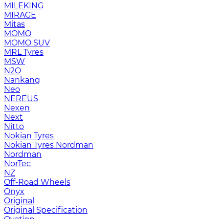
MILEKING
MIRAGE
Mitas
MOMO
MOMO SUV
MRL Tyres
MSW
N2O
Nankang
Neo
NEREUS
Nexen
Next
Nitto
Nokian Tyres
Nokian Tyres Nordman
Nordman
NorTec
NZ
Off-Road Wheels
Onyx
Original
Original Specification