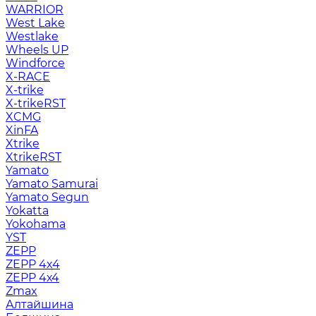
WARRIOR
West Lake
Westlake
Wheels UP
Windforce
X-RACE
X-trike
X-trikeRST
XCMG
XinFA
Xtrike
XtrikeRST
Yamato
Yamato Samurai
Yamato Segun
Yokatta
Yokohama
YST
ZEPP
ZEPP 4x4
ZEPP 4х4
Zmax
Алтайшина