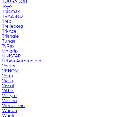
TOURADOR
Toyo
Tracmax
TRAZANO
Trebl
Trelleborg
Tri-Ace
Triangle
Tunga
TyRex
Unigrip
UNISTAR
Urban Automotive
Vector
VENOM
Venti
Viatti
Vissol
Vittos
Voltyre
Vossen
Vredestein
Wanda
Wanli