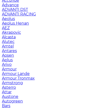
Accuride
Advance
ADVANTI DST
ADVANTI RACING
Aeolus
Aeolus Henan
AEZ
Akrapovic
Alcasta
Alutec
Amtel
Antares
Aosen
Aplus
Arivo
Armour
Armour Lande
Armour Tronmax
Armstrong
Asterro
Attar
Austone
Autogreen
Bars