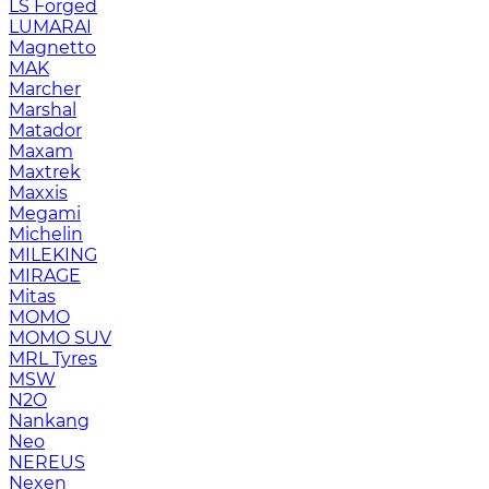
LS Forged
LUMARAI
Magnetto
MAK
Marcher
Marshal
Matador
Maxam
Maxtrek
Maxxis
Megami
Michelin
MILEKING
MIRAGE
Mitas
MOMO
MOMO SUV
MRL Tyres
MSW
N2O
Nankang
Neo
NEREUS
Nexen