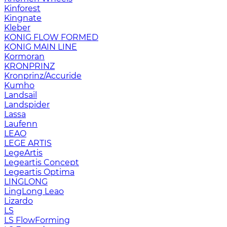
Kinforest
Kingnate
Kleber
KONIG FLOW FORMED
KONIG MAIN LINE
Kormoran
KRONPRINZ
Kronprinz/Accuride
Kumho
Landsail
Landspider
Lassa
Laufenn
LEAO
LEGE ARTIS
LegeArtis
Legeartis Concept
Legeartis Optima
LINGLONG
LingLong Leao
Lizardo
LS
LS FlowForming