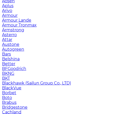
Aosen
Aplus
Arivo
Armour
Armour Lande
Armour Tronmax
Armstrong
Asterro
Attar
Austone
Autogreen
Bars
Belshina
Better
BFGoodrich
BKNG
BKT
Blackhawk (Sailun Group Co., LTD)
BlackVue
Borbet
Boto
Brabus
Bridgestone
Cachland