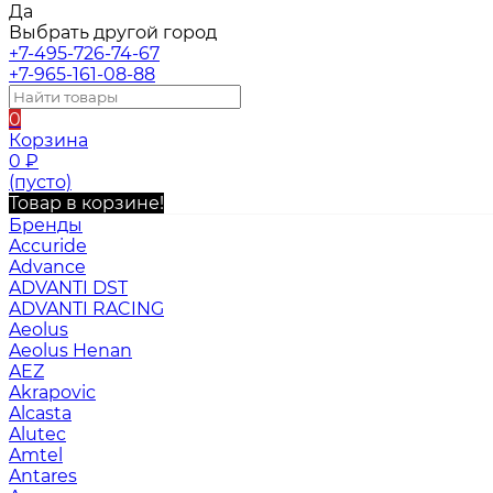
Да
Выбрать другой город
+7-495-726-74-67
+7-965-161-08-88
0
Корзина
0
₽
(пусто)
Товар в корзине!
Бренды
Accuride
Advance
ADVANTI DST
ADVANTI RACING
Aeolus
Aeolus Henan
AEZ
Akrapovic
Alcasta
Alutec
Amtel
Antares