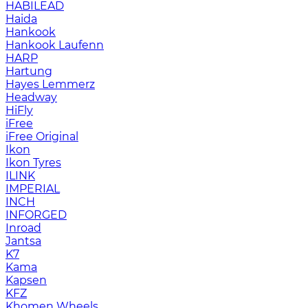
HABILEAD
Haida
Hankook
Hankook Laufenn
HARP
Hartung
Hayes Lemmerz
Headway
HiFly
iFree
iFree Original
Ikon
Ikon Tyres
ILINK
IMPERIAL
INCH
INFORGED
Inroad
Jantsa
K7
Kama
Kapsen
KFZ
Khomen Wheels