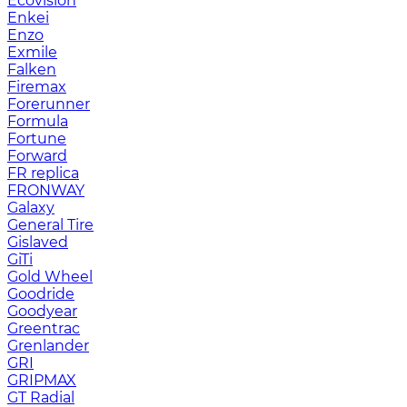
Ecovision
Enkei
Enzo
Exmile
Falken
Firemax
Forerunner
Formula
Fortune
Forward
FR replica
FRONWAY
Galaxy
General Tire
Gislaved
GiTi
Gold Wheel
Goodride
Goodyear
Greentrac
Grenlander
GRI
GRIPMAX
GT Radial