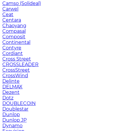
Camso (Solideal)
Carwel
Ceat
Centara
Chaoyang
Compasal
Composit
Continental
Contyre
Cordiant
Cross Street
CROSSLEADER
CrossStreet
CrossWind
Delinte
DELMAX
Dezent
Dotz
DOUBLECOIN
Doublestar
Dunlop
Dunlop JP
Dynamo