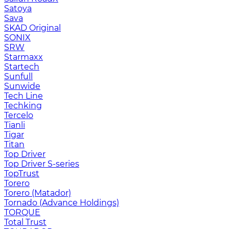
Satoya
Sava
SKAD Original
SONIX
SRW
Starmaxx
Startech
Sunfull
Sunwide
Tech Line
Techking
Tercelo
Tianli
Tigar
Titan
Top Driver
Top Driver S-series
TopTrust
Torero
Torero (Matador)
Tornado (Advance Holdings)
TORQUE
Total Trust