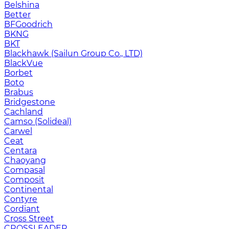
Belshina
Better
BFGoodrich
BKNG
BKT
Blackhawk (Sailun Group Co., LTD)
BlackVue
Borbet
Boto
Brabus
Bridgestone
Cachland
Camso (Solideal)
Carwel
Ceat
Centara
Chaoyang
Compasal
Composit
Continental
Contyre
Cordiant
Cross Street
CROSSLEADER