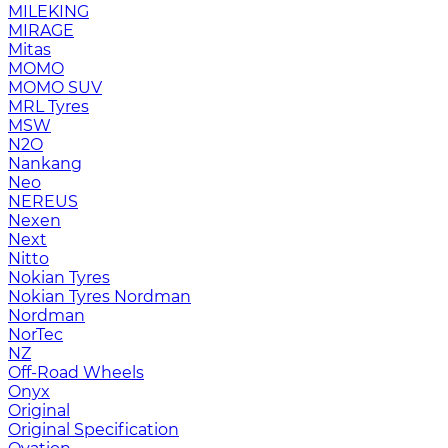
MILEKING
MIRAGE
Mitas
MOMO
MOMO SUV
MRL Tyres
MSW
N2O
Nankang
Neo
NEREUS
Nexen
Next
Nitto
Nokian Tyres
Nokian Tyres Nordman
Nordman
NorTec
NZ
Off-Road Wheels
Onyx
Original
Original Specification