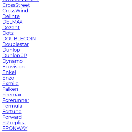
CrossStreet
CrossWind
Delinte
DELMAX
Dezent
Dotz
DOUBLECOIN
Doublestar
Dunlop
Dunlop JP
Dynamo
Ecovision
Enkei
Enzo
Exmile
Falken
Firemax
Forerunner
Formula
Fortune
Forward
FR replica
FRONWAY