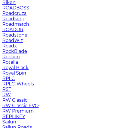
Riken
ROADBOSS
Roadcruza
Roadking
Roadmarch
ROADOR
Roadstone
RoadWiz
Roadx
RockBlade
Rodaco
Rotalla
Royal Black
Royal Spin
RPLC
RPLC-Wheels
RST
RW
RW Classic
RW Classic EVO
RW Premium
RЕPLIKEY
Sailun
Sailun RoadX