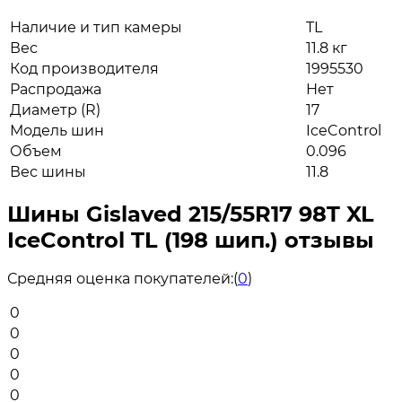
Наличие и тип камеры
TL
Вес
11.8 кг
Код производителя
1995530
Распродажа
Нет
Диаметр (R)
17
Модель шин
IceControl
Объем
0.096
Вес шины
11.8
Шины Gislaved 215/55R17 98T XL
IceControl TL (198 шип.) отзывы
Средняя оценка покупателей:
(
0
)
0
0
0
0
0