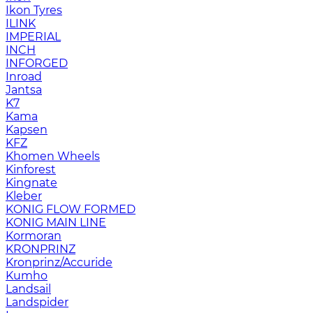
Ikon Tyres
ILINK
IMPERIAL
INCH
INFORGED
Inroad
Jantsa
K7
Kama
Kapsen
KFZ
Khomen Wheels
Kinforest
Kingnate
Kleber
KONIG FLOW FORMED
KONIG MAIN LINE
Kormoran
KRONPRINZ
Kronprinz/Accuride
Kumho
Landsail
Landspider