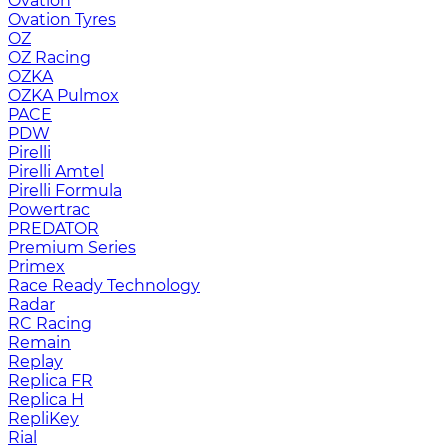
Ovation
Ovation Tyres
OZ
OZ Racing
OZKA
OZKA Pulmox
PACE
PDW
Pirelli
Pirelli Amtel
Pirelli Formula
Powertrac
PREDATOR
Premium Series
Primex
Race Ready Technology
Radar
RC Racing
Remain
Replay
Replica FR
Replica H
RepliKey
Rial