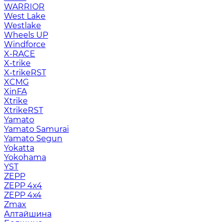
WARRIOR
West Lake
Westlake
Wheels UP
Windforce
X-RACE
X-trike
X-trikeRST
XCMG
XinFA
Xtrike
XtrikeRST
Yamato
Yamato Samurai
Yamato Segun
Yokatta
Yokohama
YST
ZEPP
ZEPP 4x4
ZEPP 4х4
Zmax
Алтайшина