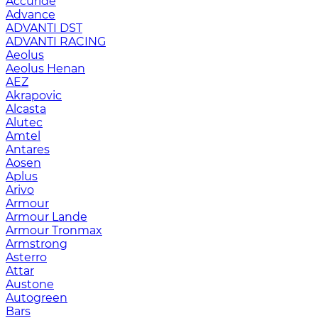
Accuride
Advance
ADVANTI DST
ADVANTI RACING
Aeolus
Aeolus Henan
AEZ
Akrapovic
Alcasta
Alutec
Amtel
Antares
Aosen
Aplus
Arivo
Armour
Armour Lande
Armour Tronmax
Armstrong
Asterro
Attar
Austone
Autogreen
Bars