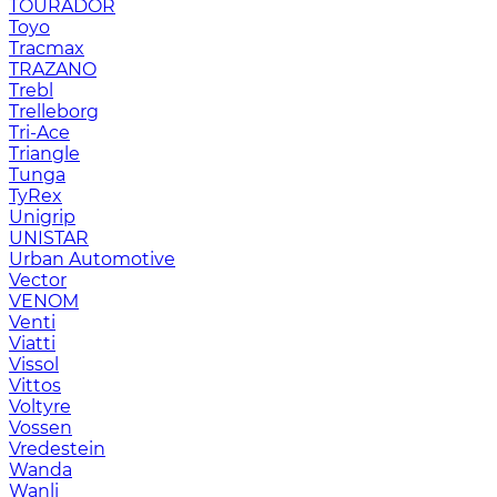
TOURADOR
Toyo
Tracmax
TRAZANO
Trebl
Trelleborg
Tri-Ace
Triangle
Tunga
TyRex
Unigrip
UNISTAR
Urban Automotive
Vector
VENOM
Venti
Viatti
Vissol
Vittos
Voltyre
Vossen
Vredestein
Wanda
Wanli