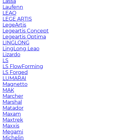
Lassa
Laufenn
LEAO
LEGE ARTIS
LegeArtis
Legeartis Concept
Legeartis Optima
LINGLONG
LingLong Leao
Lizardo
LS
LS FlowForming
LS Forged
LUMARAI
Magnetto
MAK
Marcher
Marshal
Matador
Maxam
Maxtrek
Maxxis
Megami
Michelin