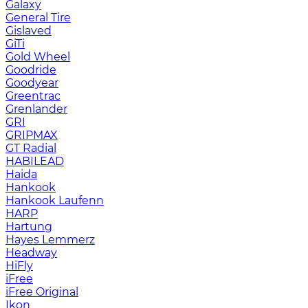
Galaxy
General Tire
Gislaved
GiTi
Gold Wheel
Goodride
Goodyear
Greentrac
Grenlander
GRI
GRIPMAX
GT Radial
HABILEAD
Haida
Hankook
Hankook Laufenn
HARP
Hartung
Hayes Lemmerz
Headway
HiFly
iFree
iFree Original
Ikon