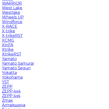
WARRIOR
West Lake
Westlake
Wheels UP
Windforce
X-RACE
X-trike
X-trikeRST
XCMG
XinFA
Xtrike
XtrikeRST
Yamato
Yamato Samurai
Yamato Segun
Yokatta
Yokohama
YST
ZEPP
ZEPP 4x4
ZEPP 4х4
Zmax
Алтайшина