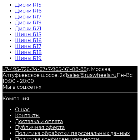
Диски R15
Диски R16
Диски R17
Диски R19
Диски R21
Шины R15
Шины R16
Шины R17
Шины R18
Шины R19
+7-495-726-74-67
+7-965-161-08-88
г. Москва,
Алтуфьевское шоссе, 2к1
sales@ruswheels.ru
Пн-Вс
10:00 - 20:00
Мы в соц.сетях
Компания
О нас
Контакты
Доставка и оплата
Публичная оферта
Политика обработки персональных данных
​Политика конфиденциальности