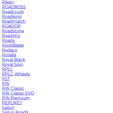
Riken
ROADBOSS
Roadcruza
Roadking
Roadmarch
ROADOR
Roadstone
RoadWiz
Roadx
RockBlade
Rodaco
Rotalla
Royal Black
Royal Spin
RPLC
RPLC-Wheels
RST
RW
RW Classic
RW Classic EVO
RW Premium
RЕPLIKEY
Sailun
Sailun RoadX