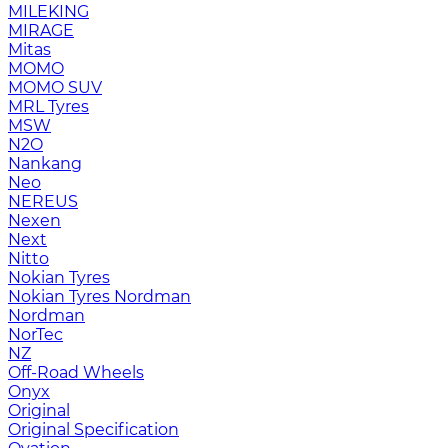
MILEKING
MIRAGE
Mitas
MOMO
MOMO SUV
MRL Tyres
MSW
N2O
Nankang
Neo
NEREUS
Nexen
Next
Nitto
Nokian Tyres
Nokian Tyres Nordman
Nordman
NorTec
NZ
Off-Road Wheels
Onyx
Original
Original Specification