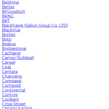
Belshina
Better
BFGoodrich
BKNG
BKT
Blackhawk (Sailun Group Co., LTD)
BlackVue
Borbet
Boto
Brabus
Bridgestone
Cachland
Camso (Solideal)
Carwel
Ceat
Centara
Chaoyang
Compasal
Composit
Continental
Contyre
Cordiant
Cross Street
CROSSLEADER