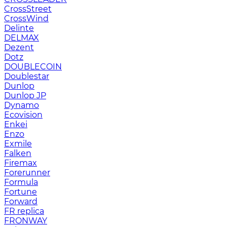
CrossStreet
CrossWind
Delinte
DELMAX
Dezent
Dotz
DOUBLECOIN
Doublestar
Dunlop
Dunlop JP
Dynamo
Ecovision
Enkei
Enzo
Exmile
Falken
Firemax
Forerunner
Formula
Fortune
Forward
FR replica
FRONWAY