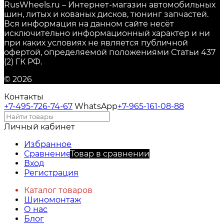
RusWheels.ru – Интернет-магазин автомобильных
шин, литых и кованых дисков, тюнинг запчастей.
Вся информация на данном сайте несёт
исключительно информационный характер и ни
при каких условиях не является публичной
офертой, определяемой положениями Статьи 437
(2) ГК РФ.
© 2026
Контакты
+7-495-726-74-67
WhatsApp
+7-965-161-08-88
Личный кабинет
Избранное
Сравнение
Товар в сравнении
Вход
Регистрация
Каталог товаров
Шиномонтаж
О нас
Блог