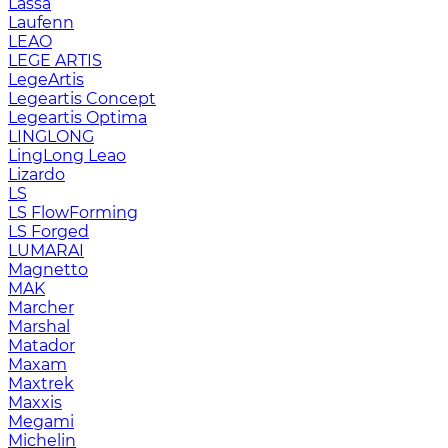
Lassa
Laufenn
LEAO
LEGE ARTIS
LegeArtis
Legeartis Concept
Legeartis Optima
LINGLONG
LingLong Leao
Lizardo
LS
LS FlowForming
LS Forged
LUMARAI
Magnetto
MAK
Marcher
Marshal
Matador
Maxam
Maxtrek
Maxxis
Megami
Michelin