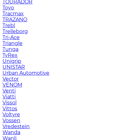
TOURADOR
Toyo
Tracmax
TRAZANO
Trebl
Trelleborg
Tri-Ace
Triangle
Tunga
TyRex
Unigrip
UNISTAR
Urban Automotive
Vector
VENOM
Venti
Viatti
Vissol
Vittos
Voltyre
Vossen
Vredestein
Wanda
Wanli