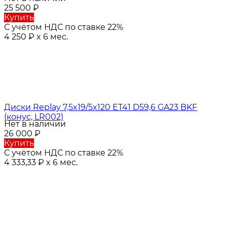
25 500
₽
Купить
С учётом НДС по ставке 22%
4 250
₽
x 6 мес.
Диски Replay 7,5x19/5x120 ET41 D59,6 GA23 BKF
(конус, LR002)
Нет в наличии
26 000
₽
Купить
С учётом НДС по ставке 22%
4 333,33
₽
x 6 мес.