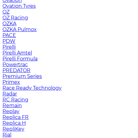
Ovation
Ovation Tyres
OZ
OZ Racing
OZKA
OZKA Pulmox
PACE
PDW
Pirelli
Pirelli Amtel
Pirelli Formula
Powertrac
PREDATOR
Premium Series
Primex
Race Ready Technology
Radar
RC Racing
Remain
Replay
Replica FR
Replica H
RepliKey
Rial