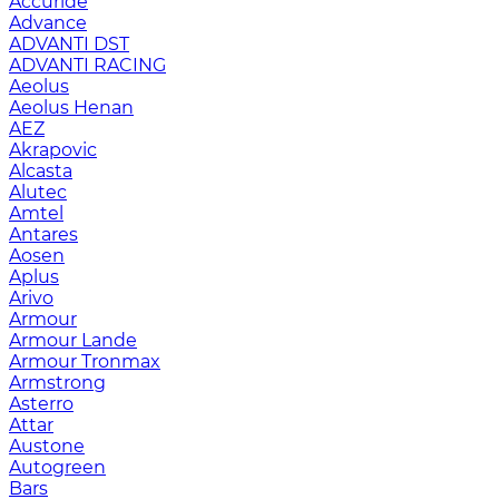
Accuride
Advance
ADVANTI DST
ADVANTI RACING
Aeolus
Aeolus Henan
AEZ
Akrapovic
Alcasta
Alutec
Amtel
Antares
Aosen
Aplus
Arivo
Armour
Armour Lande
Armour Tronmax
Armstrong
Asterro
Attar
Austone
Autogreen
Bars