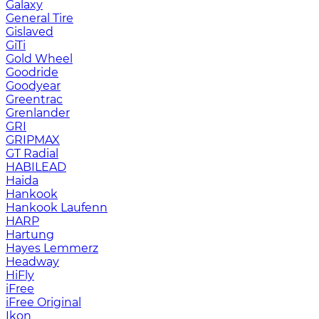
Galaxy
General Tire
Gislaved
GiTi
Gold Wheel
Goodride
Goodyear
Greentrac
Grenlander
GRI
GRIPMAX
GT Radial
HABILEAD
Haida
Hankook
Hankook Laufenn
HARP
Hartung
Hayes Lemmerz
Headway
HiFly
iFree
iFree Original
Ikon