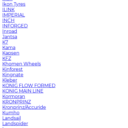
Ikon Tyres
ILINK
IMPERIAL
INCH
INFORGED
Inroad
Jantsa
K7
Kama
Kapsen
KFZ
Khomen Wheels
Kinforest
Kingnate
Kleber
KONIG FLOW FORMED
KONIG MAIN LINE
Kormoran
KRONPRINZ
Kronprinz/Accuride
Kumho
Landsail
Landspider