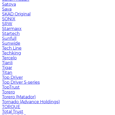
Satoya
Sava
SKAD Original
SONIX
SRW
Starmaxx
Startech
Sunfull
Sunwide
Tech Line
Techking
Tercelo
Tianli
Tigar
Titan
Top Driver
Top Driver S-series
TopTrust
Torero
Torero (Matador)
Tornado (Advance Holdings)
TORQUE
Total Trust