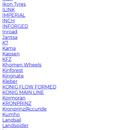
Ikon Tyres
ILINK
IMPERIAL
INCH
INFORGED
Inroad
Jantsa
K7
Kama
Kapsen
KFZ
Khomen Wheels
Kinforest
Kingnate
Kleber
KONIG FLOW FORMED
KONIG MAIN LINE
Kormoran
KRONPRINZ
Kronprinz/Accuride
Kumho
Landsail
Landspider