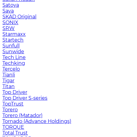
Satoya
Sava
SKAD Original
SONIX
SRW
Starmaxx
Startech
Sunfull
Sunwide
Tech Line
Techking
Tercelo
Tianli
Tigar
Titan
Top Driver
Top Driver S-series
TopTrust
Torero
Torero (Matador)
Tornado (Advance Holdings)
TORQUE
Total Trust