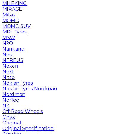
MILEKING
MIRAGE
Mitas
MOMO
MOMO SUV
MRL Tyres
MSW
N2O
Nankang
Neo
NEREUS
Nexen
Next
Nitto
Nokian Tyres
Nokian Tyres Nordman
Nordman
NorTec
NZ
Off-Road Wheels
Onyx
Original
Original Specification