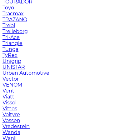
TOURADOR
Toyo
Tracmax
TRAZANO
Trebl
Trelleborg
Tri-Ace
Triangle
Tunga
TyRex
Unigrip
UNISTAR
Urban Automotive
Vector
VENOM
Venti
Viatti
Vissol
Vittos
Voltyre
Vossen
Vredestein
Wanda
Wanli