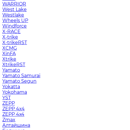
WARRIOR
West Lake
Westlake
Wheels UP
Windforce
X-RACE
X-trike
X-trikeRST
XCMG
XinFA
Xtrike
XtrikeRST
Yamato
Yamato Samurai
Yamato Segun
Yokatta
Yokohama
YST
ZEPP
ZEPP 4x4
ZEPP 4х4
Zmax
Алтайшина