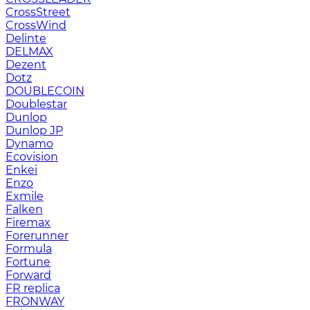
CrossStreet
CrossWind
Delinte
DELMAX
Dezent
Dotz
DOUBLECOIN
Doublestar
Dunlop
Dunlop JP
Dynamo
Ecovision
Enkei
Enzo
Exmile
Falken
Firemax
Forerunner
Formula
Fortune
Forward
FR replica
FRONWAY