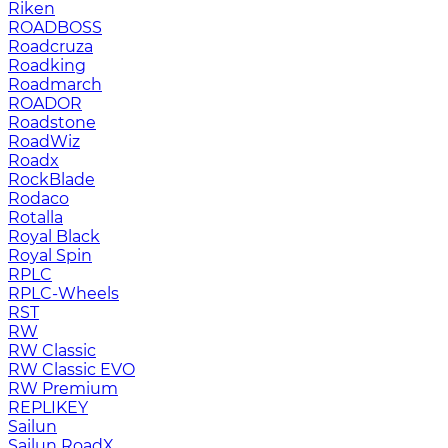
Riken
ROADBOSS
Roadcruza
Roadking
Roadmarch
ROADOR
Roadstone
RoadWiz
Roadx
RockBlade
Rodaco
Rotalla
Royal Black
Royal Spin
RPLC
RPLC-Wheels
RST
RW
RW Classic
RW Classic EVO
RW Premium
RЕPLIKEY
Sailun
Sailun RoadX