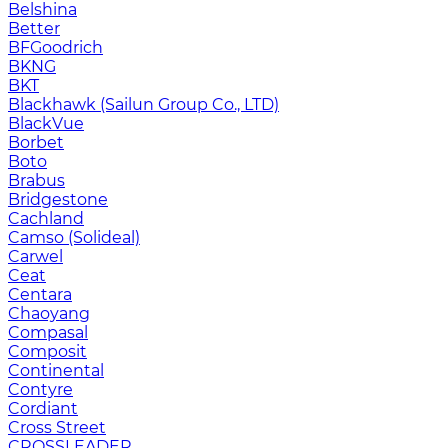
Belshina
Better
BFGoodrich
BKNG
BKT
Blackhawk (Sailun Group Co., LTD)
BlackVue
Borbet
Boto
Brabus
Bridgestone
Cachland
Camso (Solideal)
Carwel
Ceat
Centara
Chaoyang
Compasal
Composit
Continental
Contyre
Cordiant
Cross Street
CROSSLEADER