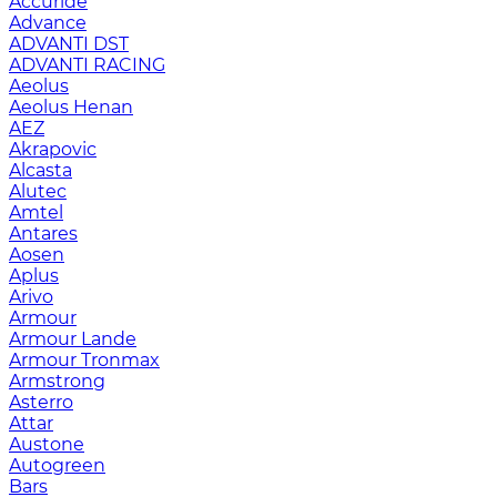
Accuride
Advance
ADVANTI DST
ADVANTI RACING
Aeolus
Aeolus Henan
AEZ
Akrapovic
Alcasta
Alutec
Amtel
Antares
Aosen
Aplus
Arivo
Armour
Armour Lande
Armour Tronmax
Armstrong
Asterro
Attar
Austone
Autogreen
Bars