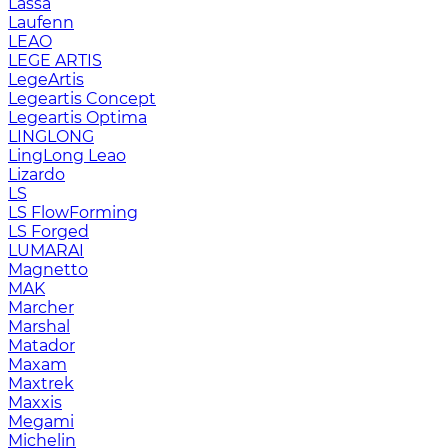
Lassa
Laufenn
LEAO
LEGE ARTIS
LegeArtis
Legeartis Concept
Legeartis Optima
LINGLONG
LingLong Leao
Lizardo
LS
LS FlowForming
LS Forged
LUMARAI
Magnetto
MAK
Marcher
Marshal
Matador
Maxam
Maxtrek
Maxxis
Megami
Michelin