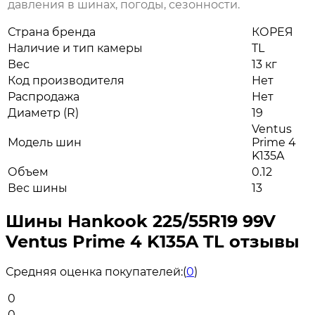
давления в шинах, погоды, сезонности.
Страна бренда
КОРЕЯ
Наличие и тип камеры
TL
Вес
13 кг
Код производителя
Нет
Распродажа
Нет
Диаметр (R)
19
Ventus
Модель шин
Prime 4
K135A
Объем
0.12
Вес шины
13
Шины Hankook 225/55R19 99V
Ventus Prime 4 K135A TL отзывы
Средняя оценка покупателей:
(
0
)
0
0