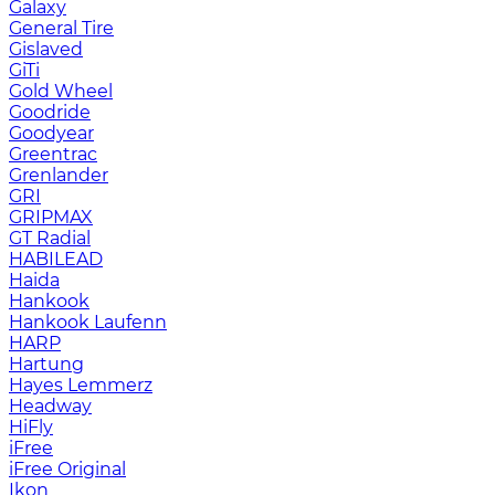
Galaxy
General Tire
Gislaved
GiTi
Gold Wheel
Goodride
Goodyear
Greentrac
Grenlander
GRI
GRIPMAX
GT Radial
HABILEAD
Haida
Hankook
Hankook Laufenn
HARP
Hartung
Hayes Lemmerz
Headway
HiFly
iFree
iFree Original
Ikon