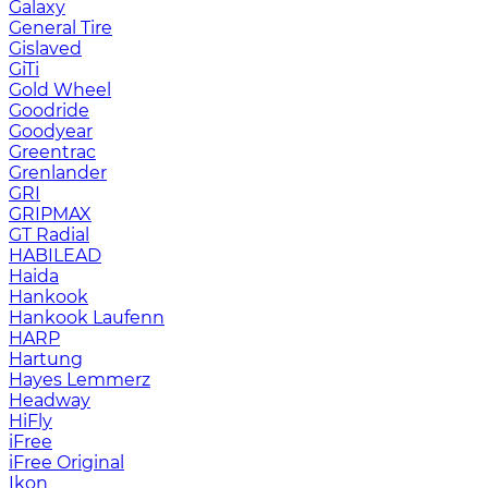
Galaxy
General Tire
Gislaved
GiTi
Gold Wheel
Goodride
Goodyear
Greentrac
Grenlander
GRI
GRIPMAX
GT Radial
HABILEAD
Haida
Hankook
Hankook Laufenn
HARP
Hartung
Hayes Lemmerz
Headway
HiFly
iFree
iFree Original
Ikon