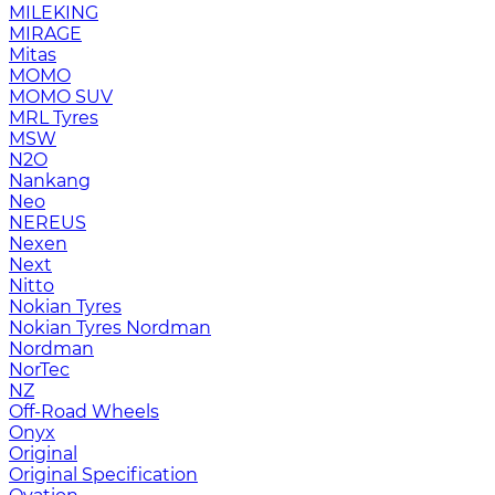
MILEKING
MIRAGE
Mitas
MOMO
MOMO SUV
MRL Tyres
MSW
N2O
Nankang
Neo
NEREUS
Nexen
Next
Nitto
Nokian Tyres
Nokian Tyres Nordman
Nordman
NorTec
NZ
Off-Road Wheels
Onyx
Original
Original Specification