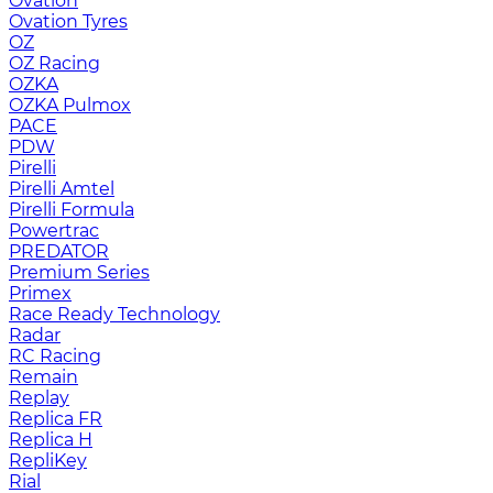
Ovation
Ovation Tyres
OZ
OZ Racing
OZKA
OZKA Pulmox
PACE
PDW
Pirelli
Pirelli Amtel
Pirelli Formula
Powertrac
PREDATOR
Premium Series
Primex
Race Ready Technology
Radar
RC Racing
Remain
Replay
Replica FR
Replica H
RepliKey
Rial