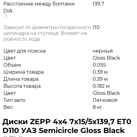
Расстояние между болтами
139.7
DIA
Зависит от диаметра посадочного
110
цилиндра на ступице. Влияет на
ровность хода.
Цвет для поиска
черный
Цвет
Gloss Black
Объем
0.055
Ширина товара
0.39 м
Длина товара
0.39 м
Высота товара
0.182 м
Цвет
Gloss Black
Тип авто
Легковой
Вес
8 кг
Диски ZEPP 4x4 7x15/5x139,7 ET0
D110 УАЗ Semicircle Gloss Black