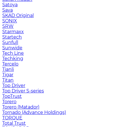
Satoya
Sava
SKAD Original
SONIX
SRW
Starmaxx
Startech
Sunfull
Sunwide
Tech Line
Techking
Tercelo
Tianli
Tigar
Titan
Top Driver
Top Driver S-series
TopTrust
Torero
Torero (Matador)
Tornado (Advance Holdings)
TORQUE
Total Trust