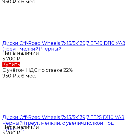
950
₽
x 6 мес.
Диски Off-Road Wheels 7x15/5x139,7 ET-19 D110 УАЗ
(треуг. мелкий) Черный
Нет в наличии
5 700
₽
Купить
С учётом НДС по ставке 22%
950
₽
x 6 мес.
Диски Off-Road Wheels 7x15/5x139,7 ET25 D110 УАЗ
Черный (треуг. мелкий, с увелич.полкой под
Нет в наличии
суппорт)
5 700
₽