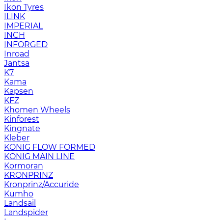
Ikon Tyres
ILINK
IMPERIAL
INCH
INFORGED
Inroad
Jantsa
K7
Kama
Kapsen
KFZ
Khomen Wheels
Kinforest
Kingnate
Kleber
KONIG FLOW FORMED
KONIG MAIN LINE
Kormoran
KRONPRINZ
Kronprinz/Accuride
Kumho
Landsail
Landspider