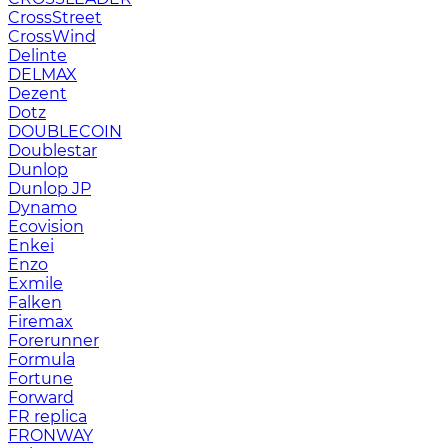
CrossStreet
CrossWind
Delinte
DELMAX
Dezent
Dotz
DOUBLECOIN
Doublestar
Dunlop
Dunlop JP
Dynamo
Ecovision
Enkei
Enzo
Exmile
Falken
Firemax
Forerunner
Formula
Fortune
Forward
FR replica
FRONWAY