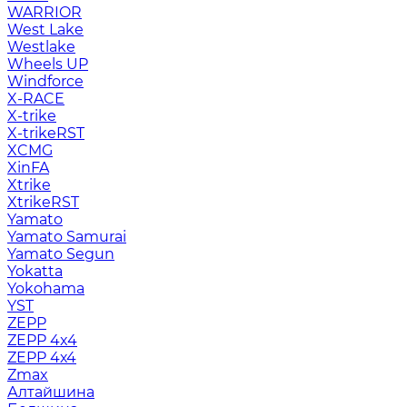
WARRIOR
West Lake
Westlake
Wheels UP
Windforce
X-RACE
X-trike
X-trikeRST
XCMG
XinFA
Xtrike
XtrikeRST
Yamato
Yamato Samurai
Yamato Segun
Yokatta
Yokohama
YST
ZEPP
ZEPP 4x4
ZEPP 4х4
Zmax
Алтайшина