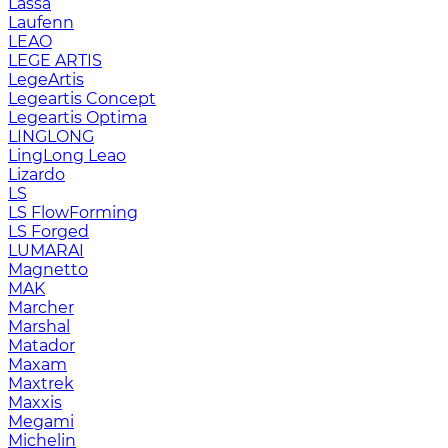
Lassa
Laufenn
LEAO
LEGE ARTIS
LegeArtis
Legeartis Concept
Legeartis Optima
LINGLONG
LingLong Leao
Lizardo
LS
LS FlowForming
LS Forged
LUMARAI
Magnetto
MAK
Marcher
Marshal
Matador
Maxam
Maxtrek
Maxxis
Megami
Michelin