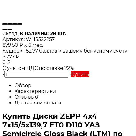
Склад:
В наличии: 28 шт.
Артикул:
WHS522257
879,50
₽
x 6 мес.
Кешбэк
+52.77
баллов к вашему бонусному счету
5 277
₽
0
₽
С учётом НДС по ставке 22%
-
+
Купить
Обзор
Характеристики
Отзывы
0
Доставка и оплата
Купить Диски ZEPP 4x4
7x15/5x139,7 ET0 D110 УАЗ
Semicircle Gloss Black (LTM) по