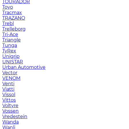
TOURADOR
Toyo
Tracmax
TRAZANO
Trebl
Trelleborg
Tri-Ace
Triangle
Tunga
TyRex
Unigrip
UNISTAR
Urban Automotive
Vector
VENOM
Venti
Viatti
Vissol
Vittos
Voltyre
Vossen
Vredestein
Wanda
Wanli