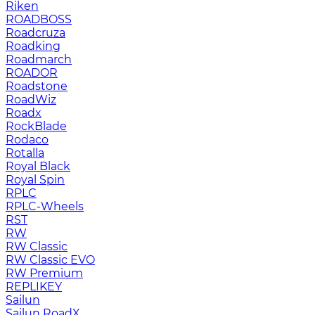
Riken
ROADBOSS
Roadcruza
Roadking
Roadmarch
ROADOR
Roadstone
RoadWiz
Roadx
RockBlade
Rodaco
Rotalla
Royal Black
Royal Spin
RPLC
RPLC-Wheels
RST
RW
RW Classic
RW Classic EVO
RW Premium
RЕPLIKEY
Sailun
Sailun RoadX