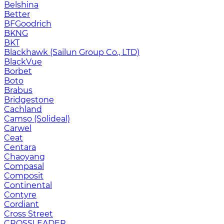
Belshina
Better
BFGoodrich
BKNG
BKT
Blackhawk (Sailun Group Co., LTD)
BlackVue
Borbet
Boto
Brabus
Bridgestone
Cachland
Camso (Solideal)
Carwel
Ceat
Centara
Chaoyang
Compasal
Composit
Continental
Contyre
Cordiant
Cross Street
CROSSLEADER