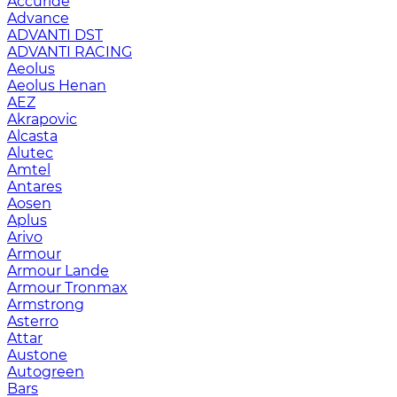
Accuride
Advance
ADVANTI DST
ADVANTI RACING
Aeolus
Aeolus Henan
AEZ
Akrapovic
Alcasta
Alutec
Amtel
Antares
Aosen
Aplus
Arivo
Armour
Armour Lande
Armour Tronmax
Armstrong
Asterro
Attar
Austone
Autogreen
Bars