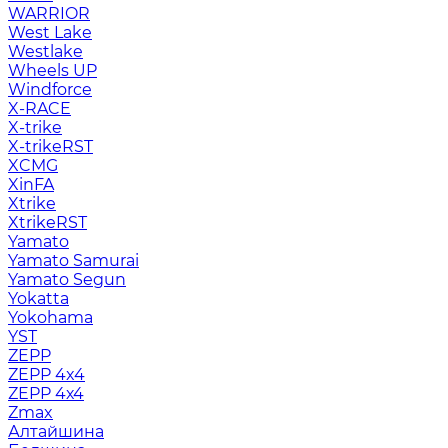
WARRIOR
West Lake
Westlake
Wheels UP
Windforce
X-RACE
X-trike
X-trikeRST
XCMG
XinFA
Xtrike
XtrikeRST
Yamato
Yamato Samurai
Yamato Segun
Yokatta
Yokohama
YST
ZEPP
ZEPP 4x4
ZEPP 4х4
Zmax
Алтайшина