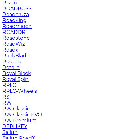
Riken
ROADBOSS
Roadcruza
Roadking
Roadmarch
ROADOR
Roadstone
RoadWiz
Roadx
RockBlade
Rodaco
Rotalla
Royal Black
Royal Spin
RPLC
RPLC-Wheels
RST
RW
RW Classic
RW Classic EVO
RW Premium
RЕPLIKEY
Sailun
Sailun RoadX