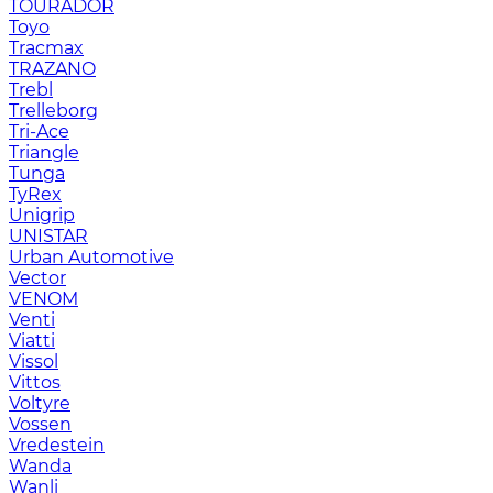
TOURADOR
Toyo
Tracmax
TRAZANO
Trebl
Trelleborg
Tri-Ace
Triangle
Tunga
TyRex
Unigrip
UNISTAR
Urban Automotive
Vector
VENOM
Venti
Viatti
Vissol
Vittos
Voltyre
Vossen
Vredestein
Wanda
Wanli