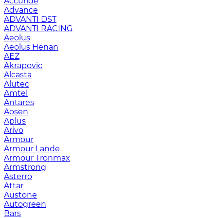
Accuride
Advance
ADVANTI DST
ADVANTI RACING
Aeolus
Aeolus Henan
AEZ
Akrapovic
Alcasta
Alutec
Amtel
Antares
Aosen
Aplus
Arivo
Armour
Armour Lande
Armour Tronmax
Armstrong
Asterro
Attar
Austone
Autogreen
Bars