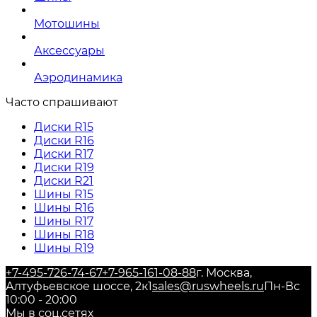
Мотошины
Аксессуары
Аэродинамика
Часто спрашивают
Диски R15
Диски R16
Диски R17
Диски R19
Диски R21
Шины R15
Шины R16
Шины R17
Шины R18
Шины R19
+7-495-726-74-67
+7-965-161-08-88
г. Москва,
Алтуфьевское шоссе, 2к1
sales@ruswheels.ru
Пн-Вс
10:00 - 20:00
Мы в соц.сетях