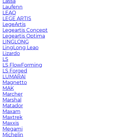
Lassa
Laufenn
LEAO
LEGE ARTIS
LegeArtis
Legeartis Concept
Legeartis Optima
LINGLONG
LingLong Leao
Lizardo
LS
LS FlowForming
LS Forged
LUMARAI
Magnetto
MAK
Marcher
Marshal
Matador
Maxam
Maxtrek
Maxxis
Megami
Michelin