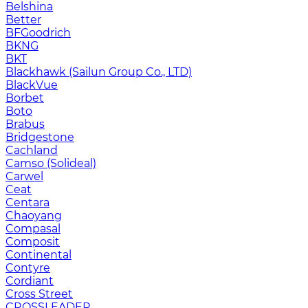
Belshina
Better
BFGoodrich
BKNG
BKT
Blackhawk (Sailun Group Co., LTD)
BlackVue
Borbet
Boto
Brabus
Bridgestone
Cachland
Camso (Solideal)
Carwel
Ceat
Centara
Chaoyang
Compasal
Composit
Continental
Contyre
Cordiant
Cross Street
CROSSLEADER