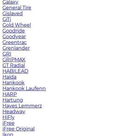
Galaxy
General Tire
Gislaved
GiTi
Gold Wheel
Goodride
Goodyear
Greentrac
Grenlander
GRI
GRIPMAX
GT Radial
HABILEAD
Haida
Hankook
Hankook Laufenn
HARP
Hartung
Hayes Lemmerz
Headway
HiFly
iFree
iFree Original
Ikon