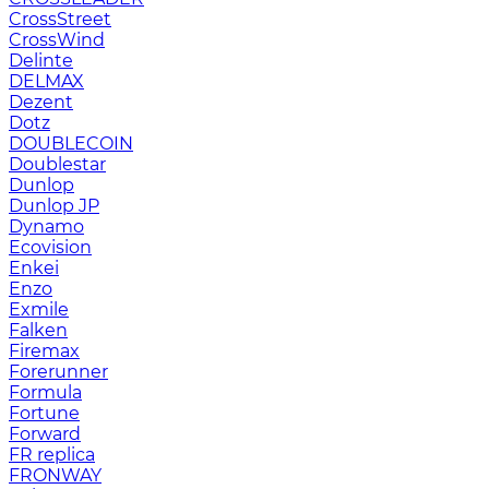
CrossStreet
CrossWind
Delinte
DELMAX
Dezent
Dotz
DOUBLECOIN
Doublestar
Dunlop
Dunlop JP
Dynamo
Ecovision
Enkei
Enzo
Exmile
Falken
Firemax
Forerunner
Formula
Fortune
Forward
FR replica
FRONWAY