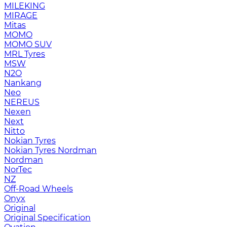
MILEKING
MIRAGE
Mitas
MOMO
MOMO SUV
MRL Tyres
MSW
N2O
Nankang
Neo
NEREUS
Nexen
Next
Nitto
Nokian Tyres
Nokian Tyres Nordman
Nordman
NorTec
NZ
Off-Road Wheels
Onyx
Original
Original Specification