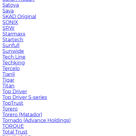
Satoya
Sava
SKAD Original
SONIX
SRW
Starmaxx
Startech
Sunfull
Sunwide
Tech Line
Techking
Tercelo
Tianli
Tigar
Titan
Top Driver
Top Driver S-series
TopTrust
Torero
Torero (Matador)
Tornado (Advance Holdings)
TORQUE
Total Trust