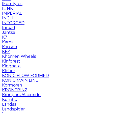
Ikon Tyres
ILINK
IMPERIAL
INCH
INFORGED
Inroad
Jantsa
K7
Kama
Kapsen
KFZ
Khomen Wheels
Kinforest
Kingnate
Kleber
KONIG FLOW FORMED
KONIG MAIN LINE
Kormoran
KRONPRINZ
Kronprinz/Accuride
Kumho
Landsail
Landspider