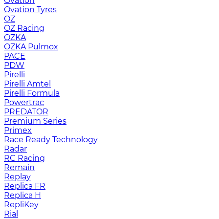
Ovation
Ovation Tyres
OZ
OZ Racing
OZKA
OZKA Pulmox
PACE
PDW
Pirelli
Pirelli Amtel
Pirelli Formula
Powertrac
PREDATOR
Premium Series
Primex
Race Ready Technology
Radar
RC Racing
Remain
Replay
Replica FR
Replica H
RepliKey
Rial