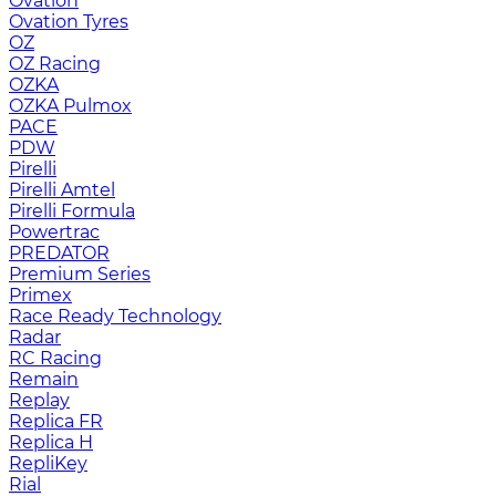
Ovation
Ovation Tyres
OZ
OZ Racing
OZKA
OZKA Pulmox
PACE
PDW
Pirelli
Pirelli Amtel
Pirelli Formula
Powertrac
PREDATOR
Premium Series
Primex
Race Ready Technology
Radar
RC Racing
Remain
Replay
Replica FR
Replica H
RepliKey
Rial