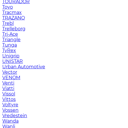
TOURADOR
Toyo
Tracmax
TRAZANO
Trebl
Trelleborg
Tri-Ace
Triangle
Tunga
TyRex
Unigrip
UNISTAR
Urban Automotive
Vector
VENOM
Venti
Viatti
Vissol
Vittos
Voltyre
Vossen
Vredestein
Wanda
Wanli