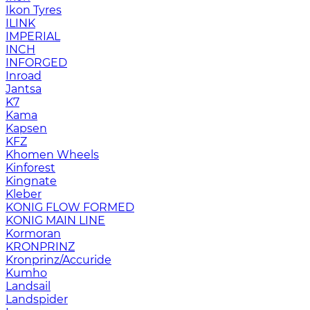
Ikon Tyres
ILINK
IMPERIAL
INCH
INFORGED
Inroad
Jantsa
K7
Kama
Kapsen
KFZ
Khomen Wheels
Kinforest
Kingnate
Kleber
KONIG FLOW FORMED
KONIG MAIN LINE
Kormoran
KRONPRINZ
Kronprinz/Accuride
Kumho
Landsail
Landspider