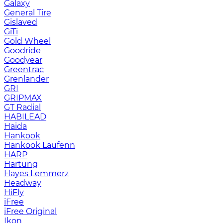
Galaxy
General Tire
Gislaved
GiTi
Gold Wheel
Goodride
Goodyear
Greentrac
Grenlander
GRI
GRIPMAX
GT Radial
HABILEAD
Haida
Hankook
Hankook Laufenn
HARP
Hartung
Hayes Lemmerz
Headway
HiFly
iFree
iFree Original
Ikon