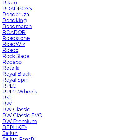
Riken
ROADBOSS
Roadcruza
Roadking
Roadmarch
ROADOR
Roadstone
RoadWiz
Roadx
RockBlade
Rodaco
Rotalla
Royal Black
Royal Spin
RPLC
RPLC-Wheels
RST
RW
RW Classic
RW Classic EVO
RW Premium
RЕPLIKEY
Sailun
Sailun RoadX