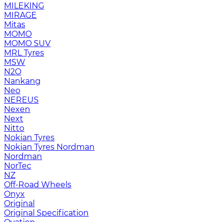
MILEKING
MIRAGE
Mitas
MOMO
MOMO SUV
MRL Tyres
MSW
N2O
Nankang
Neo
NEREUS
Nexen
Next
Nitto
Nokian Tyres
Nokian Tyres Nordman
Nordman
NorTec
NZ
Off-Road Wheels
Onyx
Original
Original Specification