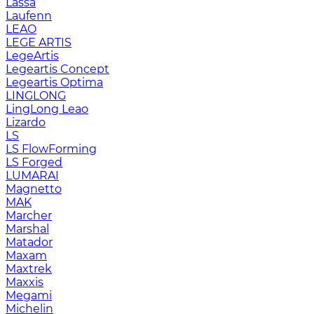
Lassa
Laufenn
LEAO
LEGE ARTIS
LegeArtis
Legeartis Concept
Legeartis Optima
LINGLONG
LingLong Leao
Lizardo
LS
LS FlowForming
LS Forged
LUMARAI
Magnetto
MAK
Marcher
Marshal
Matador
Maxam
Maxtrek
Maxxis
Megami
Michelin