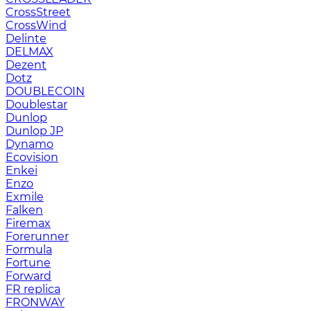
CrossStreet
CrossWind
Delinte
DELMAX
Dezent
Dotz
DOUBLECOIN
Doublestar
Dunlop
Dunlop JP
Dynamo
Ecovision
Enkei
Enzo
Exmile
Falken
Firemax
Forerunner
Formula
Fortune
Forward
FR replica
FRONWAY