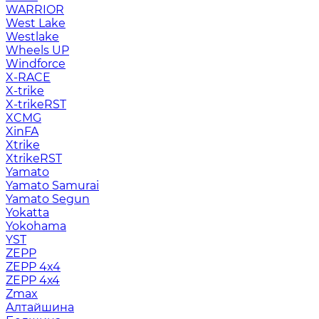
WARRIOR
West Lake
Westlake
Wheels UP
Windforce
X-RACE
X-trike
X-trikeRST
XCMG
XinFA
Xtrike
XtrikeRST
Yamato
Yamato Samurai
Yamato Segun
Yokatta
Yokohama
YST
ZEPP
ZEPP 4x4
ZEPP 4х4
Zmax
Алтайшина