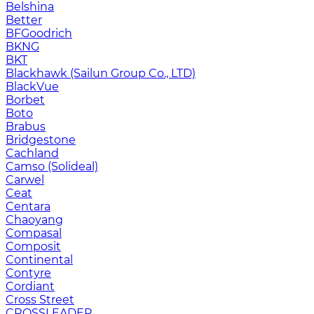
Belshina
Better
BFGoodrich
BKNG
BKT
Blackhawk (Sailun Group Co., LTD)
BlackVue
Borbet
Boto
Brabus
Bridgestone
Cachland
Camso (Solideal)
Carwel
Ceat
Centara
Chaoyang
Compasal
Composit
Continental
Contyre
Cordiant
Cross Street
CROSSLEADER