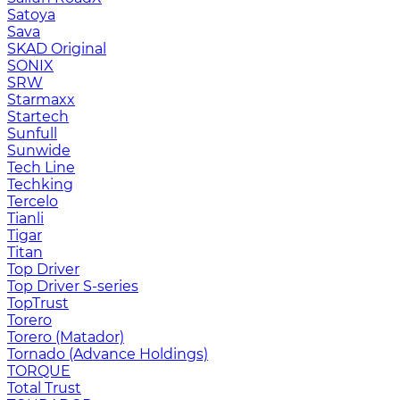
Satoya
Sava
SKAD Original
SONIX
SRW
Starmaxx
Startech
Sunfull
Sunwide
Tech Line
Techking
Tercelo
Tianli
Tigar
Titan
Top Driver
Top Driver S-series
TopTrust
Torero
Torero (Matador)
Tornado (Advance Holdings)
TORQUE
Total Trust