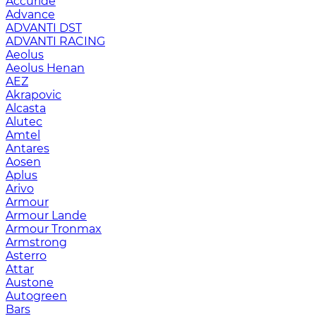
Accuride
Advance
ADVANTI DST
ADVANTI RACING
Aeolus
Aeolus Henan
AEZ
Akrapovic
Alcasta
Alutec
Amtel
Antares
Aosen
Aplus
Arivo
Armour
Armour Lande
Armour Tronmax
Armstrong
Asterro
Attar
Austone
Autogreen
Bars