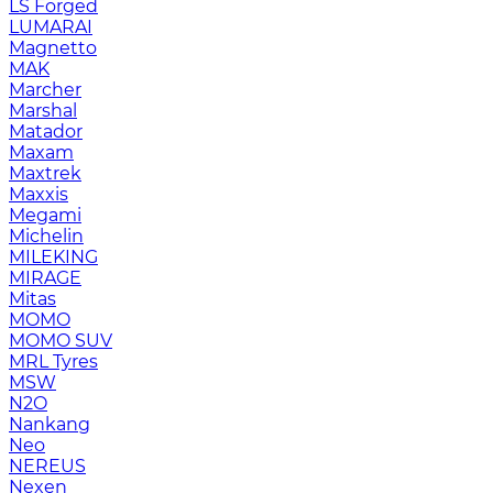
LS Forged
LUMARAI
Magnetto
MAK
Marcher
Marshal
Matador
Maxam
Maxtrek
Maxxis
Megami
Michelin
MILEKING
MIRAGE
Mitas
MOMO
MOMO SUV
MRL Tyres
MSW
N2O
Nankang
Neo
NEREUS
Nexen