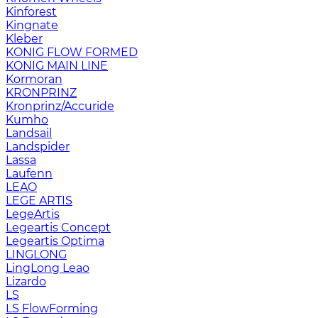
Kinforest
Kingnate
Kleber
KONIG FLOW FORMED
KONIG MAIN LINE
Kormoran
KRONPRINZ
Kronprinz/Accuride
Kumho
Landsail
Landspider
Lassa
Laufenn
LEAO
LEGE ARTIS
LegeArtis
Legeartis Concept
Legeartis Optima
LINGLONG
LingLong Leao
Lizardo
LS
LS FlowForming