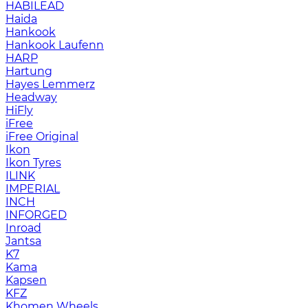
HABILEAD
Haida
Hankook
Hankook Laufenn
HARP
Hartung
Hayes Lemmerz
Headway
HiFly
iFree
iFree Original
Ikon
Ikon Tyres
ILINK
IMPERIAL
INCH
INFORGED
Inroad
Jantsa
K7
Kama
Kapsen
KFZ
Khomen Wheels