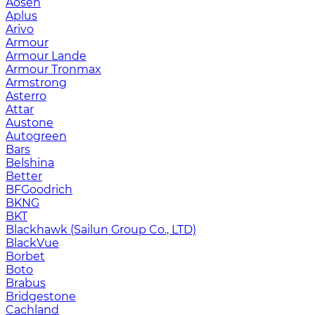
Aosen
Aplus
Arivo
Armour
Armour Lande
Armour Tronmax
Armstrong
Asterro
Attar
Austone
Autogreen
Bars
Belshina
Better
BFGoodrich
BKNG
BKT
Blackhawk (Sailun Group Co., LTD)
BlackVue
Borbet
Boto
Brabus
Bridgestone
Cachland