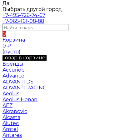
Да
Выбрать другой город
+7-495-726-74-67
+7-965-161-08-88
0
Корзина
0
₽
(пусто)
Товар в корзине!
Бренды
Accuride
Advance
ADVANTI DST
ADVANTI RACING
Aeolus
Aeolus Henan
AEZ
Akrapovic
Alcasta
Alutec
Amtel
Antares