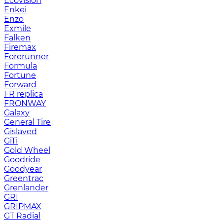
Ecovision
Enkei
Enzo
Exmile
Falken
Firemax
Forerunner
Formula
Fortune
Forward
FR replica
FRONWAY
Galaxy
General Tire
Gislaved
GiTi
Gold Wheel
Goodride
Goodyear
Greentrac
Grenlander
GRI
GRIPMAX
GT Radial