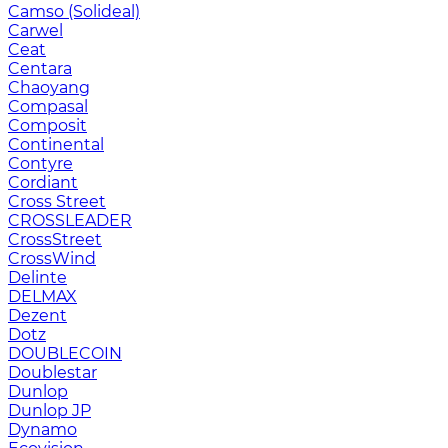
Camso (Solideal)
Carwel
Ceat
Centara
Chaoyang
Compasal
Composit
Continental
Contyre
Cordiant
Cross Street
CROSSLEADER
CrossStreet
CrossWind
Delinte
DELMAX
Dezent
Dotz
DOUBLECOIN
Doublestar
Dunlop
Dunlop JP
Dynamo