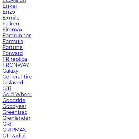
Ecovision
Enkei
Enzo
Exmile
Falken
Firemax
Forerunner
Formula
Fortune
Forward
FR replica
FRONWAY
Galaxy
General Tire
Gislaved
GiTi
Gold Wheel
Goodride
Goodyear
Greentrac
Grenlander
GRI
GRIPMAX
GT Radial