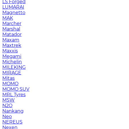
LS Forged
LUMARAI
Magnetto
MAK
Marcher
Marshal
Matador
Maxam
Maxtrek
Maxxis
Megami
Michelin
MILEKING
MIRAGE
Mitas
MOMO
MOMO SUV
MRL Tyres
MSW
N2O
Nankang
Neo
NEREUS
Nexen