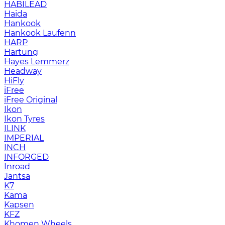
HABILEAD
Haida
Hankook
Hankook Laufenn
HARP
Hartung
Hayes Lemmerz
Headway
HiFly
iFree
iFree Original
Ikon
Ikon Tyres
ILINK
IMPERIAL
INCH
INFORGED
Inroad
Jantsa
K7
Kama
Kapsen
KFZ
Khomen Wheels