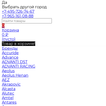
Да
Выбрать другой город
+7-495-726-74-67
+7-965-161-08-88
0
Корзина
0
₽
(пусто)
Товар в корзине!
Бренды
Accuride
Advance
ADVANTI DST
ADVANTI RACING
Aeolus
Aeolus Henan
AEZ
Akrapovic
Alcasta
Alutec
Amtel
Antares