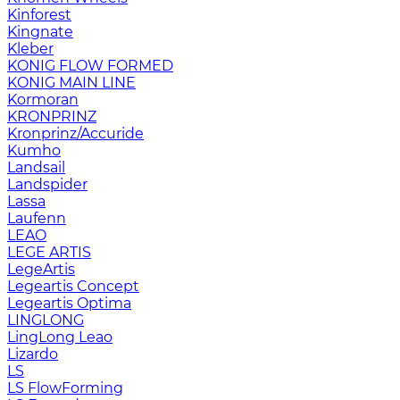
Kinforest
Kingnate
Kleber
KONIG FLOW FORMED
KONIG MAIN LINE
Kormoran
KRONPRINZ
Kronprinz/Accuride
Kumho
Landsail
Landspider
Lassa
Laufenn
LEAO
LEGE ARTIS
LegeArtis
Legeartis Concept
Legeartis Optima
LINGLONG
LingLong Leao
Lizardo
LS
LS FlowForming