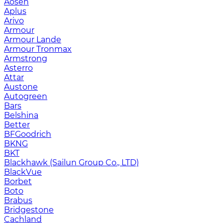
Aosen
Aplus
Arivo
Armour
Armour Lande
Armour Tronmax
Armstrong
Asterro
Attar
Austone
Autogreen
Bars
Belshina
Better
BFGoodrich
BKNG
BKT
Blackhawk (Sailun Group Co., LTD)
BlackVue
Borbet
Boto
Brabus
Bridgestone
Cachland