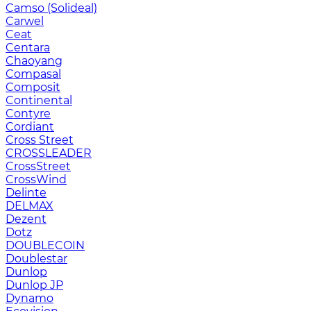
Camso (Solideal)
Carwel
Ceat
Centara
Chaoyang
Compasal
Composit
Continental
Contyre
Cordiant
Cross Street
CROSSLEADER
CrossStreet
CrossWind
Delinte
DELMAX
Dezent
Dotz
DOUBLECOIN
Doublestar
Dunlop
Dunlop JP
Dynamo