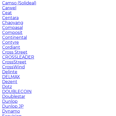
Camso (Solideal)
Carwel
Ceat
Centara
Chaoyang
Compasal
Composit
Continental
Contyre
Cordiant
Cross Street
CROSSLEADER
CrossStreet
CrossWind
Delinte
DELMAX
Dezent
Dotz
DOUBLECOIN
Doublestar
Dunlop
Dunlop JP
Dynamo