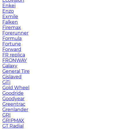
Ecovision
Enkei
Enzo
Exmile
Falken
Firemax
Forerunner
Formula
Fortune
Forward
FR replica
FRONWAY
Galaxy
General Tire
Gislaved
GiTi
Gold Wheel
Goodride
Goodyear
Greentrac
Grenlander
GRI
GRIPMAX
GT Radial