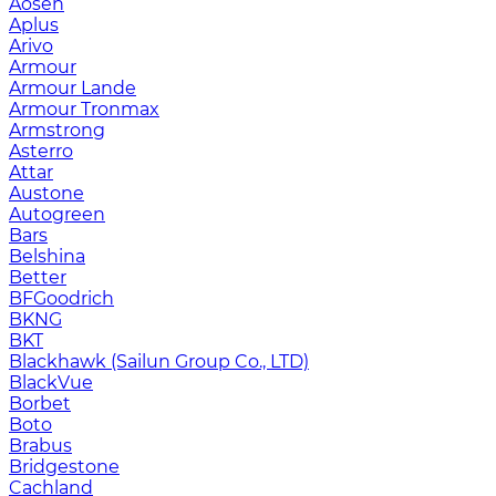
Aosen
Aplus
Arivo
Armour
Armour Lande
Armour Tronmax
Armstrong
Asterro
Attar
Austone
Autogreen
Bars
Belshina
Better
BFGoodrich
BKNG
BKT
Blackhawk (Sailun Group Co., LTD)
BlackVue
Borbet
Boto
Brabus
Bridgestone
Cachland