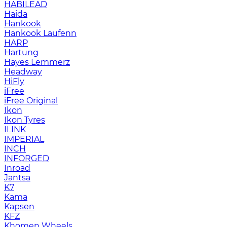
HABILEAD
Haida
Hankook
Hankook Laufenn
HARP
Hartung
Hayes Lemmerz
Headway
HiFly
iFree
iFree Original
Ikon
Ikon Tyres
ILINK
IMPERIAL
INCH
INFORGED
Inroad
Jantsa
K7
Kama
Kapsen
KFZ
Khomen Wheels