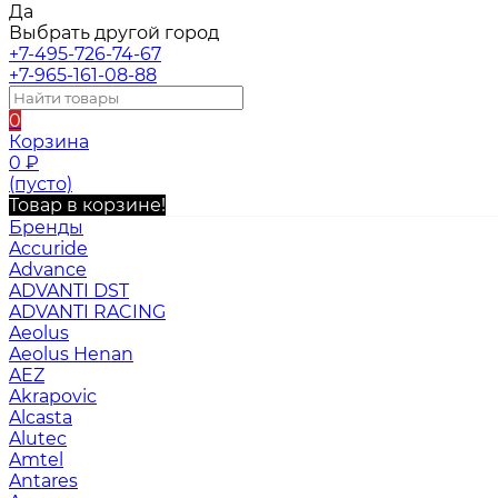
Да
Выбрать другой город
+7-495-726-74-67
+7-965-161-08-88
0
Корзина
0
₽
(пусто)
Товар в корзине!
Бренды
Accuride
Advance
ADVANTI DST
ADVANTI RACING
Aeolus
Aeolus Henan
AEZ
Akrapovic
Alcasta
Alutec
Amtel
Antares