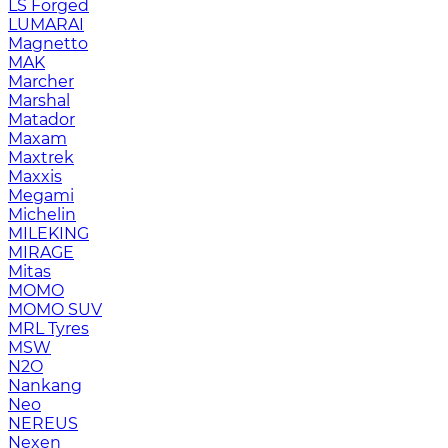
LS Forged
LUMARAI
Magnetto
MAK
Marcher
Marshal
Matador
Maxam
Maxtrek
Maxxis
Megami
Michelin
MILEKING
MIRAGE
Mitas
MOMO
MOMO SUV
MRL Tyres
MSW
N2O
Nankang
Neo
NEREUS
Nexen