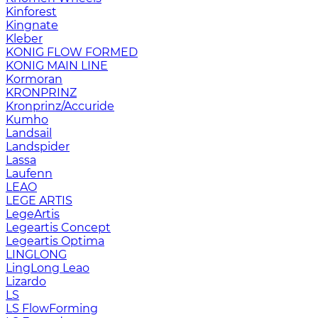
Kinforest
Kingnate
Kleber
KONIG FLOW FORMED
KONIG MAIN LINE
Kormoran
KRONPRINZ
Kronprinz/Accuride
Kumho
Landsail
Landspider
Lassa
Laufenn
LEAO
LEGE ARTIS
LegeArtis
Legeartis Concept
Legeartis Optima
LINGLONG
LingLong Leao
Lizardo
LS
LS FlowForming