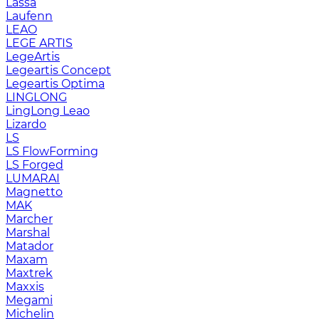
Lassa
Laufenn
LEAO
LEGE ARTIS
LegeArtis
Legeartis Concept
Legeartis Optima
LINGLONG
LingLong Leao
Lizardo
LS
LS FlowForming
LS Forged
LUMARAI
Magnetto
MAK
Marcher
Marshal
Matador
Maxam
Maxtrek
Maxxis
Megami
Michelin