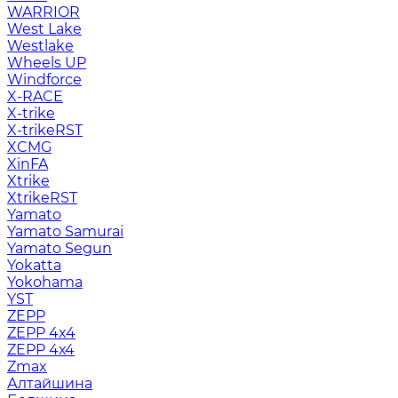
WARRIOR
West Lake
Westlake
Wheels UP
Windforce
X-RACE
X-trike
X-trikeRST
XCMG
XinFA
Xtrike
XtrikeRST
Yamato
Yamato Samurai
Yamato Segun
Yokatta
Yokohama
YST
ZEPP
ZEPP 4x4
ZEPP 4х4
Zmax
Алтайшина