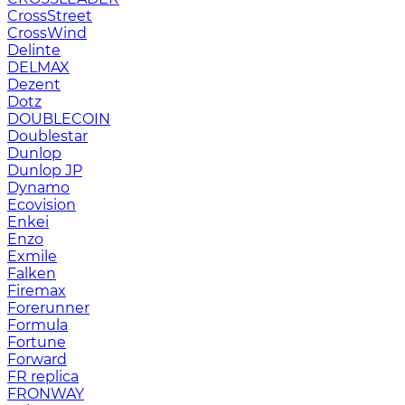
CrossStreet
CrossWind
Delinte
DELMAX
Dezent
Dotz
DOUBLECOIN
Doublestar
Dunlop
Dunlop JP
Dynamo
Ecovision
Enkei
Enzo
Exmile
Falken
Firemax
Forerunner
Formula
Fortune
Forward
FR replica
FRONWAY