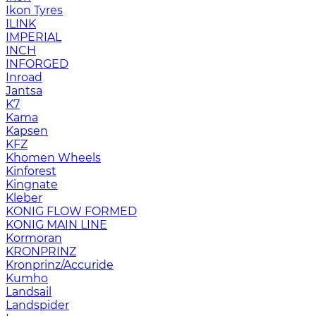
Ikon Tyres
ILINK
IMPERIAL
INCH
INFORGED
Inroad
Jantsa
K7
Kama
Kapsen
KFZ
Khomen Wheels
Kinforest
Kingnate
Kleber
KONIG FLOW FORMED
KONIG MAIN LINE
Kormoran
KRONPRINZ
Kronprinz/Accuride
Kumho
Landsail
Landspider