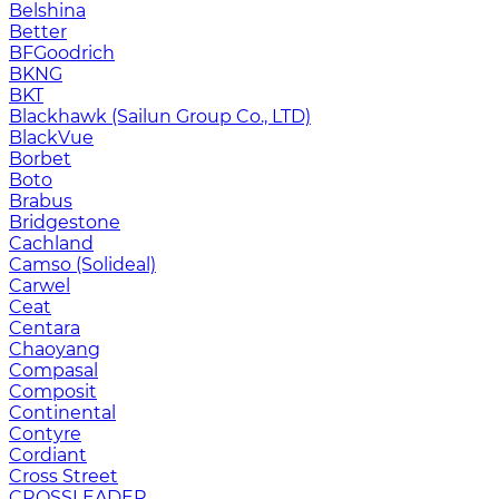
Belshina
Better
BFGoodrich
BKNG
BKT
Blackhawk (Sailun Group Co., LTD)
BlackVue
Borbet
Boto
Brabus
Bridgestone
Cachland
Camso (Solideal)
Carwel
Ceat
Centara
Chaoyang
Compasal
Composit
Continental
Contyre
Cordiant
Cross Street
CROSSLEADER