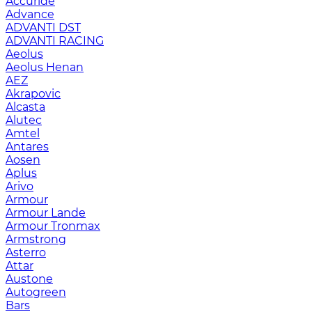
Accuride
Advance
ADVANTI DST
ADVANTI RACING
Aeolus
Aeolus Henan
AEZ
Akrapovic
Alcasta
Alutec
Amtel
Antares
Aosen
Aplus
Arivo
Armour
Armour Lande
Armour Tronmax
Armstrong
Asterro
Attar
Austone
Autogreen
Bars