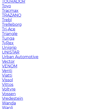
TOURADOR
Toyo
Tracmax
TRAZANO
Trebl
Trelleborg
Tri-Ace
Triangle
Tunga
TyRex
Unigrip
UNISTAR
Urban Automotive
Vector
VENOM
Venti
Viatti
Vissol
Vittos
Voltyre
Vossen
Vredestein
Wanda
Wanli