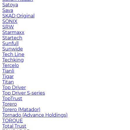
Satoya
Sava
SKAD Original
SONIX
SRW
Starmaxx
Startech
Sunfull
Sunwide
Tech Line
Techking
Tercelo
Tianli
Tigar
Titan
Top Driver
Top Driver S-series
TopTrust
Torero
Torero (Matador)
Tornado (Advance Holdings)
TORQUE
Total Trust