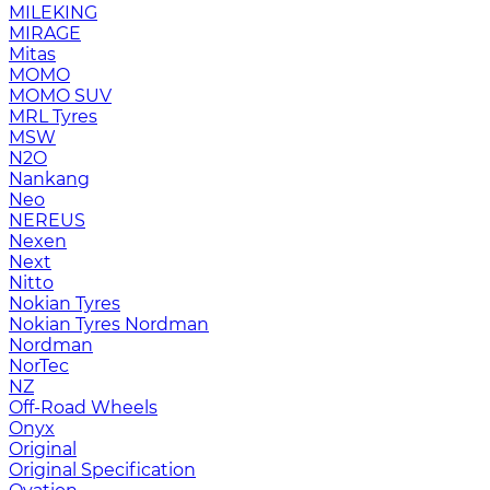
MILEKING
MIRAGE
Mitas
MOMO
MOMO SUV
MRL Tyres
MSW
N2O
Nankang
Neo
NEREUS
Nexen
Next
Nitto
Nokian Tyres
Nokian Tyres Nordman
Nordman
NorTec
NZ
Off-Road Wheels
Onyx
Original
Original Specification