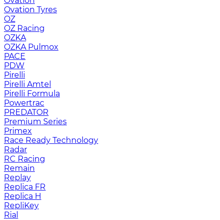
Ovation
Ovation Tyres
OZ
OZ Racing
OZKA
OZKA Pulmox
PACE
PDW
Pirelli
Pirelli Amtel
Pirelli Formula
Powertrac
PREDATOR
Premium Series
Primex
Race Ready Technology
Radar
RC Racing
Remain
Replay
Replica FR
Replica H
RepliKey
Rial