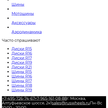
Шины
Мотошины
Аксессуары
Аэродинамика
Часто спрашивают
Диски R15
Диски R16
Диски R17
Диски R19
Диски R21
Шины R15
Шины R16
Шины R17
Шины R18
Шины R19
+7-495-726-74-67
+7-965-161-08-88
г. Москва,
Алтуфьевское шоссе, 2к1
sales@ruswheels.ru
Пн-Вс
10:00 - 20:00