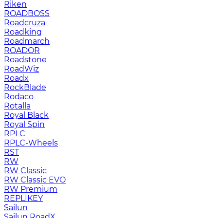
Riken
ROADBOSS
Roadcruza
Roadking
Roadmarch
ROADOR
Roadstone
RoadWiz
Roadx
RockBlade
Rodaco
Rotalla
Royal Black
Royal Spin
RPLC
RPLC-Wheels
RST
RW
RW Classic
RW Classic EVO
RW Premium
RЕPLIKEY
Sailun
Sailun RoadX