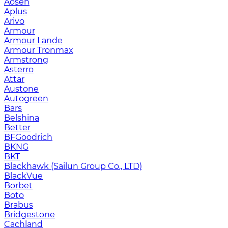
Aosen
Aplus
Arivo
Armour
Armour Lande
Armour Tronmax
Armstrong
Asterro
Attar
Austone
Autogreen
Bars
Belshina
Better
BFGoodrich
BKNG
BKT
Blackhawk (Sailun Group Co., LTD)
BlackVue
Borbet
Boto
Brabus
Bridgestone
Cachland