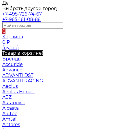
Да
Выбрать другой город
+7-495-726-74-67
+7-965-161-08-88
0
Корзина
0
₽
(пусто)
Товар в корзине!
Бренды
Accuride
Advance
ADVANTI DST
ADVANTI RACING
Aeolus
Aeolus Henan
AEZ
Akrapovic
Alcasta
Alutec
Amtel
Antares