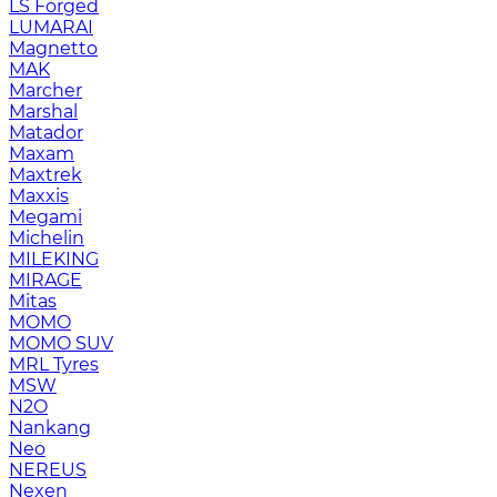
LS Forged
LUMARAI
Magnetto
MAK
Marcher
Marshal
Matador
Maxam
Maxtrek
Maxxis
Megami
Michelin
MILEKING
MIRAGE
Mitas
MOMO
MOMO SUV
MRL Tyres
MSW
N2O
Nankang
Neo
NEREUS
Nexen