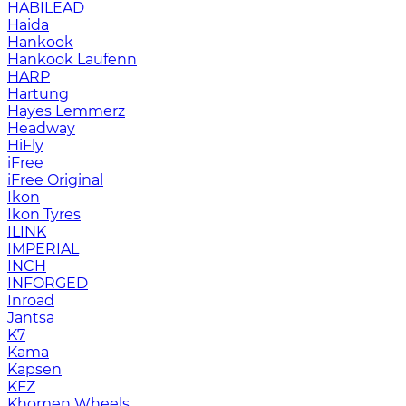
HABILEAD
Haida
Hankook
Hankook Laufenn
HARP
Hartung
Hayes Lemmerz
Headway
HiFly
iFree
iFree Original
Ikon
Ikon Tyres
ILINK
IMPERIAL
INCH
INFORGED
Inroad
Jantsa
K7
Kama
Kapsen
KFZ
Khomen Wheels