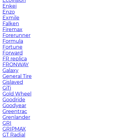
Ecovision
Enkei
Enzo
Exmile
Falken
Firemax
Forerunner
Formula
Fortune
Forward
FR replica
FRONWAY
Galaxy
General Tire
Gislaved
GiTi
Gold Wheel
Goodride
Goodyear
Greentrac
Grenlander
GRI
GRIPMAX
GT Radial