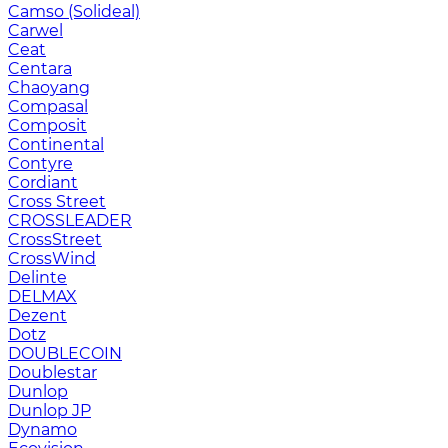
Camso (Solideal)
Carwel
Ceat
Centara
Chaoyang
Compasal
Composit
Continental
Contyre
Cordiant
Cross Street
CROSSLEADER
CrossStreet
CrossWind
Delinte
DELMAX
Dezent
Dotz
DOUBLECOIN
Doublestar
Dunlop
Dunlop JP
Dynamo