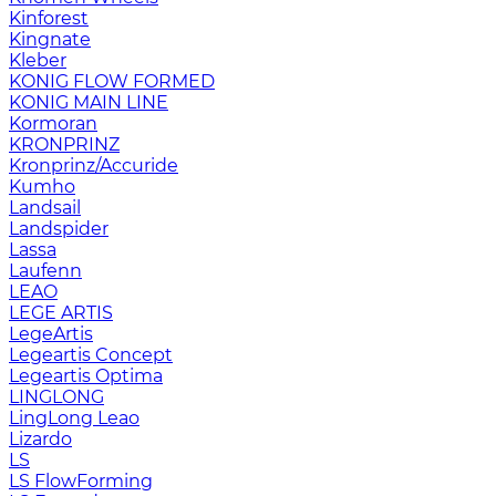
Kinforest
Kingnate
Kleber
KONIG FLOW FORMED
KONIG MAIN LINE
Kormoran
KRONPRINZ
Kronprinz/Accuride
Kumho
Landsail
Landspider
Lassa
Laufenn
LEAO
LEGE ARTIS
LegeArtis
Legeartis Concept
Legeartis Optima
LINGLONG
LingLong Leao
Lizardo
LS
LS FlowForming