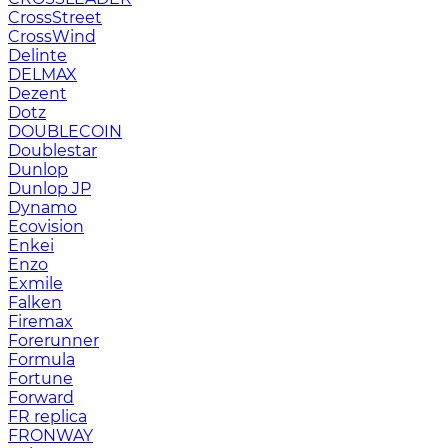
CrossStreet
CrossWind
Delinte
DELMAX
Dezent
Dotz
DOUBLECOIN
Doublestar
Dunlop
Dunlop JP
Dynamo
Ecovision
Enkei
Enzo
Exmile
Falken
Firemax
Forerunner
Formula
Fortune
Forward
FR replica
FRONWAY