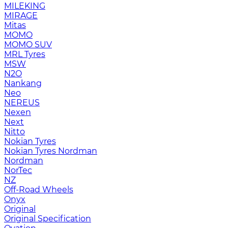
MILEKING
MIRAGE
Mitas
MOMO
MOMO SUV
MRL Tyres
MSW
N2O
Nankang
Neo
NEREUS
Nexen
Next
Nitto
Nokian Tyres
Nokian Tyres Nordman
Nordman
NorTec
NZ
Off-Road Wheels
Onyx
Original
Original Specification