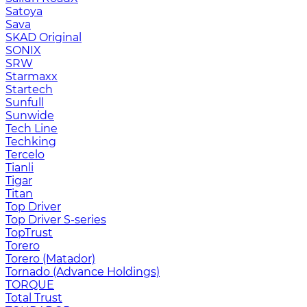
Satoya
Sava
SKAD Original
SONIX
SRW
Starmaxx
Startech
Sunfull
Sunwide
Tech Line
Techking
Tercelo
Tianli
Tigar
Titan
Top Driver
Top Driver S-series
TopTrust
Torero
Torero (Matador)
Tornado (Advance Holdings)
TORQUE
Total Trust