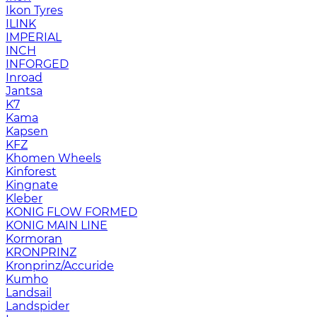
Ikon Tyres
ILINK
IMPERIAL
INCH
INFORGED
Inroad
Jantsa
K7
Kama
Kapsen
KFZ
Khomen Wheels
Kinforest
Kingnate
Kleber
KONIG FLOW FORMED
KONIG MAIN LINE
Kormoran
KRONPRINZ
Kronprinz/Accuride
Kumho
Landsail
Landspider