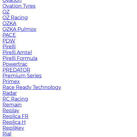
Ovation
Ovation Tyres
OZ
OZ Racing
OZKA
OZKA Pulmox
PACE
PDW
Pirelli
Pirelli Amtel
Pirelli Formula
Powertrac
PREDATOR
Premium Series
Primex
Race Ready Technology
Radar
RC Racing
Remain
Replay
Replica FR
Replica H
RepliKey
Rial