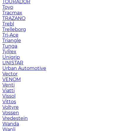
TOURADOR
Toyo
Tracmax
TRAZANO
Trebl
Trelleborg
Tri-Ace
Triangle
Tunga
TyRex
Unigrip
UNISTAR
Urban Automotive
Vector
VENOM
Venti
Viatti
Vissol
Vittos
Voltyre
Vossen
Vredestein
Wanda
Wanli