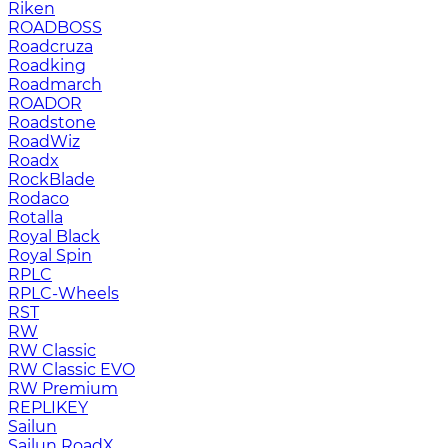
Riken
ROADBOSS
Roadcruza
Roadking
Roadmarch
ROADOR
Roadstone
RoadWiz
Roadx
RockBlade
Rodaco
Rotalla
Royal Black
Royal Spin
RPLC
RPLC-Wheels
RST
RW
RW Classic
RW Classic EVO
RW Premium
RЕPLIKEY
Sailun
Sailun RoadX