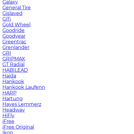
Galaxy
General Tire
Gislaved
GiTi
Gold Wheel
Goodride
Goodyear
Greentrac
Grenlander
GRI
GRIPMAX
GT Radial
HABILEAD
Haida
Hankook
Hankook Laufenn
HARP
Hartung
Hayes Lemmerz
Headway
HiFly
iFree
iFree Original
Ikon