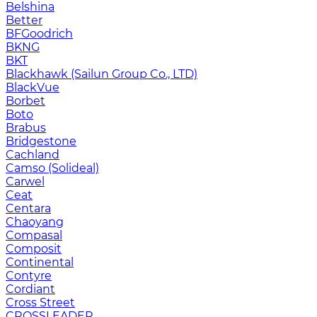
Belshina
Better
BFGoodrich
BKNG
BKT
Blackhawk (Sailun Group Co., LTD)
BlackVue
Borbet
Boto
Brabus
Bridgestone
Cachland
Camso (Solideal)
Carwel
Ceat
Centara
Chaoyang
Compasal
Composit
Continental
Contyre
Cordiant
Cross Street
CROSSLEADER