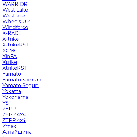
WARRIOR
West Lake
Westlake
Wheels UP
Windforce
X-RACE
X-trike
X-trikeRST
XCMG
XinFA
Xtrike
XtrikeRST
Yamato
Yamato Samurai
Yamato Segun
Yokatta
Yokohama
YST
ZEPP
ZEPP 4x4
ZEPP 4х4
Zmax
Алтайшина