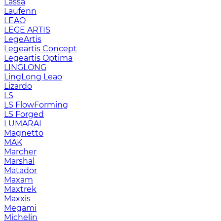
Lassa
Laufenn
LEAO
LEGE ARTIS
LegeArtis
Legeartis Concept
Legeartis Optima
LINGLONG
LingLong Leao
Lizardo
LS
LS FlowForming
LS Forged
LUMARAI
Magnetto
MAK
Marcher
Marshal
Matador
Maxam
Maxtrek
Maxxis
Megami
Michelin