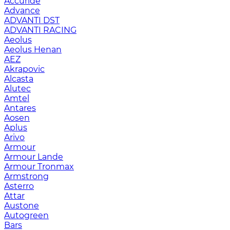
Accuride
Advance
ADVANTI DST
ADVANTI RACING
Aeolus
Aeolus Henan
AEZ
Akrapovic
Alcasta
Alutec
Amtel
Antares
Aosen
Aplus
Arivo
Armour
Armour Lande
Armour Tronmax
Armstrong
Asterro
Attar
Austone
Autogreen
Bars