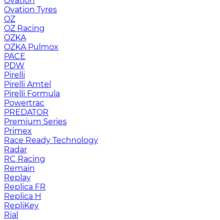
Ovation
Ovation Tyres
OZ
OZ Racing
OZKA
OZKA Pulmox
PACE
PDW
Pirelli
Pirelli Amtel
Pirelli Formula
Powertrac
PREDATOR
Premium Series
Primex
Race Ready Technology
Radar
RC Racing
Remain
Replay
Replica FR
Replica H
RepliKey
Rial