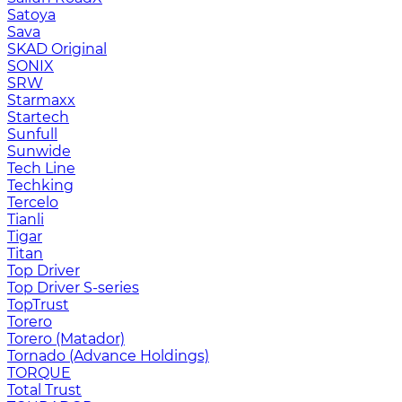
Satoya
Sava
SKAD Original
SONIX
SRW
Starmaxx
Startech
Sunfull
Sunwide
Tech Line
Techking
Tercelo
Tianli
Tigar
Titan
Top Driver
Top Driver S-series
TopTrust
Torero
Torero (Matador)
Tornado (Advance Holdings)
TORQUE
Total Trust