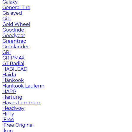
Galaxy
General Tire
Gislaved
GiTi
Gold Wheel
Goodride
Goodyear
Greentrac
Grenlander
GRI
GRIPMAX
GT Radial
HABILEAD
Haida
Hankook
Hankook Laufenn
HARP
Hartung
Hayes Lemmerz
Headway
HiFly
iFree
iFree Original
Ikon