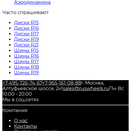
Аэродинамика
Часто спрашивают
Диски R15
Диски R16
Диски R17
Диски R19
Диски R21
Шины R15
Шины R16
Шины R17
Шины R18
Шины R19
+7-495-726-74-67
+7-965-161-08-88
г. Москва,
Алтуфьевское шоссе, 2к1
sales@ruswheels.ru
Пн-Вс
10:00 - 20:00
Мы в соц.сетях
Компания
О нас
Контакты