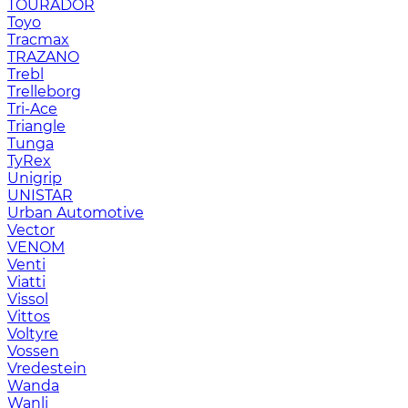
TOURADOR
Toyo
Tracmax
TRAZANO
Trebl
Trelleborg
Tri-Ace
Triangle
Tunga
TyRex
Unigrip
UNISTAR
Urban Automotive
Vector
VENOM
Venti
Viatti
Vissol
Vittos
Voltyre
Vossen
Vredestein
Wanda
Wanli