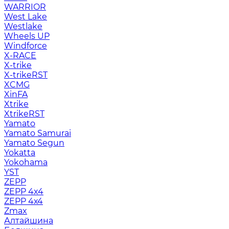
WARRIOR
West Lake
Westlake
Wheels UP
Windforce
X-RACE
X-trike
X-trikeRST
XCMG
XinFA
Xtrike
XtrikeRST
Yamato
Yamato Samurai
Yamato Segun
Yokatta
Yokohama
YST
ZEPP
ZEPP 4x4
ZEPP 4х4
Zmax
Алтайшина