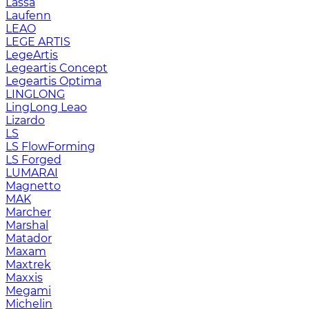
Lassa
Laufenn
LEAO
LEGE ARTIS
LegeArtis
Legeartis Concept
Legeartis Optima
LINGLONG
LingLong Leao
Lizardo
LS
LS FlowForming
LS Forged
LUMARAI
Magnetto
MAK
Marcher
Marshal
Matador
Maxam
Maxtrek
Maxxis
Megami
Michelin