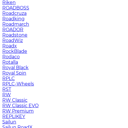
Riken
ROADBOSS
Roadcruza
Roadking
Roadmarch
ROADOR
Roadstone
RoadWiz
Roadx
RockBlade
Rodaco
Rotalla
Royal Black
Royal Spin
RPLC
RPLC-Wheels
RST
RW
RW Classic
RW Classic EVO
RW Premium
RЕPLIKEY
Sailun
Sailun RoadX