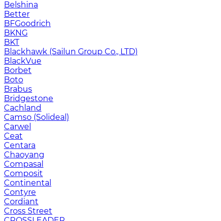
Belshina
Better
BFGoodrich
BKNG
BKT
Blackhawk (Sailun Group Co., LTD)
BlackVue
Borbet
Boto
Brabus
Bridgestone
Cachland
Camso (Solideal)
Carwel
Ceat
Centara
Chaoyang
Compasal
Composit
Continental
Contyre
Cordiant
Cross Street
CROSSLEADER