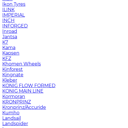
Ikon Tyres
ILINK
IMPERIAL
INCH
INFORGED
Inroad
Jantsa
K7
Kama
Kapsen
KFZ
Khomen Wheels
Kinforest
Kingnate
Kleber
KONIG FLOW FORMED
KONIG MAIN LINE
Kormoran
KRONPRINZ
Kronprinz/Accuride
Kumho
Landsail
Landspider