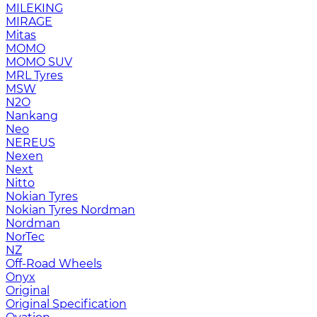
MILEKING
MIRAGE
Mitas
MOMO
MOMO SUV
MRL Tyres
MSW
N2O
Nankang
Neo
NEREUS
Nexen
Next
Nitto
Nokian Tyres
Nokian Tyres Nordman
Nordman
NorTec
NZ
Off-Road Wheels
Onyx
Original
Original Specification