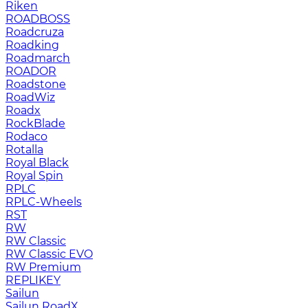
Riken
ROADBOSS
Roadcruza
Roadking
Roadmarch
ROADOR
Roadstone
RoadWiz
Roadx
RockBlade
Rodaco
Rotalla
Royal Black
Royal Spin
RPLC
RPLC-Wheels
RST
RW
RW Classic
RW Classic EVO
RW Premium
RЕPLIKEY
Sailun
Sailun RoadX