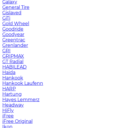
Galaxy
General Tire
Gislaved
GiTi
Gold Wheel
Goodride
Goodyear
Greentrac
Grenlander
GRI
GRIPMAX
GT Radial
HABILEAD
Haida
Hankook
Hankook Laufenn
HARP
Hartung
Hayes Lemmerz
Headway
HiFly
iFree
iFree Original
Ikon