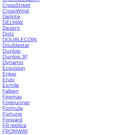
CrossStreet
CrossWind
Delinte
DELMAX
Dezent
Dotz
DOUBLECOIN
Doublestar
Dunlop
Dunlop JP
Dynamo
Ecovision
Enkei
Enzo
Exmile
Falken
Firemax
Forerunner
Formula
Fortune
Forward
FR replica
FRONWAY