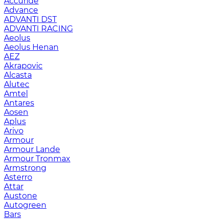
Accuride
Advance
ADVANTI DST
ADVANTI RACING
Aeolus
Aeolus Henan
AEZ
Akrapovic
Alcasta
Alutec
Amtel
Antares
Aosen
Aplus
Arivo
Armour
Armour Lande
Armour Tronmax
Armstrong
Asterro
Attar
Austone
Autogreen
Bars