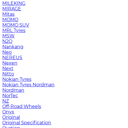
MILEKING
MIRAGE
Mitas
MOMO
MOMO SUV
MRL Tyres
MSW
N2O
Nankang
Neo
NEREUS
Nexen
Next
Nitto
Nokian Tyres
Nokian Tyres Nordman
Nordman
NorTec
NZ
Off-Road Wheels
Onyx
Original
Original Specification