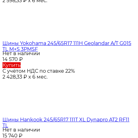
2 598,33
₽
x 6 мес.
Шины Yokohama 245/65R17 111H Geolandar A/T G015
TL M+S 3PMSF
Нет в наличии
14 570
₽
Купить
С учётом НДС по ставке 22%
2 428,33
₽
x 6 мес.
Шины Hankook 245/65R17 111T XL Dynapro AT2 RF11
TL
Нет в наличии
15 740
₽