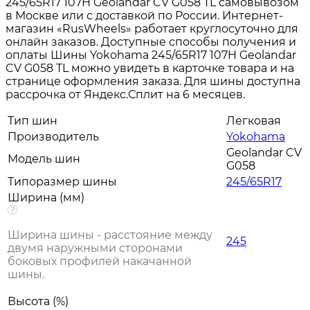
245/65R17 107H Geolandar CV G058 TL самовывозом
в Москве или с доставкой по России. Интернет-
магазин «RusWheels» работает круглосуточно для
онлайн заказов. Доступные способы получения и
оплаты Шины Yokohama 245/65R17 107H Geolandar
CV G058 TL можно увидеть в карточке товара и на
странице оформления заказа. Для шины доступна
рассрочка от Яндекс.Сплит на 6 месяцев.
Тип шин
Легковая
Производитель
Yokohama
Geolandar CV
Модель шин
G058
Типоразмер шины
245/65R17
Ширина (мм)
Ширина шины - расстояние между
245
двумя наружными сторонами
боковых профилей накачанной
шины.
Высота (%)