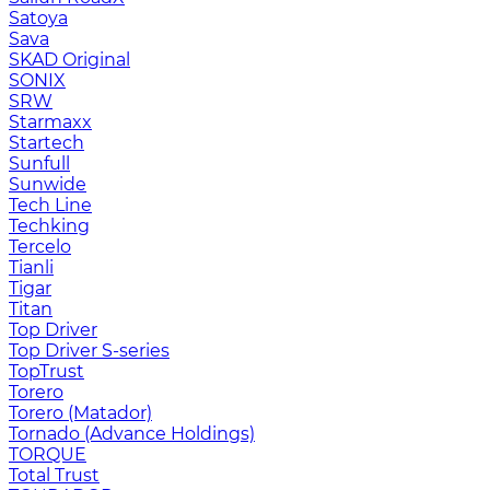
Satoya
Sava
SKAD Original
SONIX
SRW
Starmaxx
Startech
Sunfull
Sunwide
Tech Line
Techking
Tercelo
Tianli
Tigar
Titan
Top Driver
Top Driver S-series
TopTrust
Torero
Torero (Matador)
Tornado (Advance Holdings)
TORQUE
Total Trust