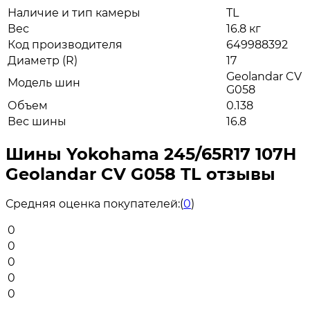
Наличие и тип камеры
TL
Вес
16.8 кг
Код производителя
649988392
Диаметр (R)
17
Geolandar CV
Модель шин
G058
Объем
0.138
Вес шины
16.8
Шины Yokohama 245/65R17 107H
Geolandar CV G058 TL отзывы
Средняя оценка покупателей:
(
0
)
0
0
0
0
0