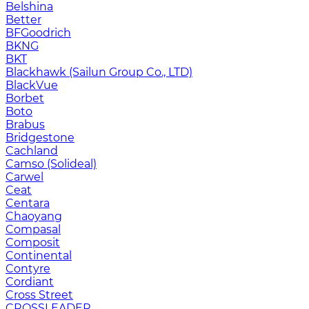
Belshina
Better
BFGoodrich
BKNG
BKT
Blackhawk (Sailun Group Co., LTD)
BlackVue
Borbet
Boto
Brabus
Bridgestone
Cachland
Camso (Solideal)
Carwel
Ceat
Centara
Chaoyang
Compasal
Composit
Continental
Contyre
Cordiant
Cross Street
CROSSLEADER