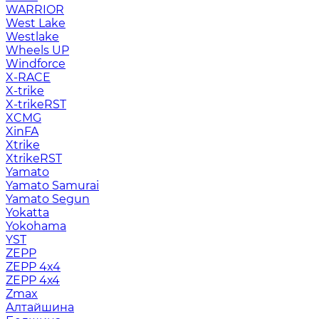
WARRIOR
West Lake
Westlake
Wheels UP
Windforce
X-RACE
X-trike
X-trikeRST
XCMG
XinFA
Xtrike
XtrikeRST
Yamato
Yamato Samurai
Yamato Segun
Yokatta
Yokohama
YST
ZEPP
ZEPP 4x4
ZEPP 4х4
Zmax
Алтайшина