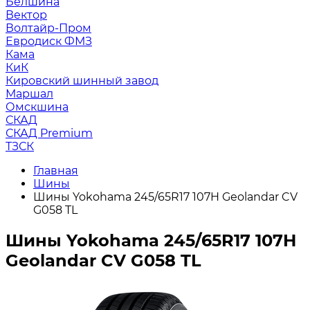
Белшина
Вектор
Волтайр-Пром
Евродиск ФМЗ
Кама
КиК
Кировский шинный завод
Маршал
Омскшина
СКАД
СКАД Premium
ТЗСК
Главная
Шины
Шины Yokohama 245/65R17 107H Geolandar CV
G058 TL
Шины Yokohama 245/65R17 107H
Geolandar CV G058 TL