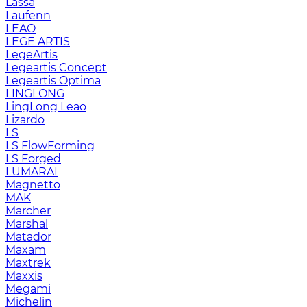
Lassa
Laufenn
LEAO
LEGE ARTIS
LegeArtis
Legeartis Concept
Legeartis Optima
LINGLONG
LingLong Leao
Lizardo
LS
LS FlowForming
LS Forged
LUMARAI
Magnetto
MAK
Marcher
Marshal
Matador
Maxam
Maxtrek
Maxxis
Megami
Michelin