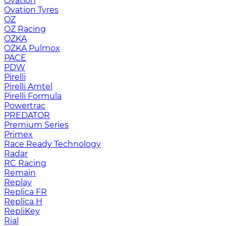
Ovation
Ovation Tyres
OZ
OZ Racing
OZKA
OZKA Pulmox
PACE
PDW
Pirelli
Pirelli Amtel
Pirelli Formula
Powertrac
PREDATOR
Premium Series
Primex
Race Ready Technology
Radar
RC Racing
Remain
Replay
Replica FR
Replica H
RepliKey
Rial