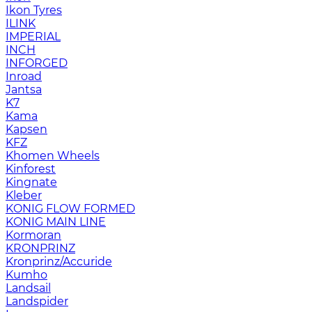
Ikon Tyres
ILINK
IMPERIAL
INCH
INFORGED
Inroad
Jantsa
K7
Kama
Kapsen
KFZ
Khomen Wheels
Kinforest
Kingnate
Kleber
KONIG FLOW FORMED
KONIG MAIN LINE
Kormoran
KRONPRINZ
Kronprinz/Accuride
Kumho
Landsail
Landspider