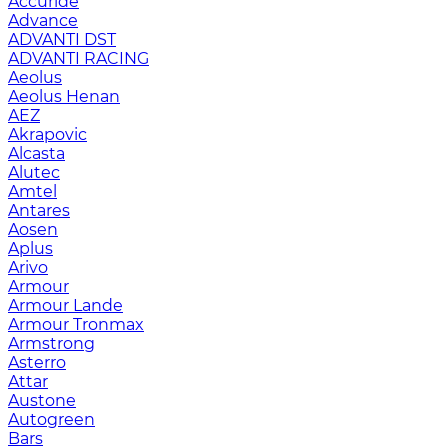
Accuride
Advance
ADVANTI DST
ADVANTI RACING
Aeolus
Aeolus Henan
AEZ
Akrapovic
Alcasta
Alutec
Amtel
Antares
Aosen
Aplus
Arivo
Armour
Armour Lande
Armour Tronmax
Armstrong
Asterro
Attar
Austone
Autogreen
Bars