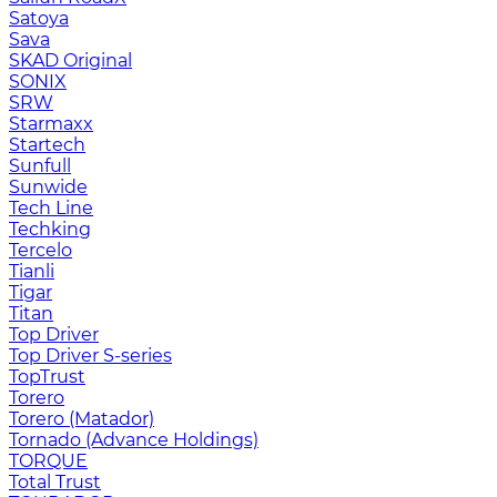
Satoya
Sava
SKAD Original
SONIX
SRW
Starmaxx
Startech
Sunfull
Sunwide
Tech Line
Techking
Tercelo
Tianli
Tigar
Titan
Top Driver
Top Driver S-series
TopTrust
Torero
Torero (Matador)
Tornado (Advance Holdings)
TORQUE
Total Trust