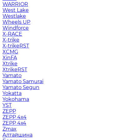
WARRIOR
West Lake
Westlake
Wheels UP
Windforce
X-RACE
X-trike
X-trikeRST
XCMG
XinFA
Xtrike
XtrikeRST
Yamato
Yamato Samurai
Yamato Segun
Yokatta
Yokohama
YST
ZEPP
ZEPP 4x4
ZEPP 4х4
Zmax
Алтайшина