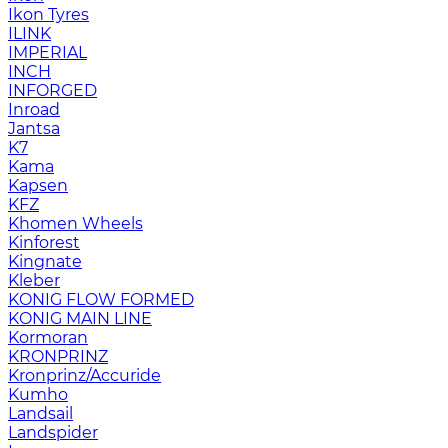
Ikon Tyres
ILINK
IMPERIAL
INCH
INFORGED
Inroad
Jantsa
K7
Kama
Kapsen
KFZ
Khomen Wheels
Kinforest
Kingnate
Kleber
KONIG FLOW FORMED
KONIG MAIN LINE
Kormoran
KRONPRINZ
Kronprinz/Accuride
Kumho
Landsail
Landspider