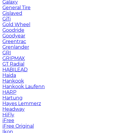
Galaxy
General Tire
Gislaved
GiTi
Gold Wheel
Goodride
Goodyear
Greentrac
Grenlander
GRI
GRIPMAX
GT Radial
HABILEAD
Haida
Hankook
Hankook Laufenn
HARP
Hartung
Hayes Lemmerz
Headway
HiFly
iFree
iFree Original
Ikon