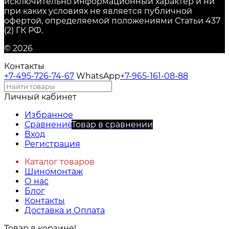
исключительно информационный характер и ни
при каких условиях не является публичной
офертой, определяемой положениями Статьи 437
(2) ГК РФ.
© 2026
Контакты
+7-495-726-74-67
WhatsApp
+7-965-161-08-88
Личный кабинет
Избранное
Сравнение
Товар в сравнении
Вход
Регистрация
Каталог товаров
Шиномонтаж
О нас
Блог
Контакты
Доставка и Оплата
Товар в корзине!