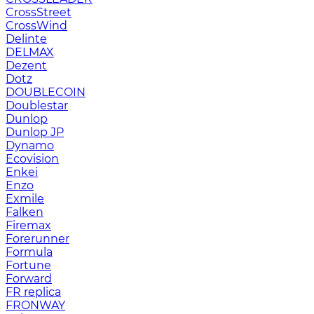
CrossStreet
CrossWind
Delinte
DELMAX
Dezent
Dotz
DOUBLECOIN
Doublestar
Dunlop
Dunlop JP
Dynamo
Ecovision
Enkei
Enzo
Exmile
Falken
Firemax
Forerunner
Formula
Fortune
Forward
FR replica
FRONWAY