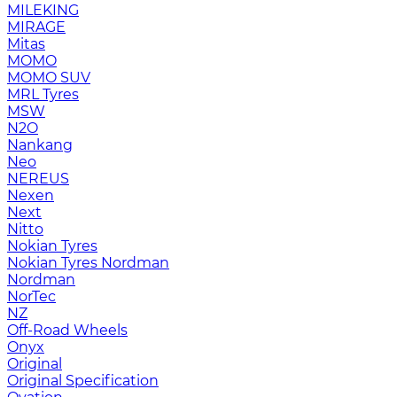
MILEKING
MIRAGE
Mitas
MOMO
MOMO SUV
MRL Tyres
MSW
N2O
Nankang
Neo
NEREUS
Nexen
Next
Nitto
Nokian Tyres
Nokian Tyres Nordman
Nordman
NorTec
NZ
Off-Road Wheels
Onyx
Original
Original Specification