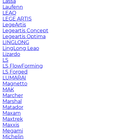
Lassa
Laufenn
LEAO
LEGE ARTIS
LegeArtis
Legeartis Concept
Legeartis Optima
LINGLONG
LingLong Leao
Lizardo
LS
LS FlowForming
LS Forged
LUMARAI
Magnetto
MAK
Marcher
Marshal
Matador
Maxam
Maxtrek
Maxxis
Megami
Michelin