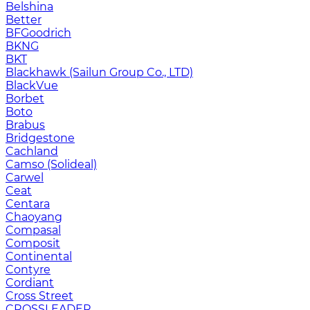
Belshina
Better
BFGoodrich
BKNG
BKT
Blackhawk (Sailun Group Co., LTD)
BlackVue
Borbet
Boto
Brabus
Bridgestone
Cachland
Camso (Solideal)
Carwel
Ceat
Centara
Chaoyang
Compasal
Composit
Continental
Contyre
Cordiant
Cross Street
CROSSLEADER