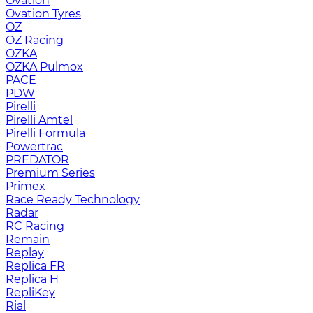
Ovation
Ovation Tyres
OZ
OZ Racing
OZKA
OZKA Pulmox
PACE
PDW
Pirelli
Pirelli Amtel
Pirelli Formula
Powertrac
PREDATOR
Premium Series
Primex
Race Ready Technology
Radar
RC Racing
Remain
Replay
Replica FR
Replica H
RepliKey
Rial