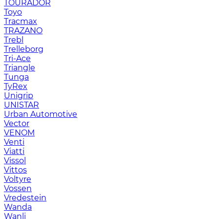
TOURADOR
Toyo
Tracmax
TRAZANO
Trebl
Trelleborg
Tri-Ace
Triangle
Tunga
TyRex
Unigrip
UNISTAR
Urban Automotive
Vector
VENOM
Venti
Viatti
Vissol
Vittos
Voltyre
Vossen
Vredestein
Wanda
Wanli