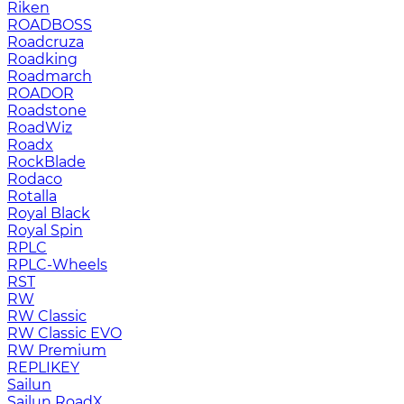
Riken
ROADBOSS
Roadcruza
Roadking
Roadmarch
ROADOR
Roadstone
RoadWiz
Roadx
RockBlade
Rodaco
Rotalla
Royal Black
Royal Spin
RPLC
RPLC-Wheels
RST
RW
RW Classic
RW Classic EVO
RW Premium
RЕPLIKEY
Sailun
Sailun RoadX