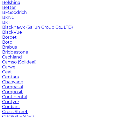
Belshina
Better
BFGoodrich
BKNG
BKT
Blackhawk (Sailun Group Co., LTD)
BlackVue
Borbet
Boto
Brabus
Bridgestone
Cachland
Camso (Solideal)
Carwel
Ceat
Centara
Chaoyang
Compasal
Composit
Continental
Contyre
Cordiant
Cross Street
CROSSLEADER