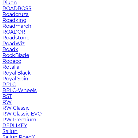
Riken
ROADBOSS
Roadcruza
Roadking
Roadmarch
ROADOR
Roadstone
RoadWiz
Roadx
RockBlade
Rodaco
Rotalla
Royal Black
Royal Spin
RPLC
RPLC-Wheels
RST
RW
RW Classic
RW Classic EVO
RW Premium
RЕPLIKEY
Sailun
Sailun RoadX