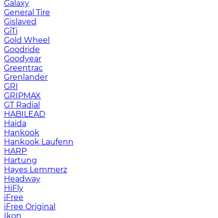
Galaxy
General Tire
Gislaved
GiTi
Gold Wheel
Goodride
Goodyear
Greentrac
Grenlander
GRI
GRIPMAX
GT Radial
HABILEAD
Haida
Hankook
Hankook Laufenn
HARP
Hartung
Hayes Lemmerz
Headway
HiFly
iFree
iFree Original
Ikon