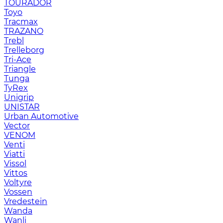
TOURADOR
Toyo
Tracmax
TRAZANO
Trebl
Trelleborg
Tri-Ace
Triangle
Tunga
TyRex
Unigrip
UNISTAR
Urban Automotive
Vector
VENOM
Venti
Viatti
Vissol
Vittos
Voltyre
Vossen
Vredestein
Wanda
Wanli