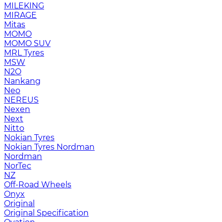
MILEKING
MIRAGE
Mitas
MOMO
MOMO SUV
MRL Tyres
MSW
N2O
Nankang
Neo
NEREUS
Nexen
Next
Nitto
Nokian Tyres
Nokian Tyres Nordman
Nordman
NorTec
NZ
Off-Road Wheels
Onyx
Original
Original Specification