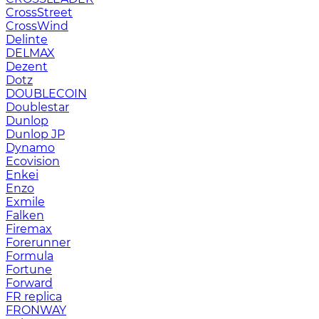
CrossStreet
CrossWind
Delinte
DELMAX
Dezent
Dotz
DOUBLECOIN
Doublestar
Dunlop
Dunlop JP
Dynamo
Ecovision
Enkei
Enzo
Exmile
Falken
Firemax
Forerunner
Formula
Fortune
Forward
FR replica
FRONWAY