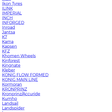
Ikon Tyres
ILINK
IMPERIAL
INCH
INFORGED
Inroad
Jantsa
K7
Kama
Kapsen
KFZ
Khomen Wheels
Kinforest
Kingnate
Kleber
KONIG FLOW FORMED
KONIG MAIN LINE
Kormoran
KRONPRINZ
Kronprinz/Accuride
Kumho
Landsail
Landspider