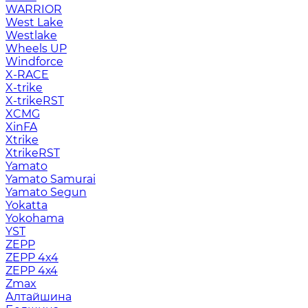
WARRIOR
West Lake
Westlake
Wheels UP
Windforce
X-RACE
X-trike
X-trikeRST
XCMG
XinFA
Xtrike
XtrikeRST
Yamato
Yamato Samurai
Yamato Segun
Yokatta
Yokohama
YST
ZEPP
ZEPP 4x4
ZEPP 4х4
Zmax
Алтайшина