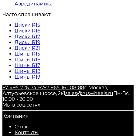
Аэродинамика
Часто спрашивают
Диски R15
Диски R16
Диски R17
Диски R19
Диски R21
Шины R15
Шины R16
Шины R17
Шины R18
Шины R19
+7-495-726-74-67
+7-965-161-08-88
г. Москва,
Алтуфьевское шоссе, 2к1
sales@ruswheels.ru
Пн-Вс
10:00 - 20:00
Мы в соц.сетях
Компания
О нас
Контакты