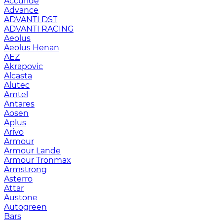
Accuride
Advance
ADVANTI DST
ADVANTI RACING
Aeolus
Aeolus Henan
AEZ
Akrapovic
Alcasta
Alutec
Amtel
Antares
Aosen
Aplus
Arivo
Armour
Armour Lande
Armour Tronmax
Armstrong
Asterro
Attar
Austone
Autogreen
Bars