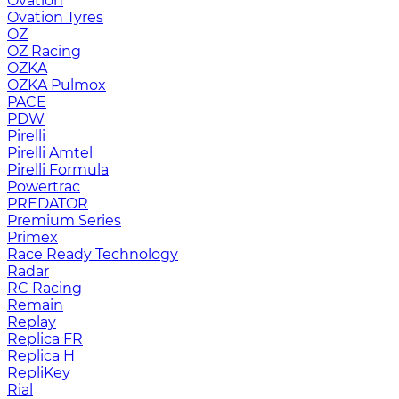
Ovation
Ovation Tyres
OZ
OZ Racing
OZKA
OZKA Pulmox
PACE
PDW
Pirelli
Pirelli Amtel
Pirelli Formula
Powertrac
PREDATOR
Premium Series
Primex
Race Ready Technology
Radar
RC Racing
Remain
Replay
Replica FR
Replica H
RepliKey
Rial