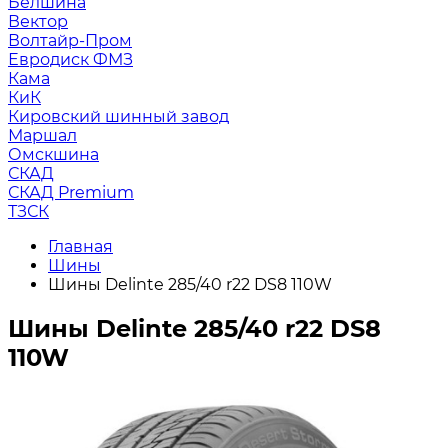
Белшина
Вектор
Волтайр-Пром
Евродиск ФМЗ
Кама
КиК
Кировский шинный завод
Маршал
Омскшина
СКАД
СКАД Premium
ТЗСК
Главная
Шины
Шины Delinte 285/40 r22 DS8 110W
Шины Delinte 285/40 r22 DS8
110W