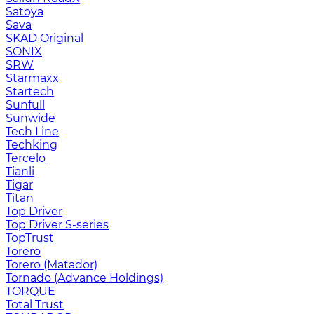
Satoya
Sava
SKAD Original
SONIX
SRW
Starmaxx
Startech
Sunfull
Sunwide
Tech Line
Techking
Tercelo
Tianli
Tigar
Titan
Top Driver
Top Driver S-series
TopTrust
Torero
Torero (Matador)
Tornado (Advance Holdings)
TORQUE
Total Trust