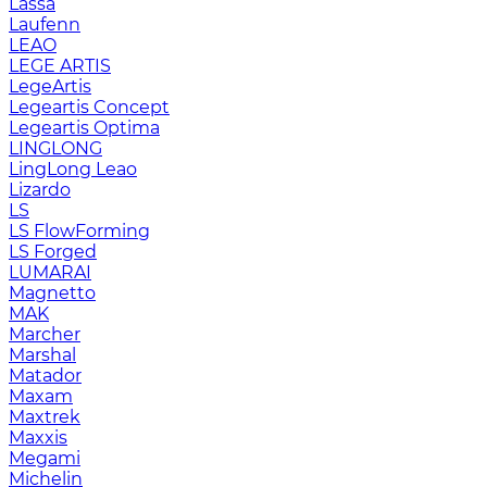
Lassa
Laufenn
LEAO
LEGE ARTIS
LegeArtis
Legeartis Concept
Legeartis Optima
LINGLONG
LingLong Leao
Lizardo
LS
LS FlowForming
LS Forged
LUMARAI
Magnetto
MAK
Marcher
Marshal
Matador
Maxam
Maxtrek
Maxxis
Megami
Michelin