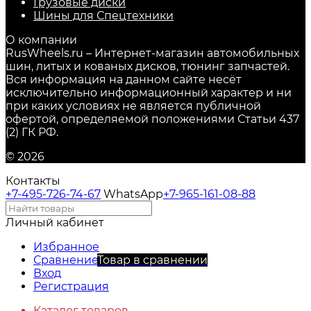
Грузовые диски
Шины для Спецтехники
О компании
RusWheels.ru – Интернет-магазин автомобильных
шин, литых и кованых дисков, тюнинг запчастей.
Вся информация на данном сайте несёт
исключительно информационный характер и ни
при каких условиях не является публичной
офертой, определяемой положениями Статьи 437
(2) ГК РФ.
© 2026
Контакты
+7-495-726-74-67
WhatsApp
+7-965-161-08-88
Личный кабинет
Избранное
Сравнение
Товар в сравнении
Вход
Регистрация
Каталог товаров