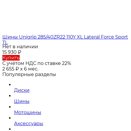
Шины Unigrip 285/40ZR22 110Y XL Lateral Force Sport
TL
Нет в наличии
15 930
₽
Купить
С учётом НДС по ставке 22%
2 655
₽
x 6 мес.
Популярные разделы
Диски
Шины
Мотошины
Аксессуары