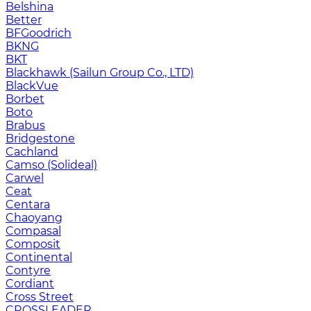
Belshina
Better
BFGoodrich
BKNG
BKT
Blackhawk (Sailun Group Co., LTD)
BlackVue
Borbet
Boto
Brabus
Bridgestone
Cachland
Camso (Solideal)
Carwel
Ceat
Centara
Chaoyang
Compasal
Composit
Continental
Contyre
Cordiant
Cross Street
CROSSLEADER