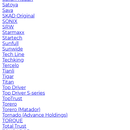
Satoya
Sava
SKAD Original
SONIX
SRW
Starmaxx
Startech
Sunfull
Sunwide
Tech Line
Techking
Tercelo
Tianli
Tigar
Titan
Top Driver
Top Driver S-series
TopTrust
Torero
Torero (Matador)
Tornado (Advance Holdings)
TORQUE
Total Trust