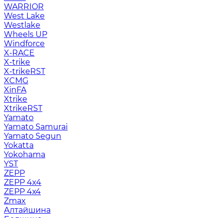
WARRIOR
West Lake
Westlake
Wheels UP
Windforce
X-RACE
X-trike
X-trikeRST
XCMG
XinFA
Xtrike
XtrikeRST
Yamato
Yamato Samurai
Yamato Segun
Yokatta
Yokohama
YST
ZEPP
ZEPP 4x4
ZEPP 4х4
Zmax
Алтайшина