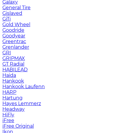
Galaxy
General Tire
Gislaved
GiTi
Gold Wheel
Goodride
Goodyear
Greentrac
Grenlander
GRI
GRIPMAX
GT Radial
HABILEAD
Haida
Hankook
Hankook Laufenn
HARP
Hartung
Hayes Lemmerz
Headway
HiFly
iFree
iFree Original
Ikon