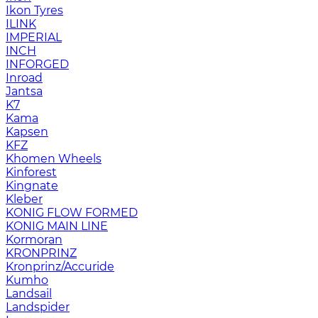
Ikon Tyres
ILINK
IMPERIAL
INCH
INFORGED
Inroad
Jantsa
K7
Kama
Kapsen
KFZ
Khomen Wheels
Kinforest
Kingnate
Kleber
KONIG FLOW FORMED
KONIG MAIN LINE
Kormoran
KRONPRINZ
Kronprinz/Accuride
Kumho
Landsail
Landspider