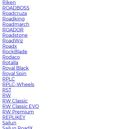
Riken
ROADBOSS
Roadcruza
Roadking
Roadmarch
ROADOR
Roadstone
RoadWiz
Roadx
RockBlade
Rodaco
Rotalla
Royal Black
Royal Spin
RPLC
RPLC-Wheels
RST
RW
RW Classic
RW Classic EVO
RW Premium
RЕPLIKEY
Sailun
Sailun RoadX