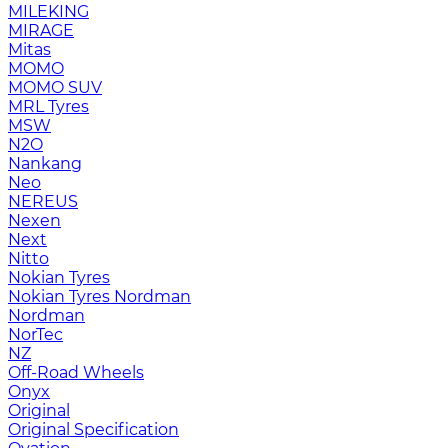
MILEKING
MIRAGE
Mitas
MOMO
MOMO SUV
MRL Tyres
MSW
N2O
Nankang
Neo
NEREUS
Nexen
Next
Nitto
Nokian Tyres
Nokian Tyres Nordman
Nordman
NorTec
NZ
Off-Road Wheels
Onyx
Original
Original Specification