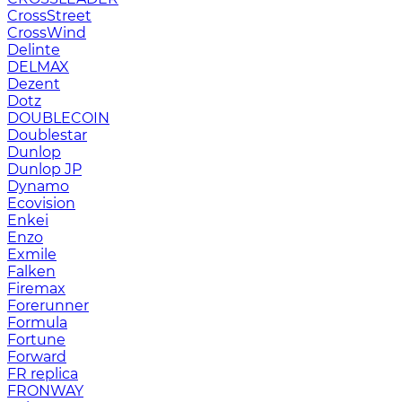
CrossStreet
CrossWind
Delinte
DELMAX
Dezent
Dotz
DOUBLECOIN
Doublestar
Dunlop
Dunlop JP
Dynamo
Ecovision
Enkei
Enzo
Exmile
Falken
Firemax
Forerunner
Formula
Fortune
Forward
FR replica
FRONWAY