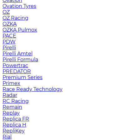
Ovation
Ovation Tyres
OZ
OZ Racing
OZKA
OZKA Pulmox
PACE
PDW
Pirelli
Pirelli Amtel
Pirelli Formula
Powertrac
PREDATOR
Premium Series
Primex
Race Ready Technology
Radar
RC Racing
Remain
Replay
Replica FR
Replica H
RepliKey
Rial