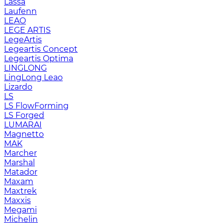
Lassa
Laufenn
LEAO
LEGE ARTIS
LegeArtis
Legeartis Concept
Legeartis Optima
LINGLONG
LingLong Leao
Lizardo
LS
LS FlowForming
LS Forged
LUMARAI
Magnetto
MAK
Marcher
Marshal
Matador
Maxam
Maxtrek
Maxxis
Megami
Michelin