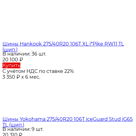
Шины Hankook 275/40R20 106T XL i*Pike RW11 TL
(шип.)
В наличии: 36 шт.
20 100
₽
Купить
С учётом НДС по ставке 22%
3 350
₽
x 6 мес.
Шины Yokohama 275/40R20 106T iceGuard Stud iG65
TL (шип.)
В наличии: 9 шт.
20 310
₽