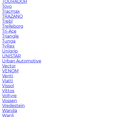
TOURADOR
Toyo
Tracmax
TRAZANO
Trebl
Trelleborg
Tri-Ace
Triangle
Tunga
TyRex
Unigrip
UNISTAR
Urban Automotive
Vector
VENOM
Venti
Viatti
Vissol
Vittos
Voltyre
Vossen
Vredestein
Wanda
Wanli