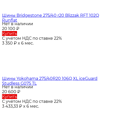
Шины Bridgestone 275/40 r20 Blizzak RFT 102Q
Runflat
Нет в наличии
20 100
₽
Купить
С учётом НДС по ставке 22%
3 350
₽
x 6 мес.
Шины Yokohama 275/40R20 106Q XL iceGuard
Studless G075 TL
Нет в наличии
20 600
₽
Купить
С учётом НДС по ставке 22%
3 433,33
₽
x 6 мес.