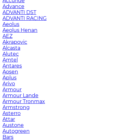
Accuride
Advance
ADVANTI DST
ADVANTI RACING
Aeolus
Aeolus Henan
AEZ
Akrapovic
Alcasta
Alutec
Amtel
Antares
Aosen
Aplus
Arivo
Armour
Armour Lande
Armour Tronmax
Armstrong
Asterro
Attar
Austone
Autogreen
Bars