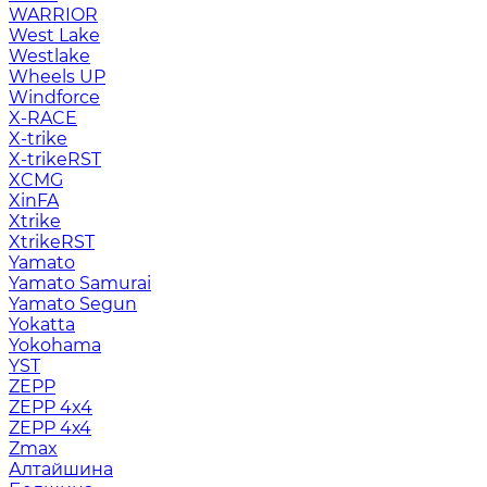
WARRIOR
West Lake
Westlake
Wheels UP
Windforce
X-RACE
X-trike
X-trikeRST
XCMG
XinFA
Xtrike
XtrikeRST
Yamato
Yamato Samurai
Yamato Segun
Yokatta
Yokohama
YST
ZEPP
ZEPP 4x4
ZEPP 4х4
Zmax
Алтайшина