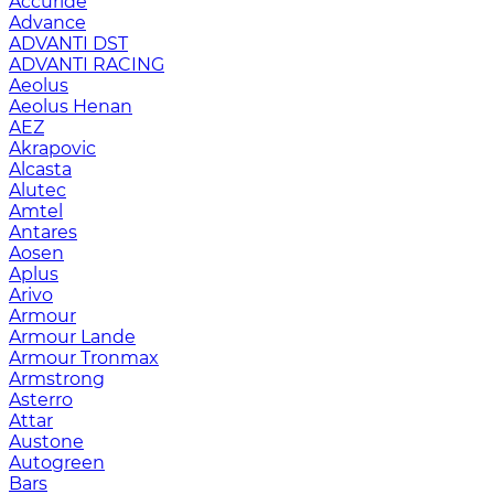
Accuride
Advance
ADVANTI DST
ADVANTI RACING
Aeolus
Aeolus Henan
AEZ
Akrapovic
Alcasta
Alutec
Amtel
Antares
Aosen
Aplus
Arivo
Armour
Armour Lande
Armour Tronmax
Armstrong
Asterro
Attar
Austone
Autogreen
Bars