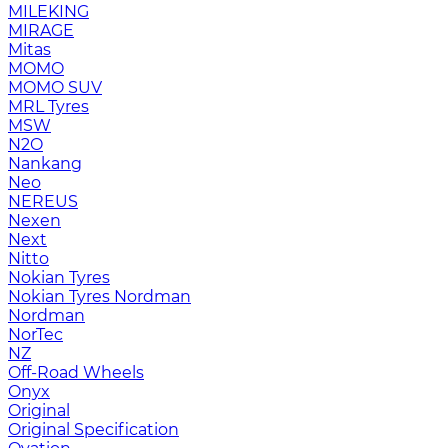
MILEKING
MIRAGE
Mitas
MOMO
MOMO SUV
MRL Tyres
MSW
N2O
Nankang
Neo
NEREUS
Nexen
Next
Nitto
Nokian Tyres
Nokian Tyres Nordman
Nordman
NorTec
NZ
Off-Road Wheels
Onyx
Original
Original Specification