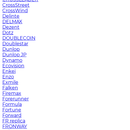
CrossStreet
CrossWind
Delinte
DELMAX
Dezent
Dotz
DOUBLECOIN
Doublestar
Dunlop
Dunlop JP
Dynamo
Ecovision
Enkei
Enzo
Exmile
Falken
Firemax
Forerunner
Formula
Fortune
Forward
FR replica
FRONWAY