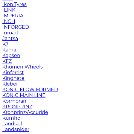
Ikon Tyres
ILINK
IMPERIAL
INCH
INFORGED
Inroad
Jantsa
K7
Kama
Kapsen
KFZ
Khomen Wheels
Kinforest
Kingnate
Kleber
KONIG FLOW FORMED
KONIG MAIN LINE
Kormoran
KRONPRINZ
Kronprinz/Accuride
Kumho
Landsail
Landspider