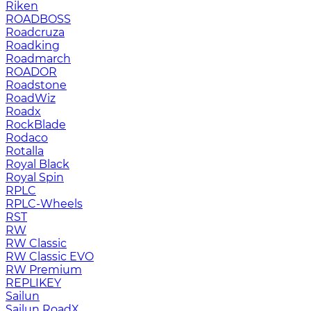
Riken
ROADBOSS
Roadcruza
Roadking
Roadmarch
ROADOR
Roadstone
RoadWiz
Roadx
RockBlade
Rodaco
Rotalla
Royal Black
Royal Spin
RPLC
RPLC-Wheels
RST
RW
RW Classic
RW Classic EVO
RW Premium
RЕPLIKEY
Sailun
Sailun RoadX