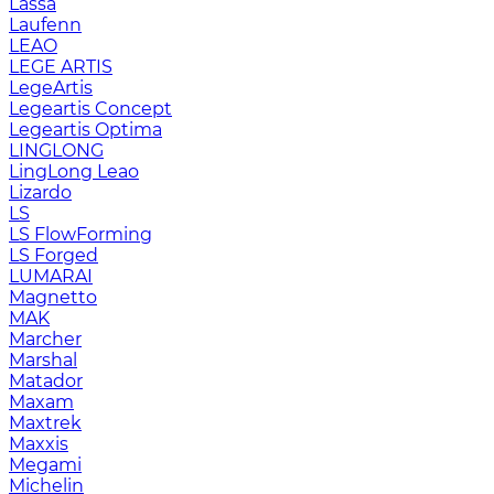
Lassa
Laufenn
LEAO
LEGE ARTIS
LegeArtis
Legeartis Concept
Legeartis Optima
LINGLONG
LingLong Leao
Lizardo
LS
LS FlowForming
LS Forged
LUMARAI
Magnetto
MAK
Marcher
Marshal
Matador
Maxam
Maxtrek
Maxxis
Megami
Michelin