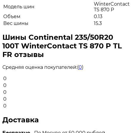
WinterContact
Модель шин
TS 870 P
Объем
0.13
Вес шины
15.3
Шины Continental 235/50R20
100T WinterContact TS 870 P TL
FR отзывы
Средняя оценка покупателей:
(
0
)
0
0
0
0
0
Доставка
Бесплатно
- По Москве от 50 000 рублей