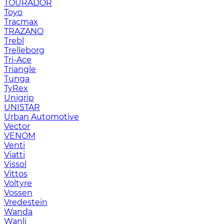
TOURADOR
Toyo
Tracmax
TRAZANO
Trebl
Trelleborg
Tri-Ace
Triangle
Tunga
TyRex
Unigrip
UNISTAR
Urban Automotive
Vector
VENOM
Venti
Viatti
Vissol
Vittos
Voltyre
Vossen
Vredestein
Wanda
Wanli