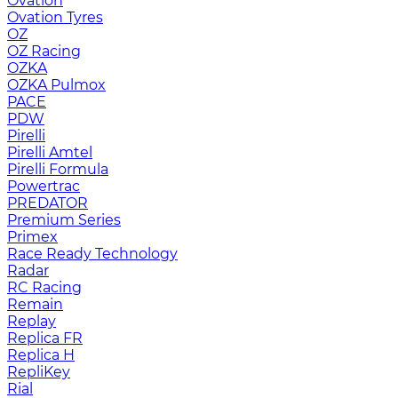
Ovation
Ovation Tyres
OZ
OZ Racing
OZKA
OZKA Pulmox
PACE
PDW
Pirelli
Pirelli Amtel
Pirelli Formula
Powertrac
PREDATOR
Premium Series
Primex
Race Ready Technology
Radar
RC Racing
Remain
Replay
Replica FR
Replica H
RepliKey
Rial