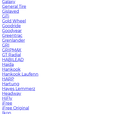
Galaxy
General Tire
Gislaved
GiTi
Gold Wheel
Goodride
Goodyear
Greentrac
Grenlander
GRI
GRIPMAX
GT Radial
HABILEAD
Haida
Hankook
Hankook Laufenn
HARP
Hartung
Hayes Lemmerz
Headway
HiFly
iFree
iFree Original
Ikon