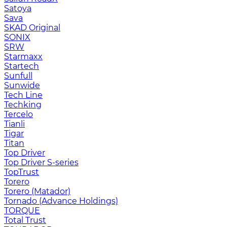
Satoya
Sava
SKAD Original
SONIX
SRW
Starmaxx
Startech
Sunfull
Sunwide
Tech Line
Techking
Tercelo
Tianli
Tigar
Titan
Top Driver
Top Driver S-series
TopTrust
Torero
Torero (Matador)
Tornado (Advance Holdings)
TORQUE
Total Trust