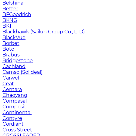
Belshina
Better
BFGoodrich
BKNG
BKT
Blackhawk (Sailun Group Co., LTD)
BlackVue
Borbet
Boto
Brabus
Bridgestone
Cachland
Camso (Solideal)
Carwel
Ceat
Centara
Chaoyang
Compasal
Composit
Continental
Contyre
Cordiant
Cross Street
CROSSLEADER