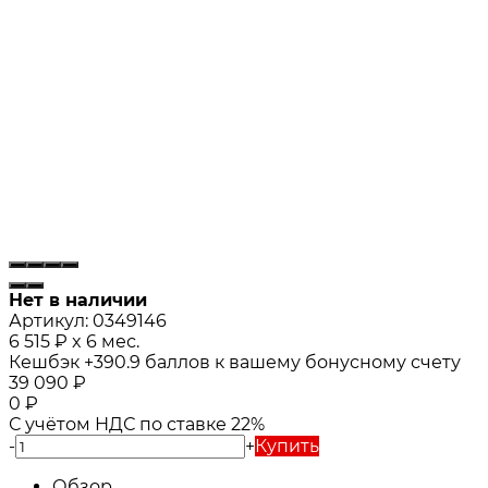
Нет в наличии
Артикул:
0349146
6 515
₽
x 6 мес.
Кешбэк
+390.9
баллов к вашему бонусному счету
39 090
₽
0
₽
С учётом НДС по ставке 22%
-
+
Купить
Обзор