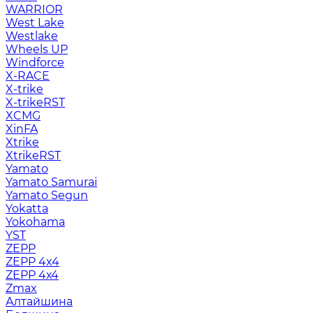
WARRIOR
West Lake
Westlake
Wheels UP
Windforce
X-RACE
X-trike
X-trikeRST
XCMG
XinFA
Xtrike
XtrikeRST
Yamato
Yamato Samurai
Yamato Segun
Yokatta
Yokohama
YST
ZEPP
ZEPP 4x4
ZEPP 4х4
Zmax
Алтайшина