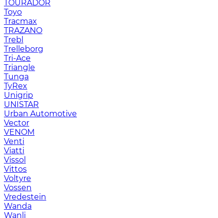
TOURADOR
Toyo
Tracmax
TRAZANO
Trebl
Trelleborg
Tri-Ace
Triangle
Tunga
TyRex
Unigrip
UNISTAR
Urban Automotive
Vector
VENOM
Venti
Viatti
Vissol
Vittos
Voltyre
Vossen
Vredestein
Wanda
Wanli