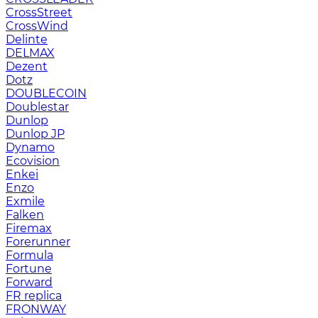
CrossStreet
CrossWind
Delinte
DELMAX
Dezent
Dotz
DOUBLECOIN
Doublestar
Dunlop
Dunlop JP
Dynamo
Ecovision
Enkei
Enzo
Exmile
Falken
Firemax
Forerunner
Formula
Fortune
Forward
FR replica
FRONWAY