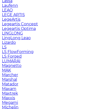
Lassa
Laufenn
LEAO
LEGE ARTIS
LegeArtis
Legeartis Concept
Legeartis Optima
LINGLONG
LingLong Leao
Lizardo
LS
LS FlowForming
LS Forged
LUMARAI
Magnetto
MAK
Marcher
Marshal
Matador
Maxam
Maxtrek
Maxxis
Megami
Michelin