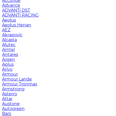
Accuride
Advance
ADVANTI DST
ADVANTI RACING
Aeolus
Aeolus Henan
AEZ
Akrapovic
Alcasta
Alutec
Amtel
Antares
Aosen
Aplus
Arivo
Armour
Armour Lande
Armour Tronmax
Armstrong
Asterro
Attar
Austone
Autogreen
Bars