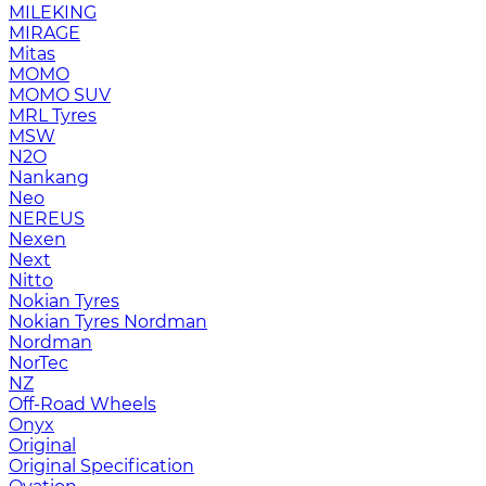
MILEKING
MIRAGE
Mitas
MOMO
MOMO SUV
MRL Tyres
MSW
N2O
Nankang
Neo
NEREUS
Nexen
Next
Nitto
Nokian Tyres
Nokian Tyres Nordman
Nordman
NorTec
NZ
Off-Road Wheels
Onyx
Original
Original Specification