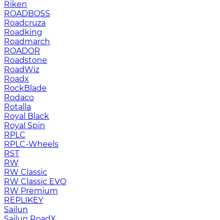
Riken
ROADBOSS
Roadcruza
Roadking
Roadmarch
ROADOR
Roadstone
RoadWiz
Roadx
RockBlade
Rodaco
Rotalla
Royal Black
Royal Spin
RPLC
RPLC-Wheels
RST
RW
RW Classic
RW Classic EVO
RW Premium
RЕPLIKEY
Sailun
Sailun RoadX