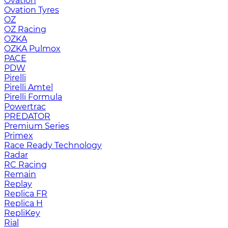
Ovation
Ovation Tyres
OZ
OZ Racing
OZKA
OZKA Pulmox
PACE
PDW
Pirelli
Pirelli Amtel
Pirelli Formula
Powertrac
PREDATOR
Premium Series
Primex
Race Ready Technology
Radar
RC Racing
Remain
Replay
Replica FR
Replica H
RepliKey
Rial