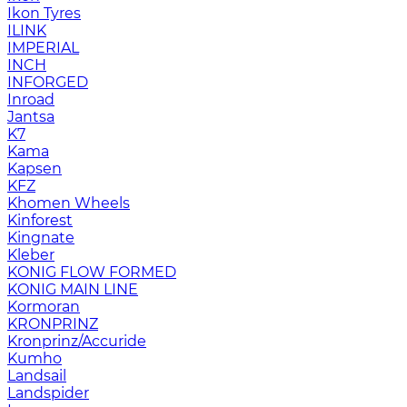
Ikon Tyres
ILINK
IMPERIAL
INCH
INFORGED
Inroad
Jantsa
K7
Kama
Kapsen
KFZ
Khomen Wheels
Kinforest
Kingnate
Kleber
KONIG FLOW FORMED
KONIG MAIN LINE
Kormoran
KRONPRINZ
Kronprinz/Accuride
Kumho
Landsail
Landspider