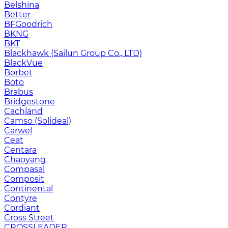
Belshina
Better
BFGoodrich
BKNG
BKT
Blackhawk (Sailun Group Co., LTD)
BlackVue
Borbet
Boto
Brabus
Bridgestone
Cachland
Camso (Solideal)
Carwel
Ceat
Centara
Chaoyang
Compasal
Composit
Continental
Contyre
Cordiant
Cross Street
CROSSLEADER