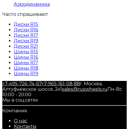
Аэродинамика
Часто спрашивают
Диски R15
Диски R16
Диски R17
Диски R19
Диски R21
Шины R15
Шины R16
Шины R17
Шины R18
Шины R19
+7-495-726-74-67
+7-965-161-08-88
г. Москва,
Алтуфьевское шоссе, 2к1
sales@ruswheels.ru
Пн-Вс
10:00 - 20:00
Мы в соц.сетях
Компания
О нас
Контакты