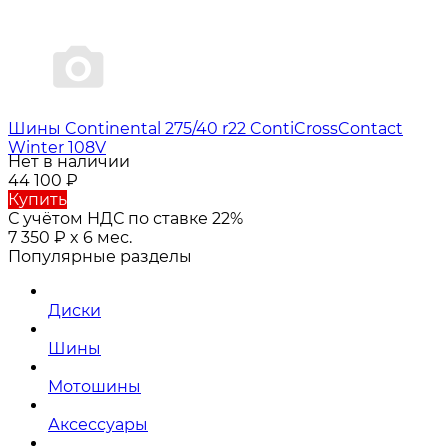
Шины Continental 275/40 r22 ContiCrossContact
Winter 108V
Нет в наличии
44 100
₽
Купить
С учётом НДС по ставке 22%
7 350
₽
x 6 мес.
Популярные разделы
Диски
Шины
Мотошины
Аксессуары