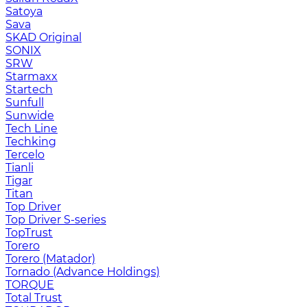
Satoya
Sava
SKAD Original
SONIX
SRW
Starmaxx
Startech
Sunfull
Sunwide
Tech Line
Techking
Tercelo
Tianli
Tigar
Titan
Top Driver
Top Driver S-series
TopTrust
Torero
Torero (Matador)
Tornado (Advance Holdings)
TORQUE
Total Trust