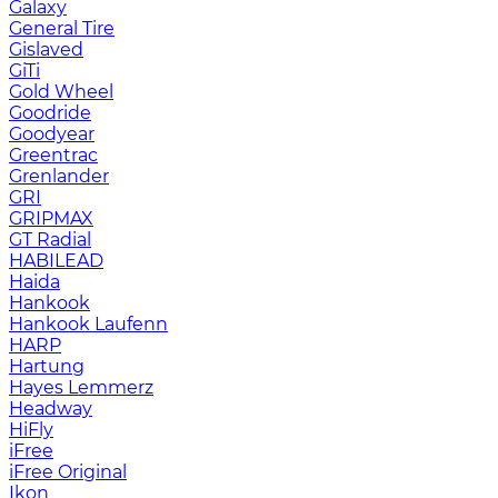
Galaxy
General Tire
Gislaved
GiTi
Gold Wheel
Goodride
Goodyear
Greentrac
Grenlander
GRI
GRIPMAX
GT Radial
HABILEAD
Haida
Hankook
Hankook Laufenn
HARP
Hartung
Hayes Lemmerz
Headway
HiFly
iFree
iFree Original
Ikon