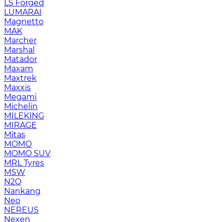
LS Forged
LUMARAI
Magnetto
MAK
Marcher
Marshal
Matador
Maxam
Maxtrek
Maxxis
Megami
Michelin
MILEKING
MIRAGE
Mitas
MOMO
MOMO SUV
MRL Tyres
MSW
N2O
Nankang
Neo
NEREUS
Nexen