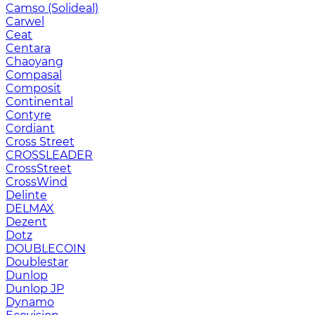
Camso (Solideal)
Carwel
Ceat
Centara
Chaoyang
Compasal
Composit
Continental
Contyre
Cordiant
Cross Street
CROSSLEADER
CrossStreet
CrossWind
Delinte
DELMAX
Dezent
Dotz
DOUBLECOIN
Doublestar
Dunlop
Dunlop JP
Dynamo