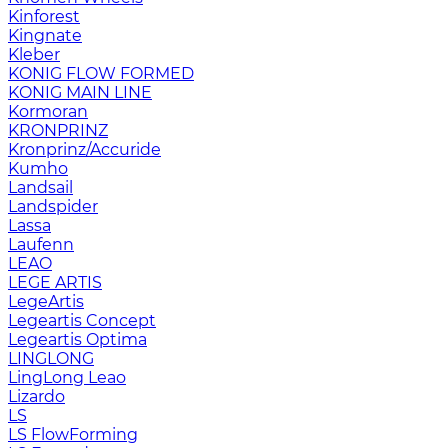
Kinforest
Kingnate
Kleber
KONIG FLOW FORMED
KONIG MAIN LINE
Kormoran
KRONPRINZ
Kronprinz/Accuride
Kumho
Landsail
Landspider
Lassa
Laufenn
LEAO
LEGE ARTIS
LegeArtis
Legeartis Concept
Legeartis Optima
LINGLONG
LingLong Leao
Lizardo
LS
LS FlowForming