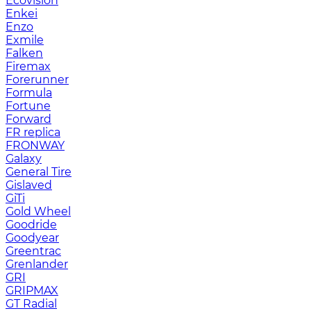
Ecovision
Enkei
Enzo
Exmile
Falken
Firemax
Forerunner
Formula
Fortune
Forward
FR replica
FRONWAY
Galaxy
General Tire
Gislaved
GiTi
Gold Wheel
Goodride
Goodyear
Greentrac
Grenlander
GRI
GRIPMAX
GT Radial