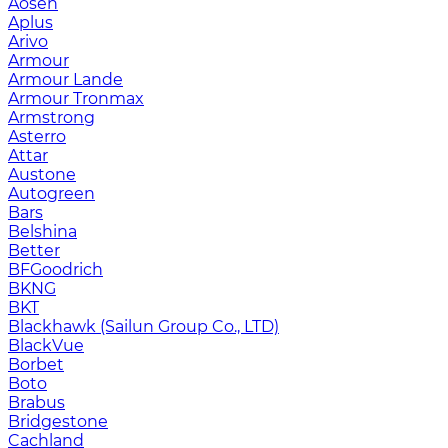
Aosen
Aplus
Arivo
Armour
Armour Lande
Armour Tronmax
Armstrong
Asterro
Attar
Austone
Autogreen
Bars
Belshina
Better
BFGoodrich
BKNG
BKT
Blackhawk (Sailun Group Co., LTD)
BlackVue
Borbet
Boto
Brabus
Bridgestone
Cachland