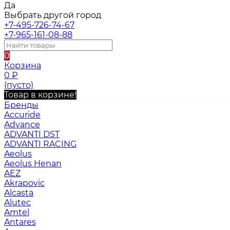
Да
Выбрать другой город
+7-495-726-74-67
+7-965-161-08-88
0
Корзина
0
₽
(пусто)
Товар в корзине!
Бренды
Accuride
Advance
ADVANTI DST
ADVANTI RACING
Aeolus
Aeolus Henan
AEZ
Akrapovic
Alcasta
Alutec
Amtel
Antares