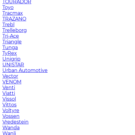
TOURADOR
Toyo
Tracmax
TRAZANO
Trebl
Trelleborg
Tri-Ace
Triangle
Tunga
TyRex
Unigrip
UNISTAR
Urban Automotive
Vector
VENOM
Venti
Viatti
Vissol
Vittos
Voltyre
Vossen
Vredestein
Wanda
Wanli