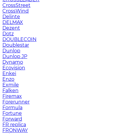
CrossStreet
CrossWind
Delinte
DELMAX
Dezent
Dotz
DOUBLECOIN
Doublestar
Dunlop
Dunlop JP
Dynamo
Ecovision
Enkei
Enzo
Exmile
Falken
Firemax
Forerunner
Formula
Fortune
Forward
FR replica
FRONWAY