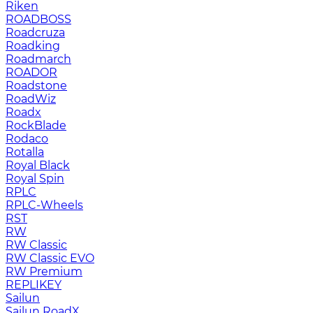
Riken
ROADBOSS
Roadcruza
Roadking
Roadmarch
ROADOR
Roadstone
RoadWiz
Roadx
RockBlade
Rodaco
Rotalla
Royal Black
Royal Spin
RPLC
RPLC-Wheels
RST
RW
RW Classic
RW Classic EVO
RW Premium
RЕPLIKEY
Sailun
Sailun RoadX