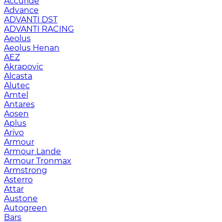
Accuride
Advance
ADVANTI DST
ADVANTI RACING
Aeolus
Aeolus Henan
AEZ
Akrapovic
Alcasta
Alutec
Amtel
Antares
Aosen
Aplus
Arivo
Armour
Armour Lande
Armour Tronmax
Armstrong
Asterro
Attar
Austone
Autogreen
Bars