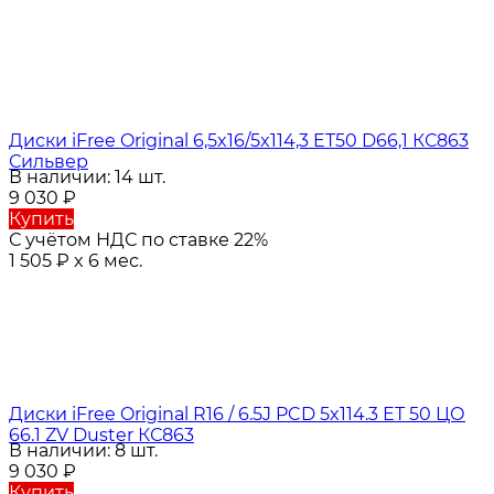
Диски iFree Original 6,5x16/5x114,3 ET50 D66,1 КС863
Сильвер
В наличии: 14 шт.
9 030
₽
Купить
С учётом НДС по ставке 22%
1 505
₽
x 6 мес.
Диски iFree Original R16 / 6.5J PCD 5x114.3 ЕТ 50 ЦО
66.1 ZV Duster КС863
В наличии: 8 шт.
9 030
₽
Купить