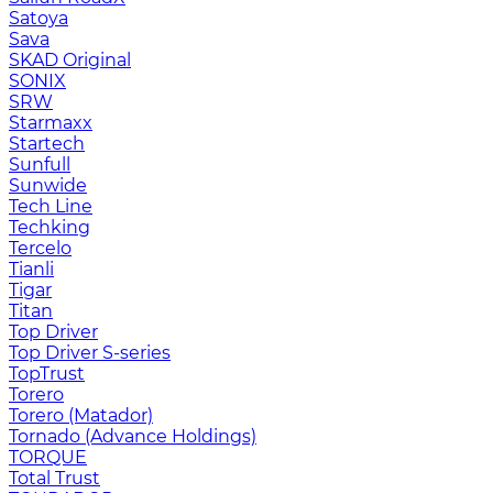
Satoya
Sava
SKAD Original
SONIX
SRW
Starmaxx
Startech
Sunfull
Sunwide
Tech Line
Techking
Tercelo
Tianli
Tigar
Titan
Top Driver
Top Driver S-series
TopTrust
Torero
Torero (Matador)
Tornado (Advance Holdings)
TORQUE
Total Trust