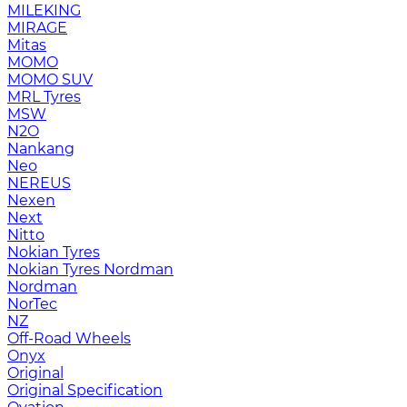
MILEKING
MIRAGE
Mitas
MOMO
MOMO SUV
MRL Tyres
MSW
N2O
Nankang
Neo
NEREUS
Nexen
Next
Nitto
Nokian Tyres
Nokian Tyres Nordman
Nordman
NorTec
NZ
Off-Road Wheels
Onyx
Original
Original Specification