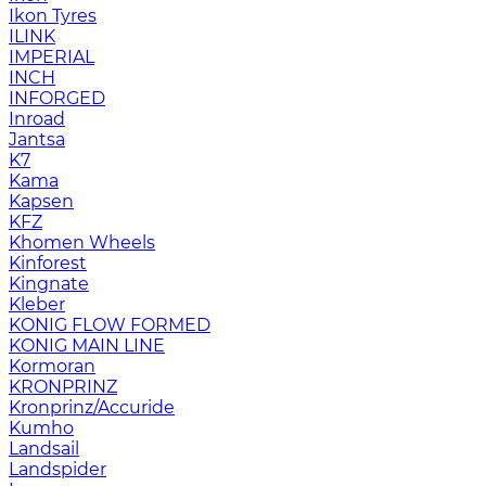
Ikon Tyres
ILINK
IMPERIAL
INCH
INFORGED
Inroad
Jantsa
K7
Kama
Kapsen
KFZ
Khomen Wheels
Kinforest
Kingnate
Kleber
KONIG FLOW FORMED
KONIG MAIN LINE
Kormoran
KRONPRINZ
Kronprinz/Accuride
Kumho
Landsail
Landspider