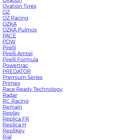
Ovation
Ovation Tyres
OZ
OZ Racing
OZKA
OZKA Pulmox
PACE
PDW
Pirelli
Pirelli Amtel
Pirelli Formula
Powertrac
PREDATOR
Premium Series
Primex
Race Ready Technology
Radar
RC Racing
Remain
Replay
Replica FR
Replica H
RepliKey
Rial