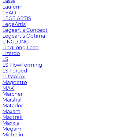
Lassa
Laufenn
LEAO
LEGE ARTIS
LegeArtis
Legeartis Concept
Legeartis Optima
LINGLONG
LingLong Leao
Lizardo
LS
LS FlowForming
LS Forged
LUMARAI
Magnetto
MAK
Marcher
Marshal
Matador
Maxam
Maxtrek
Maxxis
Megami
Michelin