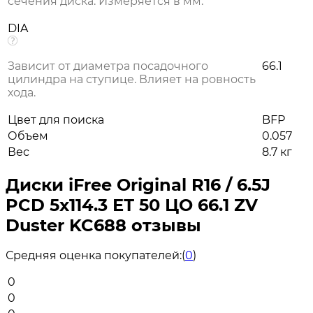
сечения диска. Измеряется в мм.
DIA
Зависит от диаметра посадочного
66.1
цилиндра на ступице. Влияет на ровность
хода.
Цвет для поиска
BFP
Объем
0.057
Вес
8.7 кг
Диски iFree Original R16 / 6.5J
PCD 5x114.3 ЕТ 50 ЦО 66.1 ZV
Duster KC688 отзывы
Средняя оценка покупателей:
(
0
)
0
0