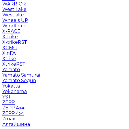
WARRIOR
West Lake
Westlake
Wheels UP
Windforce
X-RACE
X-trike
X-trikeRST
XCMG
XinFA
Xtrike
XtrikeRST
Yamato
Yamato Samurai
Yamato Segun
Yokatta
Yokohama
YST
ZEPP
ZEPP 4x4
ZEPP 4х4
Zmax
Алтайшина