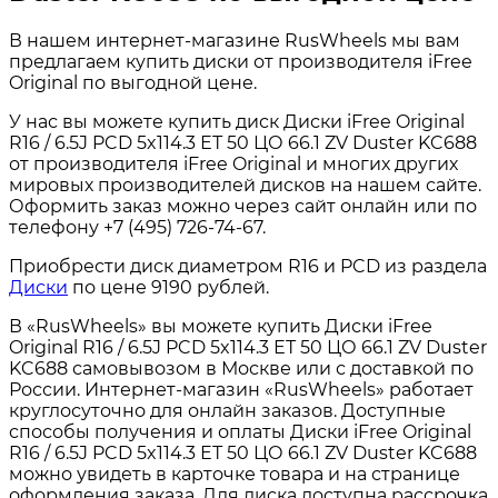
В нашем интернет-магазине RusWheels мы вам
предлагаем купить диски от производителя iFree
Original по выгодной цене.
У нас вы можете купить диск Диски iFree Original
R16 / 6.5J PCD 5x114.3 ЕТ 50 ЦО 66.1 ZV Duster KC688
от производителя iFree Original и многих других
мировых производителей дисков на нашем сайте.
Оформить заказ можно через сайт онлайн или по
телефону +7 (495) 726-74-67.
Приобрести диск диаметром R16 и PCD из раздела
Диски
по цене 9190 рублей.
В «RusWheels» вы можете купить Диски iFree
Original R16 / 6.5J PCD 5x114.3 ЕТ 50 ЦО 66.1 ZV Duster
KC688 самовывозом в Москве или с доставкой по
России. Интернет-магазин «RusWheels» работает
круглосуточно для онлайн заказов. Доступные
способы получения и оплаты Диски iFree Original
R16 / 6.5J PCD 5x114.3 ЕТ 50 ЦО 66.1 ZV Duster KC688
можно увидеть в карточке товара и на странице
оформления заказа. Для диска доступна рассрочка