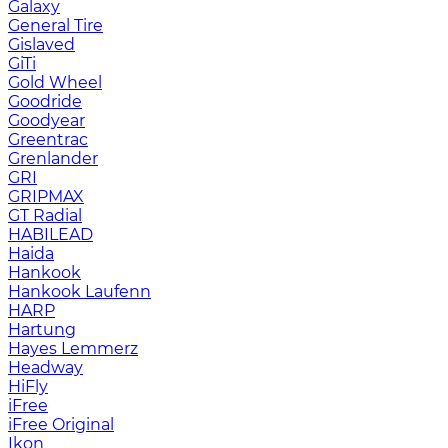
Galaxy
General Tire
Gislaved
GiTi
Gold Wheel
Goodride
Goodyear
Greentrac
Grenlander
GRI
GRIPMAX
GT Radial
HABILEAD
Haida
Hankook
Hankook Laufenn
HARP
Hartung
Hayes Lemmerz
Headway
HiFly
iFree
iFree Original
Ikon