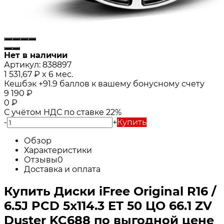
Нет в наличии
Артикул:
838897
1 531,67
₽
x 6 мес.
Кешбэк
+91.9
баллов к вашему бонусному счету
9 190
₽
0
₽
С учётом НДС по ставке 22%
-
+
Купить
Обзор
Характеристики
Отзывы
0
Доставка и оплата
Купить Диски iFree Original R16 /
6.5J PCD 5x114.3 ЕТ 50 ЦО 66.1 ZV
Duster KC688 по выгодной цене