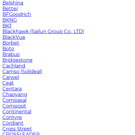
Belshina
Better
BFGoodrich
BKNG
BKT
Blackhawk (Sailun Group Co., LTD)
BlackVue
Borbet
Boto
Brabus
Bridgestone
Cachland
Camso (Solideal)
Carwel
Ceat
Centara
Chaoyang
Compasal
Composit
Continental
Contyre
Cordiant
Cross Street
CROSSLEADER