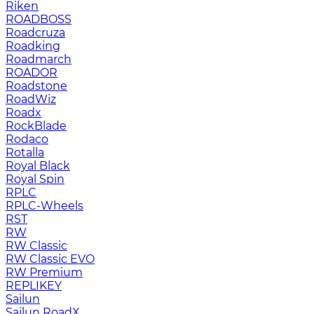
Riken
ROADBOSS
Roadcruza
Roadking
Roadmarch
ROADOR
Roadstone
RoadWiz
Roadx
RockBlade
Rodaco
Rotalla
Royal Black
Royal Spin
RPLC
RPLC-Wheels
RST
RW
RW Classic
RW Classic EVO
RW Premium
RЕPLIKEY
Sailun
Sailun RoadX