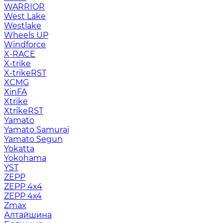
WARRIOR
West Lake
Westlake
Wheels UP
Windforce
X-RACE
X-trike
X-trikeRST
XCMG
XinFA
Xtrike
XtrikeRST
Yamato
Yamato Samurai
Yamato Segun
Yokatta
Yokohama
YST
ZEPP
ZEPP 4x4
ZEPP 4х4
Zmax
Алтайшина