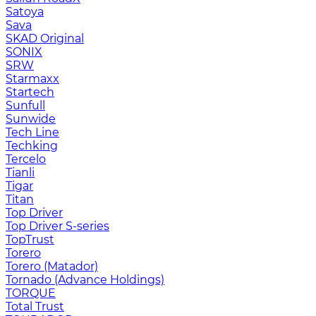
Satoya
Sava
SKAD Original
SONIX
SRW
Starmaxx
Startech
Sunfull
Sunwide
Tech Line
Techking
Tercelo
Tianli
Tigar
Titan
Top Driver
Top Driver S-series
TopTrust
Torero
Torero (Matador)
Tornado (Advance Holdings)
TORQUE
Total Trust