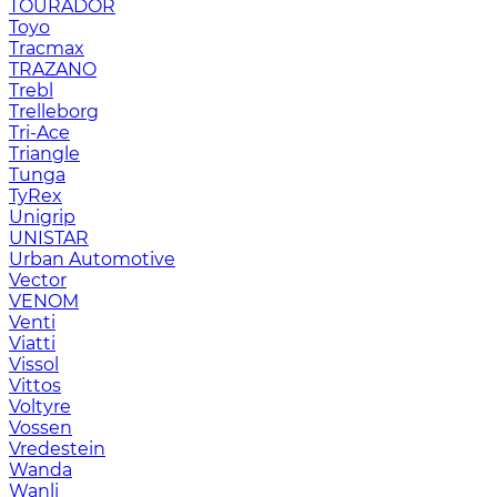
TOURADOR
Toyo
Tracmax
TRAZANO
Trebl
Trelleborg
Tri-Ace
Triangle
Tunga
TyRex
Unigrip
UNISTAR
Urban Automotive
Vector
VENOM
Venti
Viatti
Vissol
Vittos
Voltyre
Vossen
Vredestein
Wanda
Wanli