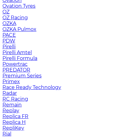
Ovation
Ovation Tyres
OZ
OZ Racing
OZKA
OZKA Pulmox
PACE
PDW
Pirelli
Pirelli Amtel
Pirelli Formula
Powertrac
PREDATOR
Premium Series
Primex
Race Ready Technology
Radar
RC Racing
Remain
Replay
Replica FR
Replica H
RepliKey
Rial