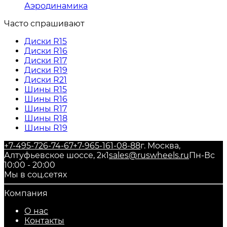
Аэродинамика
Часто спрашивают
Диски R15
Диски R16
Диски R17
Диски R19
Диски R21
Шины R15
Шины R16
Шины R17
Шины R18
Шины R19
+7-495-726-74-67
+7-965-161-08-88
г. Москва,
Алтуфьевское шоссе, 2к1
sales@ruswheels.ru
Пн-Вс
10:00 - 20:00
Мы в соц.сетях
Компания
О нас
Контакты