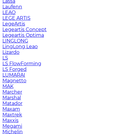
Lassa
Laufenn
LEAO
LEGE ARTIS
LegeArtis
Legeartis Concept
Legeartis Optima
LINGLONG
LingLong Leao
Lizardo
LS
LS FlowForming
LS Forged
LUMARAI
Magnetto
MAK
Marcher
Marshal
Matador
Maxam
Maxtrek
Maxxis
Megami
Michelin