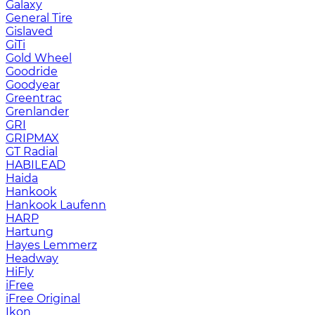
Galaxy
General Tire
Gislaved
GiTi
Gold Wheel
Goodride
Goodyear
Greentrac
Grenlander
GRI
GRIPMAX
GT Radial
HABILEAD
Haida
Hankook
Hankook Laufenn
HARP
Hartung
Hayes Lemmerz
Headway
HiFly
iFree
iFree Original
Ikon