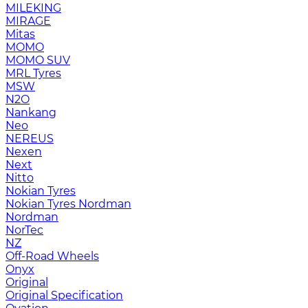
MILEKING
MIRAGE
Mitas
MOMO
MOMO SUV
MRL Tyres
MSW
N2O
Nankang
Neo
NEREUS
Nexen
Next
Nitto
Nokian Tyres
Nokian Tyres Nordman
Nordman
NorTec
NZ
Off-Road Wheels
Onyx
Original
Original Specification