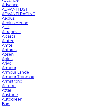
Accuride
Advance
ADVANTI DST
ADVANTI RACING
Aeolus
Aeolus Henan
AEZ
Akrapovic
Alcasta
Alutec
Amtel
Antares
Aosen
Aplus
Arivo
Armour
Armour Lande
Armour Tronmax
Armstrong
Asterro
Attar
Austone
Autogreen
Bars