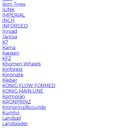
Ikon Tyres
ILINK
IMPERIAL
INCH
INFORGED
Inroad
Jantsa
K7
Kama
Kapsen
KFZ
Khomen Wheels
Kinforest
Kingnate
Kleber
KONIG FLOW FORMED
KONIG MAIN LINE
Kormoran
KRONPRINZ
Kronprinz/Accuride
Kumho
Landsail
Landspider