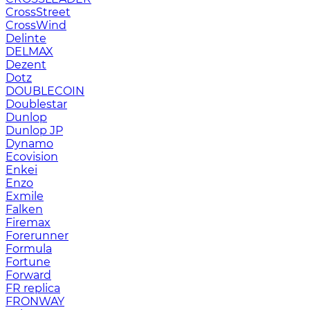
CrossStreet
CrossWind
Delinte
DELMAX
Dezent
Dotz
DOUBLECOIN
Doublestar
Dunlop
Dunlop JP
Dynamo
Ecovision
Enkei
Enzo
Exmile
Falken
Firemax
Forerunner
Formula
Fortune
Forward
FR replica
FRONWAY