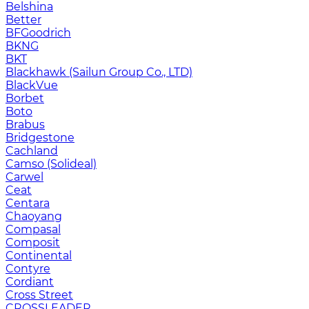
Belshina
Better
BFGoodrich
BKNG
BKT
Blackhawk (Sailun Group Co., LTD)
BlackVue
Borbet
Boto
Brabus
Bridgestone
Cachland
Camso (Solideal)
Carwel
Ceat
Centara
Chaoyang
Compasal
Composit
Continental
Contyre
Cordiant
Cross Street
CROSSLEADER